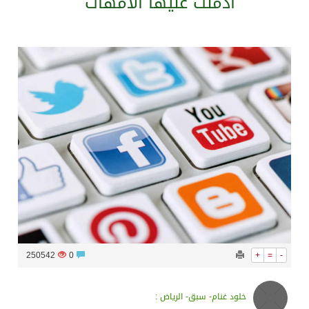
أدمنت عليها الأمهات
سراة عبيدة ضمن المراكز الأفضل إعلاميا في أجاويد عسير والثاني في مسار الثقافة والتراث
وزارة الحج والعمرة تعلن بدء وصول ضيوف الرحمن إلى المملكة لأداء فريضة الحج
المملكة تؤكد أهمية استمرارية العمليات التشغيلية البحرية وضمان حماية إمدادات الطاقة وسلاسل الإمداد
المحكمة العليا غدٍ الخميس هو المكمل لشهر رمضان
250542
0
+
=
-
خلود غنام- سبق- الرياض :