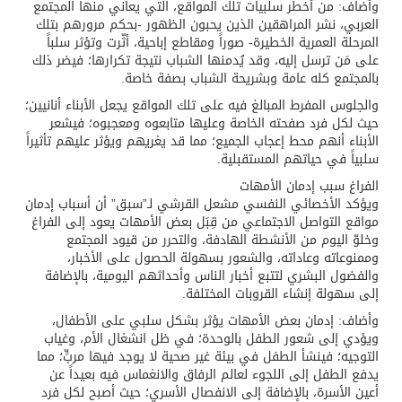
وأضاف: من أخطر سلبيات تلك المواقع، التي يعاني منها المجتمع
العربي، نشر المراهقين الذين يحبون الظهور -بحكم مرورهم بتلك
المرحلة العمرية الخطيرة- صوراً ومقاطع إباحية، أثّرت وتؤثر سلباً
على مَن ترسل إليه، وقد يُدمنها الشباب نتيجة تكرارها؛ فيضر ذلك
بالمجتمع كله عامة وبشريحة الشباب بصفة خاصة.
والجلوس المفرط المبالغ فيه على تلك المواقع يجعل الأبناء أنانيين؛
حيث لكل فرد صفحته الخاصة وعليها متابعوه ومعجبوه؛ فيشعر
الأبناء أنهم محط إعجاب الجميع؛ مما قد يغريهم ويؤثر عليهم تأثيراً
سلبياً في حياتهم المستقبلية.
الفراغ سبب إدمان الأمهات
ويؤكد الأخصائي النفسي مشعل القرشي لـ”سبق” أن أسباب إدمان
مواقع التواصل الاجتماعي من قِبَل بعض الأمهات يعود إلى الفراغ
وخلوّ اليوم من الأنشطة الهادفة، والتحرر من قيود المجتمع
وممنوعاته وعاداته، والشعور بسهولة الحصول على الأخبار،
والفضول البشري لتتبع أخبار الناس وأحداثهم اليومية، بالإضافة
إلى سهولة إنشاء القروبات المختلفة.
وأضاف: إدمان بعض الأمهات يؤثر بشكل سلبي على الأطفال،
ويؤدي إلى شعور الطفل بالوحدة؛ في ظل انشغال الأم، وغياب
التوجيه؛ فينشأ الطفل في بيئة غير صحية لا يوجد فيها مربٍّ؛ مما
يدفع الطفل إلى اللجوء لعالم الرفاق والانغماس فيه بعيداً عن
أعين الأسرة، بالإضافة إلى الانفصال الأسري؛ حيث أصبح لكل فرد