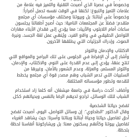
وخصوصاً في عصرنا الذي أصبحت التقنية والتميز فيه علامة من
علامات التميز والنبوغ؛ لكنها في الوقت نفسه تحمل أضراراً؛
وخصوصاً على أبنائنا؛ بل وبيوتنا ومختلف مؤسسات أي مجتمع
متقدم؛ فضلاً عن المجتمعات النامية؛ حيث أصبح أطفالنا يجلسون
ساعات أمام اللابتوب والآيباد؛ مما يؤدي إلى فقدان الأبناء مهارات
التواصل الحقيقي في واقع الفرد، ويُنهي عمل لغة الجسد، ونبرة
الصوت، وإدراك الجزئيات التي يطلقها الآخرون.
الاكتئاب والإدمان والتوتر
وأشار إلى أن الإفراط في الجلوس على تلك البرامج والمواقع التي
تنتج عنها، يؤدي إلى عدم القدرة على النوم، والاكتئاب، والإدمان،
والتوتر المستمر، والعزلة، وعدم الشعور بالأمان، وغيرها من
السلبيات التي تدمر الشباب وهم مصدر قوة أي مجتمع يخطط
لتقدمه وتطور مؤسساته المختلفة.
وأضاف: أكدت دراسة في جامعة ميشغان، أنه كلما زاد استخدام
الشباب لتلك الوسائل، تراجع لديهم الرضا بالنفس وبحياتهم ككل.
تفضح حياتنا الشخصية
وقال الدكتور “الطحاوي”: إن وسائل التواصل، اليوم، أصبحت تفضح
أدق تفاصيل حياتنا وحياة أبنائنا وبناتنا وأسرنا؛ حيث يشاهد الغرباء
تفاصيل بيوتنا وكأنهم يسكنون معنا؛ بل ويشاركوننا أنفاسنا لحظة
بلحظة.