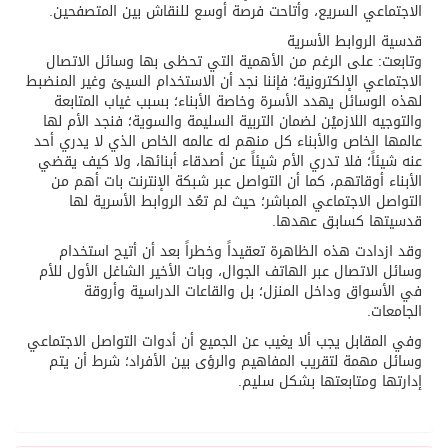
الاجتماعي السريع، وأتاحت فرصة أوسع للنقاش بين المتصفحين.
قدسية الروابط الأسرية
وتابعت: على الرغم من الأهمية التي تحظى بها وسائل الاتصال
الاجتماعي الإلكترونية؛ فإننا نجد أن الاستخدام السيئ وغير المنضبط
لهذه الوسائل يهدد الأسرة وخاصة الأبناء؛ بسبب غياب المتابعة
والتوجيه اللازميْن لضمان التربية السليمة والسوية؛ فنجد الأم لها
عالمها الخاص والأبناء كل منهم له عالمه الخاص الذي لا يدري أحد
عنه شيئاً؛ فلا تدري الأم شيئاً عن أصدقاء أبنائها، ولا كيف يقضي
الأبناء أوقاتهم، كما أن التواصل عبر شبكة الإنترنت بات أهم من
التواصل الاجتماعي المباشر؛ حيث لم تعُد الروابط الأسرية لها
قدسيتها كسابق عهدها.
وقد ازدادت هذه الظاهرة تعقيداً وخطراً بعد أن أتيح استخدام
وسائل الاتصال عبر الهاتف الجوال، وبات الأخير الشاغل الأول للأم
في الأسواق وداخل المنزل؛ بل والقاعات الدراسية وأروقة
الجامعات.
وفي المقابل يجب ألا يغيب عن الجميع أن أدوات التواصل الاجتماعي
وسائل مهمة لتقريب المفاهيم والرؤى بين الأفراد؛ شرط أن يتم
إدارتها ومتابعتها بشكل سليم.