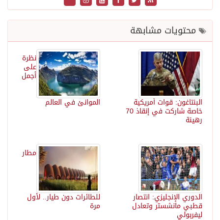
محتويات مشابهة
نظرة
على
أجمل
البنتاغون: قوات أمريكية
الموانئ في العالم
خاصة شاركت في إنقاذ 70
رهينة
مطار
الدوري الإنجليزي: انتصار
للطائرات دون طيار.. لأول
قطبي مانشستر وتعادل
مرة
ليفربولي