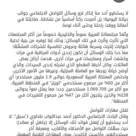
لا يستطيع أحد منا إنكار غزو وسائل التواصل الاجتماعي جوانب
حياتنا اليومية؛ بل أصبحت ركناً أساسياً من نشاطنا، صاحَبَتنا في
أعمالنا ووقت راحتنا وحتى أثناء نومنا.
وتُعَدّ مجتمعاتنا العربية عموماً والخليجية خصوصاً من أكثر المجتمعات
التي تأثرت وأثرت في تلك الوسائل؛ وذلك لِمَا توفره من بنية تحتية
كبوابات إنترنت وسرعة هائلة وعروض تنافسية للشركات المشغّلة؛
مما حدا بتلك الوسائل أن تكون إحدى أدوات المراقبة في مرات
وكشفت أسرار وممارسات في مرات أخرى، هدمت أركان بعض
العائلات، وكان آخرها المقطع الذي نشرته إحدى السيدات، والذي
أوضح خيانة زوجها مع العاملة المنزلية، وغيرها من الأمور الأخرى،
وتحتضن المملكة العربية السعودية حوالى 1.9 مليون مستخدم؛ أي
أكثر من 50% من مجموع مستخدمي “تويتر” في المنطقة العربية،
مع أكثر من 1.069.709 مستخدمين جدد؛ مما يمثل نمواً بحوالى
128% والذين ينتجون أكثر من 47% من مجموع التغريدات في
المنطقة”.
تقتل مهارات التواصل
وقال الباحث الاجتماعي الدكتور أحمد عبدالتواب طحاوي لـ”سبق”: لا
أحد يستطيع أن يُغفل فوائد تلك الوسائل إلا (جاهل أو معاند)؛
حيث سهّلت التواصل مع الأصدقاء والأقارب، ومعرفة آخر
مستجداتهم، وأكسبت الكثيرين بعض المهارات التقنية المهمة،