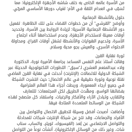
من الأسرة عالمه الخاص به خلف شاشه الأجهزة الإلكترونية؛ مما
تَسَبّب في انعدام الثقة في الأم؛ لغياب دورها الأساسي المربّي.
حلول بالأنشطة الجماعية
وأوضح “القرشي” أن من خطوات القضاء على تلك الظاهرة: تفعيل
دور الأنشطة الجماعية الأسرية؛ لزيادة الروابط بين الأسرة، وتحديد
أوقات معينة لاستخدام الأجهزة، وعدم استخدامها أثناء اجتماع
الأسرة، وتدعيم الهوايات والأنشطة لشغل أوقات الفراغ، ومحاولة
الاحتواء الأسري، والعيش بجو محبة وسلام.
ثورة نهاية القرن
وقالت أستاذ علم النفس المساعد بجامعة الأميرة نورة، الدكتورة
ولاء عبدالمنعم العشري لـ”سبق”: التطورات التكنولوجية الحديثة عبر
الشبكة الدولية للاتصالات (الإنترنت) أحدثت في نهاية القرن الماضي
نقلة نوعية وثورة حقيقية في عالم الاتصال؛ حيث انتشرت الشبكة
في جميع أرجاء المعمورة، وربطت أجزاء هذا العالم المترامية
بفضائها الواسع، ومهّدت الطريق لكل المجتمعات؛ للتعارف
والتقارب وتبادل الآراء والأفكار والرغبات، واستفاد كل متصفح لهذه
الشبكة من الوسائط المتعددة المتاحة فيها.
وأضافت: أصبحت أفضل وسيلة لتحقيق الاتصال والتواصل بين
الأفراد والجماعات، وقد نتج عن شبكة الإنترنت شبكات للمحادثة
والتواصل الاجتماعي عن بُعد (الفيسبوك، تويتر، واتساب، سناب
شات، وغير ذلك من الوسائل الإلكترونية)، أنشأت نوعاً من التواصل