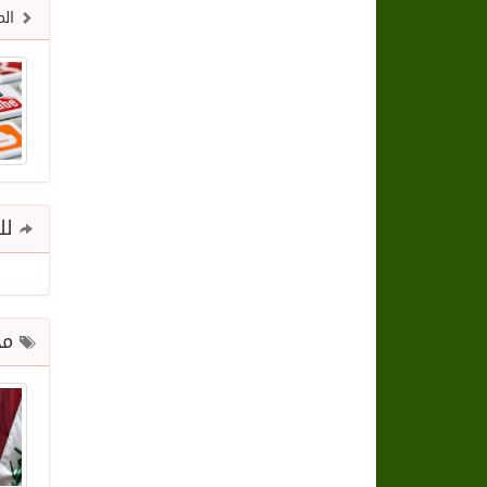
الم
للم
مح