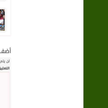
أضف ت
لن يتم 
التعلي