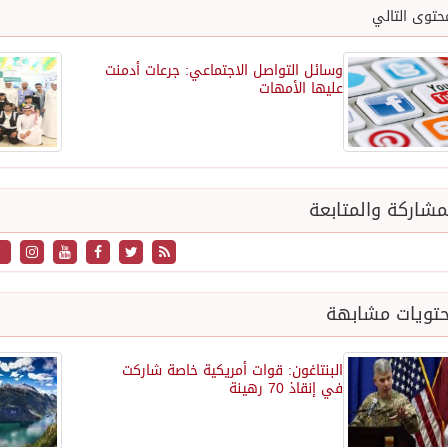
حتوى التالي
وسائل التواصل الاجتماعي: جرعات أدمنت
عليها الأمهات
شاركة والمتابعة
تويات مشابهة
البنتاغون: قوات أمريكية خاصة شاركت
في إنقاذ 70 رهينة