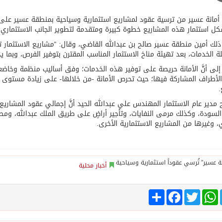
أمانة عسير من ترسية عقود لمشاريع استثمارية وسياحية بمنطقة عسير على
 استثمار هذه المشاريع خطوة كبيرة ومتقدمة لتطوير الجانب الاستثماري، بأ
لك أمين منطقة عسير صالح بن عبدالله القاضي، وقال: “مشاريع الاستثمار ته
ة الخدمات، بعد تهيئة مناخ الاستثمار المناسب المقترن بتوفير الفرص، وبما ي
إلى أنَّ الأمانة حريصة على توفير هذه الخدمات؛ وفق أساليب منظمة وخاضعة
لأطراف المشاركة فيها؛ حيث تحرص الأمانة -من خلالها- على زيادة مستوى ا
.
مدير عام الاستثمار المهندس علي عبدالله الحيد أنَّ إجمالي عقود المشاريع
السودة، وكذلك مرمى النفايات، وتأجير أراضٍ على طريق الملك عبدالله، ومط
ي، وغيرها من المشاريع الاستثمارية الأخرى.
أخبار محلية
Tele
WhatsApp
Twitter
انشر
Facebook