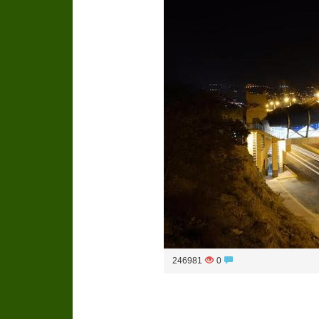
246981
0