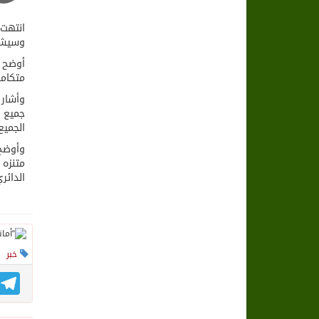
انتهت 
وسيشكل
أوضح ذ
متكامل
وأشار 
جميع ا
الجميع
وأوضح 
متنزه 
الدائر
خبر
gram