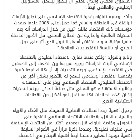
المستوى المحلي والذي نتمنى أن يتطور ليشمل المستويين
الإقليمي والعالمي أيضاً.”
وأكد بوعميم تفاؤله بقدرة الاقتصاد الإسلامي على تجاوز الأزمات
الراهنة في المنطقة والعالم كما حصل على 2008 عندما صمدت
مؤسسات ذلك الاقتصاد قائلا: “تبين من خلال الدراسات أنه رغم
التحديات العالمية والخارجة عن النطاق المحلي، فإن الأمور الحاصلة
عالميا مؤثرة، سواء انخفاض أسعار البترول الذي أثر على دول
الخليج، أو بالنسبة للاقتصاديات العالمية.”
وتابع بالقول: “ولكن عندما تقارن الاقتصاد التقليدي بالاقتصاد
الإسلامي أثبتت الدراسات وجود نمو بما بين الضعف إلى الضعفين
في الاقتصاد الإسلامي، ورغم التحديات إلا أن هنالك فرصا كبيرة
يقدمها الاقتصاد الإسلامي تسمح له بالتطور بشكل أكبر من
الاقتصاد التقليدي. الاقتصاد الإسلامي يركز على الاستهلاك
وغالبية الاستهلاك هو المحلي مثل صناعة الحلال، ورغم التحديات
إلا ان هذه الصناعات لها مستقبل نمو أفضل من القطاعات
الاعتيادية الأخرى.
وحول أهمية ربط القطاعات الانتاجية الحقيقة، مثل الغذاء والأزياء
والسياحة الحلال، بقطاعات الاقتصاد الإسلامي القادرة على
التمويل، وخاصة البنوك، قال بوعميم: “كثير من المنتجات الإسلامية
هي منتجات تقليدية، وعندما ذكرنا مراراً في الأعوام السابقة
أهمية توحيد المعايير ناقشنا ايضا أهمية الابتكار في الاقتصاد