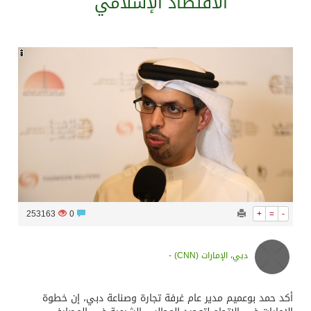
الاقتصاد الإسلامي
سراة عبيدة ضمن المراكز الأفضل إعلاميا في أجاويد عسير والثاني في مسار الثقافة والتراث
وزارة الحج والعمرة تعلن بدء وصول ضيوف الرحمن إلى المملكة لأداء فريضة الحج
المملكة تؤكد أهمية استمرارية العمليات التشغيلية البحرية وضمان حماية إمدادات الطاقة وسلاسل الإمداد
المحكمة العليا غدٍ الخميس هو المكمل لشهر رمضان
253163
0
+
=
-
دبي، الإمارات (CNN) -
أكد حمد بوعميم مدير عام غرفة تجارة وصناعة دبي، إن خطوة