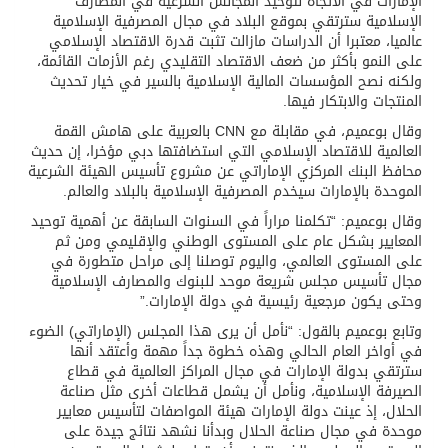
الإمارات في الاتجاه لتوحيد المجالس الشرعية في المصارف
الإسلامية سترتقي بموقع البلاد في مجال المصرفية الإسلامية
عالميا، معتبرا أن الدراسات مازالت تثبت قدرة الاقتصاد الإسلامي
على النمو بأكثر من ضعف الاقتصاد التقليدي رغم الأزمات القائمة،
ولكنه نصح المؤسسات المالية الإسلامية بالسير في خيار تحديث
المنتجات والابتكار فيها.
وقال بوعميم، في مقابلة مع CNN بالعربية على هامش القمة
العالمية للاقتصاد الإسلامي التي استضافتها دبي مؤخرا، إن حديث
محافظ البنك المركزي الإماراتي عن مشروع تأسيس الهيئة الشرعية
الموحدة بالإمارات سيخدم المصرفية الإسلامية بالبلاد والعالم.
وقال بوعميم: “تكلمنا مراراً في السنوات السابقة عن أهمية توحيد
المعايير بشكل عام على المستوى الوطني والإقليمي ومن ثم
على المستوى العالمي، واليوم توصلنا إلى مراحل متطورة في
مجال تأسيس مجلس شريعة موحد للبنوك والمصارف الإسلامية
وحتى يكون مرجعية رئيسية في دولة الإمارات.”
وتابع بوعميم بالقول: “نأمل أن يرى هذا المجلس (الإماراتي) الضوء
في أواخر العام الحالي وهذه خطوة جداً مهمة وأعتقد أنها
سترتقي بدولة الإمارات في مجال المراكز العالمية في قطاع
الصيرفة الإسلامية، ونأمل أن يشمل قطاعات أخرى مثل صناعة
الحلال، إذ عينت دولة الإمارات هيئة المواصفات لتأسيس معايير
موحدة في مجال صناعة الحلال وبدأنا نشهد نتائج جيدة على