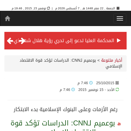
الجمعة , 22 صفر 1448 هـ ,
7 أغسطس 2026 م |
نوفمبر 15, 2015 , 19:46 م
المحكمة العليا تدعو إلى تحري رؤية هلال شهر ذي الحجة مساء يوم الأحد الثلاثين من شهر ذي القعدة -حسب تقويم أم القرى- التاسع والعشرين حسب قرار المحكمة العليا
سمو *ولي العهد* يرأس جلسة *مجلس الوزراء* في جدة.
أخبار متنوعة
>
بوعميم لـCNN: الدراسات تؤكد قوة الاقتصاد
الإسلامي
الائتمان المصرفي في المملكة عند أعلى مستوياته بـ3.3 تريليونات ريال بنهاية فبراير 2026
25/10/2015
7:46 م
الأحد - 15 نوفمبر, 2015
7:46 م
الأهلي “سيد آسيا” ونخبتها.. “الراقي” يُتوج بلقب دوري أبطال آسيا للنخبة 2026
رغم الأزمات وعلى البنوك الإسلامية بدء الابتكار
إنفاذًا لتوجيهات خادم الحرمين الشريفين وسمو ولي العهد.. وصول التوأم الملتصق المغربي “سجى وضحى” إلى الرياض
بوعميم لـCNN: الدراسات تؤكد قوة
سمو ولي العهد يرأس جلسة مجلس الوزراء في جدة