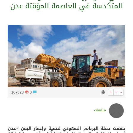
المتكدسة في العاصمة المؤقتة عدن
سراة عبيدة ضمن المراكز الأفضل إعلاميا في أجاويد عسير والثاني في مسار الثقافة والتراث
وزارة الحج والعمرة تعلن بدء وصول ضيوف الرحمن إلى المملكة لأداء فريضة الحج
المملكة تؤكد أهمية استمرارية العمليات التشغيلية البحرية وضمان حماية إمدادات الطاقة وسلاسل الإمداد
المحكمة العليا غدٍ الخميس هو المكمل لشهر رمضان
107823
0
+
=
-
متابعات
حققت حملة البرنامج السعودي لتنمية وإعمار اليمن «عدن