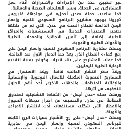
عبر تطبيق عدد من الإجراءات والاحترازات أثناء عمل
المشاركين في الحملة، ونشر التعليمات الصحية والوقائية.
كما ساعدت حملة «عدن أجمل» في مواجهة فايروس
كورونا بوجود مشاريع البرنامج السعودي لتنمية وإعمار
اليمن الداعمة لقطاع الصحة في عدن، التي تم من خلالها
تجهيز المختبرات الحديثة في المستشفيات والمراكز
الطبية، إضافة إلى تأمين الأجهزة والمعدات الطبية
والأدوات الطبية والأدوية.
وعملت مشاريع البرنامج السعودي لتنمية وإعمار اليمن على
رفع كفاءة القطاع الذي يعدّ خط الدفاع الأول ضد الجائحة،
كما عملت المشاريع على بناء قدرات وكوادر يمنية لتقديم
الرعاية الطبية لليمنيين.
ويعدّ خطر انتشار الجائحة قائماً، ويعد الاستمرار في
المشاريع التنموية المكملة للأعمال التوعوية والإنسانية
والإغاثية للمنظمات والجهات الأخرى أحد أهم الحلول
للتخفيف من أثرها.
ورفعت حملة «عدن أجمل» من الكفاءة التشغيلية لصندوق
النظافة في عدن، والتخفيف من أضرار تجمعات السيول
والأمطار التي شكّلت مستنقعات أدت لانتشار الأمراض
والأوبئة.
وعملت «عدن أجمل» على ريّ الأشجار بسيارات الريّ التابعة
للبرنامج السعودي لتنمية وإعمار اليمن في مديرية