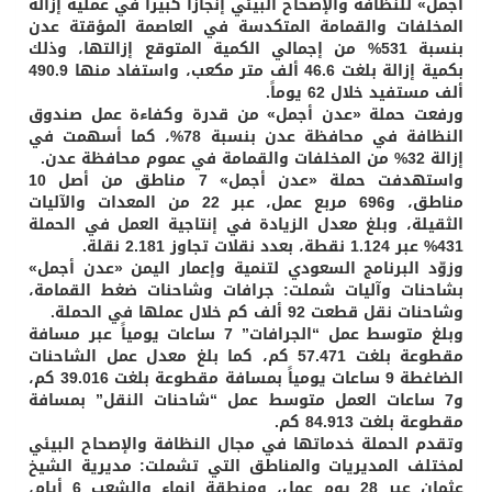
أجمل» للنظافة والإصحاح البيئي إنجازاً كبيراً في عملية إزالة
المخلفات والقمامة المتكدسة في العاصمة المؤقتة عدن
بنسبة 531% من إجمالي الكمية المتوقع إزالتها، وذلك
بكمية إزالة بلغت 46.6 ألف متر مكعب، واستفاد منها 490.9
ألف مستفيد خلال 62 يوماً.
ورفعت حملة «عدن أجمل» من قدرة وكفاءة عمل صندوق
النظافة في محافظة عدن بنسبة 78%، كما أسهمت في
إزالة 32% من المخلفات والقمامة في عموم محافظة عدن.
واستهدفت حملة «عدن أجمل» 7 مناطق من أصل 10
مناطق، و696 مربع عمل، عبر 22 من المعدات والآليات
الثقيلة، وبلغ معدل الزيادة في إنتاجية العمل في الحملة
431% عبر 1.124 نقطة، بعدد نقلات تجاوز 2.181 نقلة.
وزوّد البرنامج السعودي لتنمية وإعمار اليمن «عدن أجمل»
بشاحنات وآليات شملت: جرافات وشاحنات ضغط القمامة،
وشاحنات نقل قطعت 92 ألف كم خلال عملها في الحملة.
وبلغ متوسط عمل “الجرافات” 7 ساعات يومياً عبر مسافة
مقطوعة بلغت 57.471 كم، كما بلغ معدل عمل الشاحنات
الضاغطة 9 ساعات يومياً بمسافة مقطوعة بلغت 39.016 كم،
و7 ساعات العمل متوسط عمل “شاحنات النقل” بمسافة
مقطوعة بلغت 84.913 كم.
وتقدم الحملة خدماتها في مجال النظافة والإصحاح البيئي
لمختلف المديريات والمناطق التي تشملت: مديرية الشيخ
عثمان عبر 28 يوم عمل، ومنطقة إنماء والشعب 6 أيام،