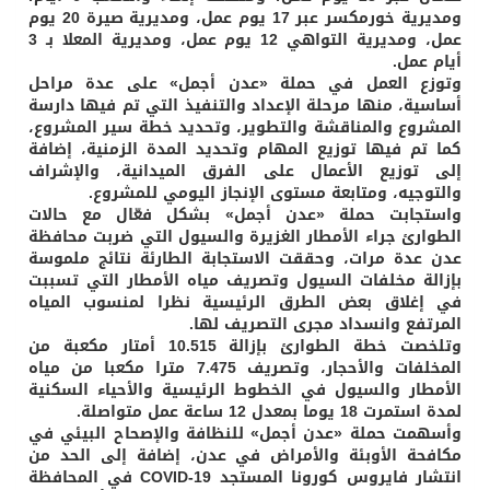
ومديرية خورمكسر عبر 17 يوم عمل، ومديرية صيرة 20 يوم
عمل، ومديرية التواهي 12 يوم عمل، ومديرية المعلا بـ 3
أيام عمل.
وتوزع العمل في حملة «عدن أجمل» على عدة مراحل
أساسية، منها مرحلة الإعداد والتنفيذ التي تم فيها دارسة
المشروع والمناقشة والتطوير، وتحديد خطة سير المشروع،
كما تم فيها توزيع المهام وتحديد المدة الزمنية، إضافة
إلى توزيع الأعمال على الفرق الميدانية، والإشراف
والتوجيه، ومتابعة مستوى الإنجاز اليومي للمشروع.
واستجابت حملة «عدن أجمل» بشكل فعّال مع حالات
الطوارئ جراء الأمطار الغزيرة والسيول التي ضربت محافظة
عدن عدة مرات، وحققت الاستجابة الطارئة نتائج ملموسة
بإزالة مخلفات السيول وتصريف مياه الأمطار التي تسببت
في إغلاق بعض الطرق الرئيسية نظرا لمنسوب المياه
المرتفع وانسداد مجرى التصريف لها.
وتلخصت خطة الطوارئ بإزالة 10.515 أمتار مكعبة من
المخلفات والأحجار، وتصريف 7.475 مترا مكعبا من مياه
الأمطار والسيول في الخطوط الرئيسية والأحياء السكنية
لمدة استمرت 18 يوما بمعدل 12 ساعة عمل متواصلة.
وأسهمت حملة «عدن أجمل» للنظافة والإصحاح البيئي في
مكافحة الأوبئة والأمراض في عدن، إضافة إلى الحد من
انتشار فايروس كورونا المستجد COVID-19 في المحافظة