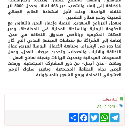
التواهي، والمعلا، والشيخ عثمان، وصيرة، وخورمكسر،
بالإضافة إلى إنماء والشعب، عبر 468 نقلة، بمعدل 5000 لتر
للنقلة الواحدة، وذلك لأجل استعادة الطابع الجمالي
للمدينة ودعم قطاع التشجير.
ويعمل البرنامج السعودي لتنمية وإعمار اليمن بالتعاون مع
الحكومة اليمنية والسلطة المحلية في المحافظة، وعبر
الجهات الحكومية وبالأخص صندوق النظافة في عدن،
إضافة إلى الشراكة مع منظمات المجتمع المدني التي كان
لها دور في الإشراف ومتابعة الأعمال اليومية لفريق عمال
النظافة والآليات والمعدات، وتحديد مربعات العمل، وعمل
المسوحات الميدانية وتحديث البيانات وتعبئة نماذج العمل.
وفعّلت «عدن أجمل» من دور المشاركة المجتمعية، ورفعت
الوعي تجاه النظافة المجتمعية، وتغيير سلوك الرمي
العشوائي للقمامة ورفع الشعور بالمسؤولية.
أخبار دولية
لا يوجد وسوم
Telegram
WhatsApp
Twitter
انشر
Facebook