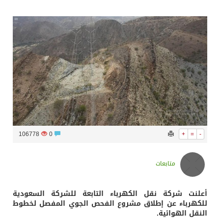
سراة عبيدة ضمن المراكز الأفضل إعلاميا في أجاويد عسير والثاني في مسار الثقافة والتراث
وزارة الحج والعمرة تعلن بدء وصول ضيوف الرحمن إلى المملكة لأداء فريضة الحج
المملكة تؤكد أهمية استمرارية العمليات التشغيلية البحرية وضمان حماية إمدادات الطاقة وسلاسل الإمداد
المحكمة العليا غدٍ الخميس هو المكمل لشهر رمضان
106778
0
+
=
-
متابعات
أعلنت شركة نقل الكهرباء التابعة للشركة السعودية
للكهرباء عن إطلاق مشروع الفحص الجوي المفصل لخطوط
النقل الهوائية.