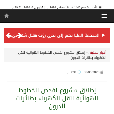
الأحد , 24 صفر 1448 هـ ,
9 أغسطس 2026 م |
يونيو 8, 2020 , 19:31 م
المحكمة العليا تدعو إلى تحري رؤية هلال شهر ذي الحجة مساء يوم الأحد الثلاثين من شهر ذي القعدة -حسب تقويم أم القرى- التاسع والعشرين حسب قرار المحكمة العليا
سمو *ولي العهد* يرأس جلسة *مجلس الوزراء* في جدة.
أخبار محلية
>
إطلاق مشروع لفحص الخطوط الهوائية لنقل
الكهرباء بطائرات الدرون
الائتمان المصرفي في المملكة عند أعلى مستوياته بـ3.3 تريليونات ريال بنهاية فبراير 2026
08/06/2020
7:31 م
الأهلي “سيد آسيا” ونخبتها.. “الراقي” يُتوج بلقب دوري أبطال آسيا للنخبة 2026
إطلاق مشروع لفحص الخطوط
الهوائية لنقل الكهرباء بطائرات
إنفاذًا لتوجيهات خادم الحرمين الشريفين وسمو ولي العهد.. وصول التوأم الملتصق المغربي “سجى وضحى” إلى الرياض
الدرون
سمو ولي العهد يرأس جلسة مجلس الوزراء في جدة