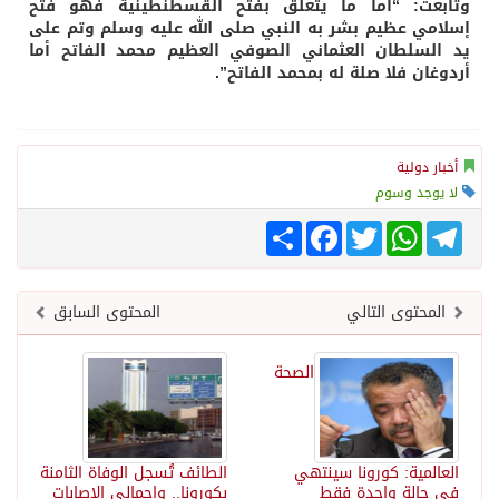
وتابعت: “أما ما يتعلق بفتح القسطنطينية فهو فتح
إسلامي عظيم بشر به النبي صلى الله عليه وسلم وتم على
يد السلطان العثماني الصوفي العظيم محمد الفاتح أما
أردوغان فلا صلة له بمحمد الفاتح”.
أخبار دولية
لا يوجد وسوم
Telegram
WhatsApp
Twitter
انشر
Facebook
المحتوى التالي
المحتوى السابق
الصحة
العالمية: كورونا سينتهي
الطائف تُسجل الوفاة الثامنة
في حالة واحدة فقط
بكورونا.. وإجمالي الإصابات