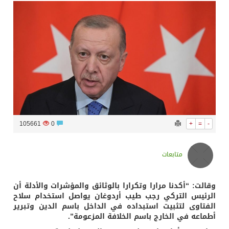
سراة عبيدة ضمن المراكز الأفضل إعلاميا في أجاويد عسير والثاني في مسار الثقافة والتراث
وزارة الحج والعمرة تعلن بدء وصول ضيوف الرحمن إلى المملكة لأداء فريضة الحج
المملكة تؤكد أهمية استمرارية العمليات التشغيلية البحرية وضمان حماية إمدادات الطاقة وسلاسل الإمداد
المحكمة العليا غدٍ الخميس هو المكمل لشهر رمضان
105661
0
+
=
-
متابعات
وقالت: “أكدنا مرارا وتكرارا بالوثائق والمؤشرات والأدلة أن
الرئيس التركي رجب طيب أردوغان يواصل استخدام سلاح
الفتاوى لتثبيت استبداده في الداخل باسم الدين وتبرير
أطماعه في الخارج باسم الخلافة المزعومة”.