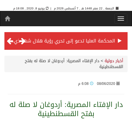
الجمعة , 22 صفر 1448 هـ ,
7 أغسطس 2026 م |
يونيو 8, 2020 , 18:08 م
المحكمة العليا تدعو إلى تحري رؤية هلال شهر ذي الحجة مساء يوم الأحد الثلاثين من شهر ذي القعدة -حسب تقويم أم القرى- التاسع والعشرين حسب قرار المحكمة العليا
سمو *ولي العهد* يرأس جلسة *مجلس الوزراء* في جدة.
أخبار دولية
>
دار الإفتاء المصرية: أردوغان لا صلة له بفتح
القسطنطينية
الائتمان المصرفي في المملكة عند أعلى مستوياته بـ3.3 تريليونات ريال بنهاية فبراير 2026
08/06/2020
6:08 م
الأهلي “سيد آسيا” ونخبتها.. “الراقي” يُتوج بلقب دوري أبطال آسيا للنخبة 2026
دار الإفتاء المصرية: أردوغان لا صلة له
بفتح القسطنطينية
إنفاذًا لتوجيهات خادم الحرمين الشريفين وسمو ولي العهد.. وصول التوأم الملتصق المغربي “سجى وضحى” إلى الرياض
سمو ولي العهد يرأس جلسة مجلس الوزراء في جدة