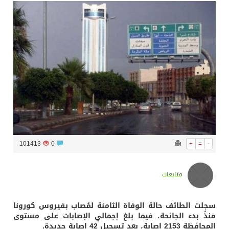
سراة عبيدة ضمن المراكز الأفضل إعلاميا في أجاويد عسير والثاني في مسار الثقافة والتراث
وزارة الحج والعمرة تعلن بدء وصول ضيوف الرحمن إلى المملكة لأداء فريضة الحج
المملكة تؤكد أهمية استمرارية العمليات التشغيلية البحرية وضمان حماية إمدادات الطاقة وسلاسل الإمداد
المحكمة العليا غدٍ الخميس هو المكمل لشهر رمضان
101413
0
+
=
-
متابعات
سجلت الطائف حالة الوفاة الثامنة لمُصاب بفيروس كورونا
منذُ بدء الجائحة، فيما بلغ إجمالي الإصابات على مستوى
المحافظة 2153 إصابة، بعد تسجيل 42 إصابة جديدة.