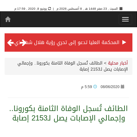
السبت , 23 صفر 1448 هـ ,
8 أغسطس 2026 م |
يونيو 8, 2020 , 17:59 م
المحكمة العليا تدعو إلى تحري رؤية هلال شهر ذي الحجة مساء يوم الأحد الثلاثين من شهر ذي القعدة -حسب تقويم أم القرى- التاسع والعشرين حسب قرار المحكمة العليا
سمو *ولي العهد* يرأس جلسة *مجلس الوزراء* في جدة.
أخبار محلية
>
الطائف تُسجل الوفاة الثامنة بكورونا.. وإجمالي
الإصابات يصل لـ2153 إصابة
الائتمان المصرفي في المملكة عند أعلى مستوياته بـ3.3 تريليونات ريال بنهاية فبراير 2026
08/06/2020
5:59 م
الأهلي “سيد آسيا” ونخبتها.. “الراقي” يُتوج بلقب دوري أبطال آسيا للنخبة 2026
الطائف تُسجل الوفاة الثامنة بكورونا..
وإجمالي الإصابات يصل لـ2153 إصابة
إنفاذًا لتوجيهات خادم الحرمين الشريفين وسمو ولي العهد.. وصول التوأم الملتصق المغربي “سجى وضحى” إلى الرياض
سمو ولي العهد يرأس جلسة مجلس الوزراء في جدة