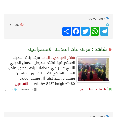
لا يوجد وسوم
151030
Telegram
WhatsApp
Twitter
انشر
Facebook
شاهد : فرقة بنات المدينه الاستعراضية
شاكر العياضي ـ الباحة
فرقة بنات المدينه
الاستعراضية تفتتح مهرجان العسل الدولي
الثاني عشر في منطقة الباحه بحضور صاحب
السمو الملكي الأمير الدكتور حسام بن
سعود بن عبدالعزيز آل سعود [video
width="848" height="480" ..
التفاصيل
أخبار محلية
,
اعلانات اليوم
15/07/2019
6:34 م
لا يوجد وسوم