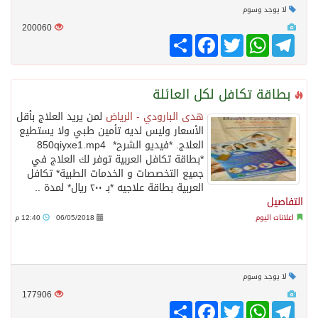
لا يوجد وسوم
200060
Telegram
WhatsApp
Twitter
انشر
Facebook
بطاقة تكافل لكل العائلة
هدى البارودي - الرياض
لمن يريد العلاج بأقل
الأسعار وليس لديه تأمين طبي ولا يستطيع
العلاج. *فيديو الشرح* 850qiyxe1.mp4
*بطاقة تكافل العربية توفر لك العلاج في
جميع التخصصات و الخدمات الطبية* تكافل
العربية بطاقة علاجيه *بـ ٢٠٠ ريال* لمدة ..
التفاصيل
اعلانات اليوم
06/05/2018
12:40 م
لا يوجد وسوم
177906
Telegram
WhatsApp
Twitter
انشر
Facebook