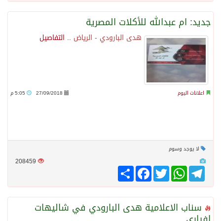
جديد: ام عبدالله للأكلات المصرية
هدى البارودي - الرياض
..
التفاصيل
اعلانات اليوم
27/09/2018
5:05 م
لا يوجد وسوم
208459
Telegram
WhatsApp
Twitter
انشر
Facebook
سناب الاعلامية هدى البارودي في شاليهات
افياري