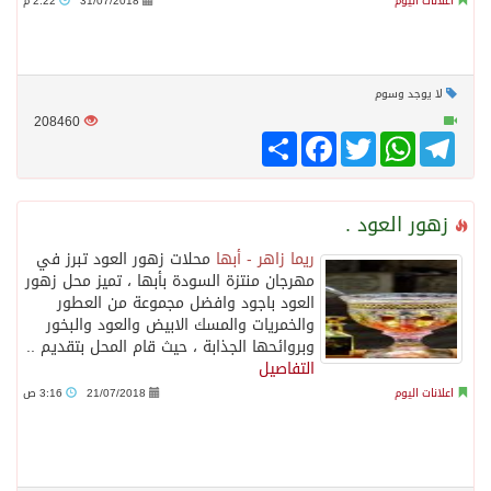
اعلانات اليوم
31/07/2018
2:22 م
لا يوجد وسوم
208460
Telegram
WhatsApp
Twitter
انشر
Facebook
زهور العود .
ريما زاهر - أبها
محلات زهور العود تبرز في
مهرجان منتزة السودة بأبها ، تميز محل زهور
العود باجود وافضل مجموعة من العطور
والخمريات والمسك الابيض والعود والبخور
وبروائحها الجذابة ، حيث قام المحل بتقديم ..
التفاصيل
اعلانات اليوم
21/07/2018
3:16 ص