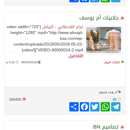
جلابيات أم يوسف
غرام القحطاني - الرياض
[video width="720"
height="1280" mp4="http://www.almajd-
ksa.com/wp-
content/uploads/2018/05/2018-05-03-
VIDEO-00000024-2.mp4"][/video] ..
التفاصيل
اعلانات اليوم
06/05/2018
5:22 م
لا يوجد وسوم
160456
Telegram
WhatsApp
Twitter
انشر
Facebook
تصاميم BN