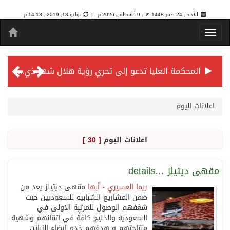
الأحد , 24 صفر 1448 هـ ,
9 أغسطس 2026 م |
يوليو 18, 2019 , 14:13 م
المحكمة العليا تدعو إلى تحري رؤية هلال شهر ذي الحجة مساء يوم الأحد الثلاثين من شهر ذي القعدة -حسب تقويم أم القرى- التاسع والعشرين حسب قرار المحكمة العليا
سمو *ولي العهد* يرأس جلسة *مجلس الوزراء* في جدة.
اعلانات اليوم
الائتمان المصرفي في المملكة عند أعلى مستوياته بـ3.3 تريليونات ريال بنهاية فبراير 2026
اعلانات اليوم
[ 30 ]
الأهلي “سيد آسيا” ونخبتها.. “الراقي” يُتوج بلقب دوري أبطال آسيا للنخبة 2026
مقهى ديتيلز …details
ريما العسيري - أبها
مقهى ديتيلز يعد من
إنفاذًا لتوجيهات خادم الحرمين الشريفين وسمو ولي العهد.. وصول التوأم الملتصق المغربي “سجى وضحى” إلى الرياض
ضمن المشاريع الشبابيه للسعوديين حيث
شغفهم الوصول للمرتبة الاولى في
السعوديه والخليج كافةً في اتقانهم وشهية
سمو ولي العهد يرأس جلسة مجلس الوزراء في جدة
منتاجتهم و هدفهم خدم ارضاء الزبائن