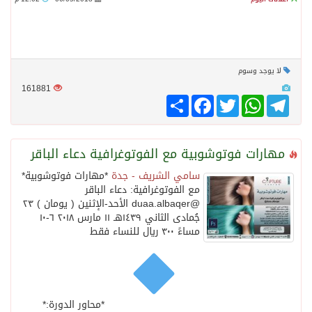
لا يوجد وسوم
161881
Telegram
WhatsApp
Twitter
انشر
Facebook
مهارات فوتوشوبية مع الفوتوغرافية دعاء الباقر
سامي الشريف - جدة
*مهارات فوتوشوبية*
مع الفوتوغرافية: دعاء الباقر
‏@duaa.albaqer الأحد-الإثنين ( يومان ) ٢٣
جُمادى الثاني ١٤٣٩هـ ١١ مارس ٢٠١٨ ٦-١٠
مساءً ٣٠٠ ريال للنساء فقط
*محاور الدورة:*