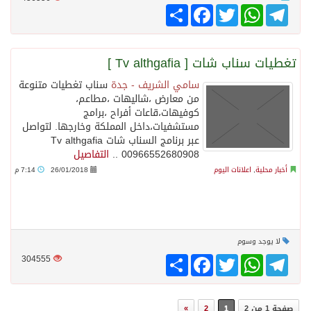
Telegram
WhatsApp
Twitter
انشر
Facebook
تغطيات سناب شات [ Tv althgafia ]
سامي الشريف - جدة
سناب تغطيات متنوعة
من معارض ،شاليهات ،مطاعم،
كوفيهات،قاعات أفراح ،برامج
مستشفيات،داخل المملكة وخارجها. لتواصل
عبر برنامج السناب شات Tv althgafia
00966552680908 ..
التفاصيل
أخبار محلية
,
اعلانات اليوم
26/01/2018
7:14 م
لا يوجد وسوم
Telegram
WhatsApp
Twitter
انشر
Facebook
304555
صفحة 1 من 2
1
2
»