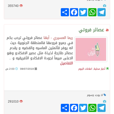
355740
Telegram
WhatsApp
Twitter
انشر
Facebook
عصائر فروتي
ريما العسيري - أبها
عصائر فروتي ترحب بكم
في جميع فروعها فالمنطقة الجنوبية حيث
انه يوفر قآئمتين الماسيه والفضيه و يقدم
عصائر طازجة لذيذة مثل عصير الافكادو وهو
الاعلى مبيعاً لجودة الافكادو الأفريقيه و ..
التفاصيل
أخبار محلية
,
اعلانات اليوم
08/07/2019
2:03 ص
لا يوجد وسوم
291010
Telegram
WhatsApp
Twitter
انشر
Facebook