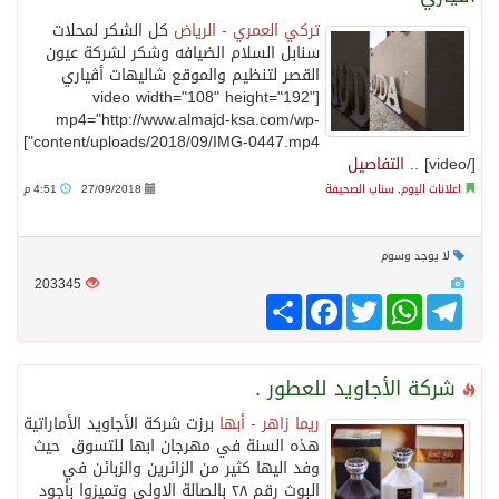
تركي العمري - الرياض
كل الشكر لمحلات
سنابل السلام الضيافه وشكر لشركة عيون
القصر لتنظيم والموقع شاليهات أڤياري
[video width="108" height="192"
mp4="http://www.almajd-ksa.com/wp-
content/uploads/2018/09/IMG-0447.mp4"]
[/video] ..
التفاصيل
اعلانات اليوم
,
سناب الصحيفة
27/09/2018
4:51 م
لا يوجد وسوم
203345
Telegram
WhatsApp
Twitter
انشر
Facebook
شركة الأجاويد للعطور .
ريما زاهر - أبها
برزت شركة الأجاويد الأماراتية
هذه السنة في مهرجان ابها للتسوق حيث
وفد اليها كثير من الزائرين والزبائن في
البوث رقم ٢٨ بالصالة الاولى وتميزوا بأجود