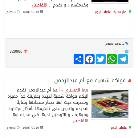
وخدمتهم ، و يقدم ..
التفاصيل
أخبار محلية
,
اعلانات اليوم
18/07/2019
2:13 م
سراة عبيدة ضمن المراكز الأفضل إعلاميا في أجاويد عسير والثاني في مسار الثقافة والتراث
وزارة الحج والعمرة تعلن بدء وصول ضيوف الرحمن إلى المملكة لأداء فريضة الحج
لا يوجد وسوم
المملكة تؤكد أهمية استمرارية العمليات التشغيلية البحرية وضمان حماية إمدادات الطاقة وسلاسل الإمداد
328986
Telegram
WhatsApp
Twitter
انشر
Facebook
المحكمة العليا غدٍ الخميس هو المكمل لشهر رمضان
فواكة شهية مع أم عبدالرحمن
ريما العسيري - أبها
أم عبدالرحمن تقدم
اليكم فواكة شهية لذيذه بطريقة جداً مميزه
ومحترفه حيث انها تختار منتجاتها بعناية
شديده وتحرص على تقديمها بأفكار مبتكره
ومبهره ، و التوصيل لديها في مدينة ابها ..
التفاصيل
اعلانات اليوم
16/07/2019
9:43 م