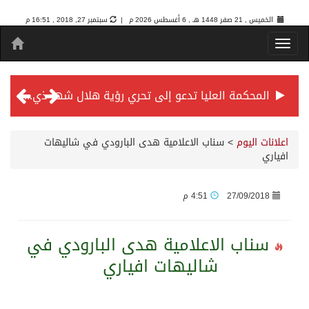
الخميس , 21 صفر 1448 هـ ,
6 أغسطس 2026 م |
سبتمبر 27, 2018 , 16:51 م
المحكمة العليا تدعو إلى تحري رؤية هلال شهر ذي الحجة مساء يوم الأحد الثلاثين من شهر ذي القعدة -حسب تقويم أم القرى- التاسع والعشرين حسب قرار المحكمة العليا
سمو *ولي العهد* يرأس جلسة *مجلس الوزراء* في جدة.
اعلانات اليوم
>
سناب الاعلامية هدى البارودي في شاليهات
افياري
الائتمان المصرفي في المملكة عند أعلى مستوياته بـ3.3 تريليونات ريال بنهاية فبراير 2026
27/09/2018
4:51 م
الأهلي “سيد آسيا” ونخبتها.. “الراقي” يُتوج بلقب دوري أبطال آسيا للنخبة 2026
سناب الاعلامية هدى البارودي في
شاليهات افياري
إنفاذًا لتوجيهات خادم الحرمين الشريفين وسمو ولي العهد.. وصول التوأم الملتصق المغربي “سجى وضحى” إلى الرياض
سمو ولي العهد يرأس جلسة مجلس الوزراء في جدة