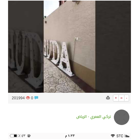
سراة عبيدة ضمن المراكز الأفضل إعلاميا في أجاويد عسير والثاني في مسار الثقافة والتراث
وزارة الحج والعمرة تعلن بدء وصول ضيوف الرحمن إلى المملكة لأداء فريضة الحج
المملكة تؤكد أهمية استمرارية العمليات التشغيلية البحرية وضمان حماية إمدادات الطاقة وسلاسل الإمداد
المحكمة العليا غدٍ الخميس هو المكمل لشهر رمضان
201994
0
+
=
-
تركي العمري - الرياض