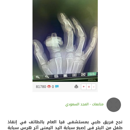
سراة عبيدة ضمن المراكز الأفضل إعلاميا في أجاويد عسير والثاني في مسار الثقافة والتراث
وزارة الحج والعمرة تعلن بدء وصول ضيوف الرحمن إلى المملكة لأداء فريضة الحج
المملكة تؤكد أهمية استمرارية العمليات التشغيلية البحرية وضمان حماية إمدادات الطاقة وسلاسل الإمداد
المحكمة العليا غدٍ الخميس هو المكمل لشهر رمضان
81780
0
+
=
-
متابعات - المجد السعودي
نجح فريق طبي بمستشفى قيا العام بالطائف في إنقاذ
طفل من البتر في إصبع سبابة اليد اليمنى أثر هرس سبابة