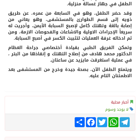
الطفل في جهاز غسالة منزلية.
وقد حضر الطفل، وهو في السابعة من عمره، عن طريق
ذويه إلى قسم الطوارئ بالمستشفى، وهو يعاني من
إصابة بالغة وتهتك كامل لإصبع السبابة الأيمن، وأجريت له
سريعاً الإجراءات الاولية والاشاعات والفحوصات الازمة، ومن
ثم ادخاله غرفة العمليات لتثبيت الكسر في أصبع السبابة.
وتمكن الفريق الطبي بقيادة أختصاصي جراحة العظام
الدكتور محمد هادف من إصلاح التهتك و إنقاذها من البتر ،
في عملية استغرقت مايزيد عن ساعتان.
ويتمتع الطفل الآن، بصحة جيدة وخرج من المستشفى بعد
الاطمئنان التام عليه.
أخبار محلية
لا يوجد وسوم
Telegram
WhatsApp
Twitter
انشر
Facebook