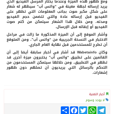
ومع ظهور هذه الميزة وعندما يختار المرسل الفيديو الذي
يريد إرساله لجهة معينة في “واتس آب” سيظهر له شعار
على شكل مكبر صوت بجانب المعلومات التي تظهر على
الفيديو قبل إرساله عادة والتي تتضمن حجم الفيديو
ومدته، ومن خلال هذا الشعار سيتمكن من كتم صوت
الفيديو أو إبقائه قبل الإرسال.
وأشار الموقع إلى أن الميزة المذكورة ما زالت في مراحل
الاختبار في النسخة الجريبية من “واتس آب”، ومن المتوقع
أن تطرح للمستخدمين قبل نهاية العام الجاري.
وكان Wabetainfo قد أشار في أخبار سابقة أيضا إلى أن
القائمين على تطبيق “واتس آب” يختبرون ميزة أخرى قد
تظهر في التطبيق، ومن خلالها سيتمكن المستخدمون من
التحكم بالرسائل التي يريديون أن تصلهم دون ظهور
إشعارات.
أخبار التقنية
لا يوجد وسوم
Telegram
WhatsApp
Twitter
انشر
Facebook