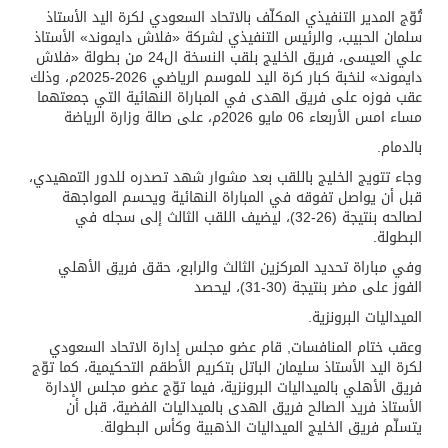
تُوّج المدير التنفيذي المكلّف بالاتحاد السعودي لكرة اليد الأستاذ
سلمان الحبيب، والرئيس التنفيذي لشركة «فلاش دايموند» الأستاذ
علي العيسى، فريق الخليج بلقب النسخة ال24 من بطولة «فلاش
دايموند» لنخبة كبار كرة اليد للموسم الرياضي 2026-2025م، وذلك
عقب فوزه على فريق الهدى في المباراة النهائية التي جمعتهما
مساء امس الأربعاء 06 مايو 2026م، على صالة وزارة الرياضة
بالدمام.
وجاء تتويج الخليج باللقب بعد مشوار شهد تصدره للدور التمهيدي،
قبل أن يواصل تفوقه في المباراة النهائية ويحسم المواجهة
لصالحه بنتيجة (26-32)، ليضيف اللقب الثالث إلى سجله في
البطولة.
وفي مباراة تحديد المركزين الثالث والرابع، حقق فريق الأهلي
الفوز على مضر بنتيجة (30-31)، ليحصد
الميداليات البرونزية.
وعقب ختام المنافسات, قام عضو مجلس إدارة الاتحاد السعودي
لكرة اليد الأستاذ سليمان الباتل بتكريم الأطقم التحكيمية، كما توّج
فريق الأهلي بالميداليات البرونزية، فيما توّج عضو مجلس الإدارة
الأستاذ فريد الصالح فريق الهدى بالميداليات الفضية، قبل أن
يتسلّم فريق الخليج الميداليات الذهبية وكأس البطولة.