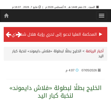
السبت , 23 صفر 1448 هـ ,
8 أغسطس 2026 م |
مايو 7, 2026 , 16:07 م
المحكمة العليا تدعو إلى تحري رؤية هلال شهر ذي الحجة مساء يوم الأحد الثلاثين من شهر ذي القعدة -حسب تقويم أم القرى- التاسع والعشرين حسب قرار المحكمة العليا
سمو *ولي العهد* يرأس جلسة *مجلس الوزراء* في جدة.
أخبار الرياضة
>
الخليج بطلًا لبطولة «فلاش دايموند» لنخبة كبار
اليد
الائتمان المصرفي في المملكة عند أعلى مستوياته بـ3.3 تريليونات ريال بنهاية فبراير 2026
07/05/2026
4:07 م
الأهلي “سيد آسيا” ونخبتها.. “الراقي” يُتوج بلقب دوري أبطال آسيا للنخبة 2026
الخليج بطلًا لبطولة «فلاش دايموند»
لنخبة كبار اليد
إنفاذًا لتوجيهات خادم الحرمين الشريفين وسمو ولي العهد.. وصول التوأم الملتصق المغربي “سجى وضحى” إلى الرياض
سمو ولي العهد يرأس جلسة مجلس الوزراء في جدة