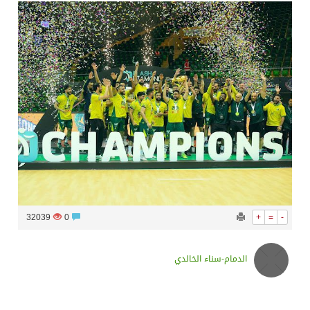
سراة عبيدة ضمن المراكز الأفضل إعلاميا في أجاويد عسير والثاني في مسار الثقافة والتراث
وزارة الحج والعمرة تعلن بدء وصول ضيوف الرحمن إلى المملكة لأداء فريضة الحج
المملكة تؤكد أهمية استمرارية العمليات التشغيلية البحرية وضمان حماية إمدادات الطاقة وسلاسل الإمداد
المحكمة العليا غدٍ الخميس هو المكمل لشهر رمضان
32039
0
+
=
-
الدمام-سناء الخالدي