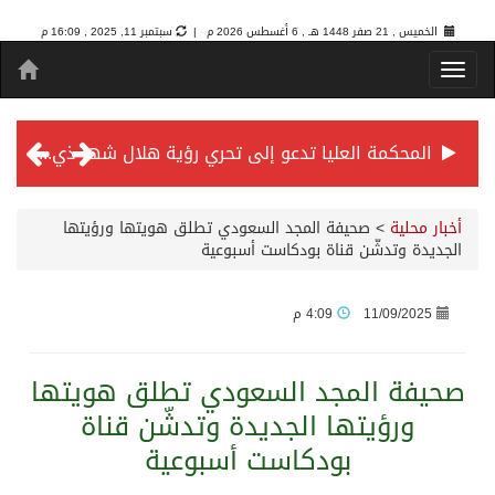
الخميس , 21 صفر 1448 هـ ,
6 أغسطس 2026 م |
سبتمبر 11, 2025 , 16:09 م
المحكمة العليا تدعو إلى تحري رؤية هلال شهر ذي الحجة مساء يوم الأحد الثلاثين من شهر ذي القعدة -حسب تقويم أم القرى- التاسع والعشرين حسب قرار المحكمة العليا
سمو *ولي العهد* يرأس جلسة *مجلس الوزراء* في جدة.
أخبار محلية
>
صحيفة المجد السعودي تطلق هويتها ورؤيتها
الجديدة وتدشّن قناة بودكاست أسبوعية
الائتمان المصرفي في المملكة عند أعلى مستوياته بـ3.3 تريليونات ريال بنهاية فبراير 2026
11/09/2025
4:09 م
الأهلي “سيد آسيا” ونخبتها.. “الراقي” يُتوج بلقب دوري أبطال آسيا للنخبة 2026
صحيفة المجد السعودي تطلق هويتها
ورؤيتها الجديدة وتدشّن قناة
إنفاذًا لتوجيهات خادم الحرمين الشريفين وسمو ولي العهد.. وصول التوأم الملتصق المغربي “سجى وضحى” إلى الرياض
بودكاست أسبوعية
سمو ولي العهد يرأس جلسة مجلس الوزراء في جدة