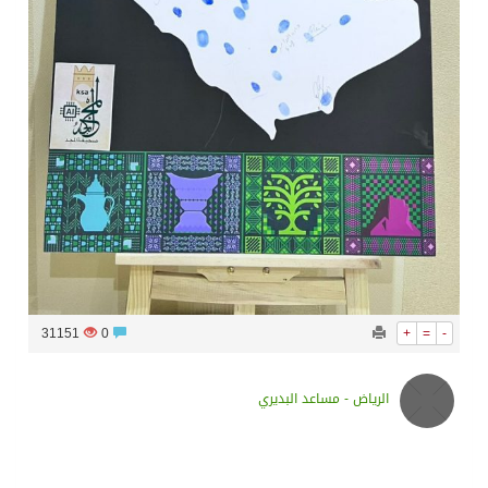
31151
0
+
=
-
الرياض - مساعد البديري