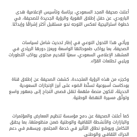
أعلنت صحيفة المجد السعودي، برئاسة وتأسيس الإعلامية هدى
البارودي، عن حفل إطلاق الهوية والرؤية الجديدة للصحيفة، في
خطوة استراتيجية تعكس التوجه نحو مستقبل أكثر إشراقًا وإبداعًا.
ويأتي هذا التحول النوعي في إطار تحديث شامل لسياسات
الصحيفة، بما يواكب طموحاتها الواسعة ويعزز دورها الريادي في
المشهد الإعلامي السعودي، سعيًا لتقديم محتوى يواكب التطورات
ويلبي تطلعات القرّاء.
وكجزء من هذه الرؤية المتجددة، كشفت الصحيفة عن إطلاق قناة
بودكاست أسبوعية تسلّط الضوء على أبرز الإنجازات السعودية
الحديثة، لتكون منصة ملهمة تنقل قصص النجاح إلى جمهور واسع
وتوثّق مسيرة النهضة الوطنية.
كما أعلنت الصحيفة عن دمج مؤسسة تنظيم المعارض والمؤتمرات
والبازارات والأنشطة الثقافية والوطنية ضمن منظومتها، بما يحقق
التكامل ويوسّع نطاق التأثير في خدمة المجتمع، ويسهم في دعم
الحراك الثقافي والوطني.