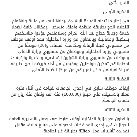
النحو الآتي:
القضية الأولى:
في إطار ما تبذله القيادة الرشيدة -رعاها الله- من عناية واهتمام
لتنظيم الحج بطريقة منظمة وآمنة، وتسخير الإمكانات كافة لضمان
خدمة ورعاية حجاج بيت الله الحرام وسلامتهم ليؤدوا مناسكهم
بسكينة وطمأنينة وبالتعاون مع وزارة الداخلية؛ فقد أوقف موظف
من منسوبي هيئة الرقابة ومكافحة الفساد، و(26) موظفًا من
منسوبي وزارة الداخلية، وموظفان من منسوبي وزارة الدفاع،
وموظف من منسوبي وزارة الشؤون الإسلامية والدعوة والإرشاد؛
لمحاولتهم تمكين مواطنين ومقيمين من أداء فريضة الحج بطريقة
غير نظامية من خلال تمريرهم من مراكز الضبط الأمني.
القضية الثانية:
إيقاف موظف سابق في إحدى الجامعات لقيامه في أثناء فترة
عمله بالاستيلاء على مبلغ (100.800) مئة ألف وثمان مئة ريال من
حساب الجامعة.
القضية الثالثة:
بالتعاون مع وزارة الداخلية أوقف ضابط صف يعمل بالمديرية العامة
للجوازات في إحدى المحافظات لحصوله على مبالغ مالية، مقابل
تمديده تأشيرات عمل مؤقتة بطريقة غير نظامية.