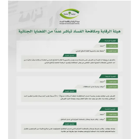
سراة عبيدة ضمن المراكز الأفضل إعلاميا في أجاويد عسير والثاني في مسار الثقافة والتراث
وزارة الحج والعمرة تعلن بدء وصول ضيوف الرحمن إلى المملكة لأداء فريضة الحج
المملكة تؤكد أهمية استمرارية العمليات التشغيلية البحرية وضمان حماية إمدادات الطاقة وسلاسل الإمداد
المحكمة العليا غدٍ الخميس هو المكمل لشهر رمضان