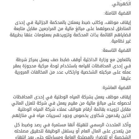
الكهربائي.
القضية الثامنة:
إيقاف موظف، وكاتب ضبط يعملان بالمحكمة الجزائية في إحدى
المناطق لحصولهما على مبالغ مالية من المراجعين مقابل متابعة
قضاياهم القائمة بذات المحكمة وتزويدهم بمعلومات عنها بطريقة
غير نظامية.
القضية التاسعة:
بالتعاون مع وزارة الداخلية أوقف ضابط صف يعمل بمركز شرطة
في إحدى المحافظات لقيامه باستخدام لوحة مركبة محجوزة بمقر
عمله على مركبته الشخصية وارتكاب عدد من المخالفات المرورية
عليها.
القضية العاشرة:
إيقاف موظف يعمل بشركة المياه الوطنية في إحدى المحافظات
لحصوله على مبالغ مالية من مقيم يعمل في شركة للعزل المائي
مقابل تزويده بقائمة أرقام هواتف عملاء شركة المياه الوطنية
الذين يقدمون شكاوى بخصوص وجود تسريبات مياه في منازلهم.
وأكد المتحدث الرسمي للهيئة أنها مستمرة في رصد وضبط كل
من يتعدى على المال العام أو يستغل الوظيفة لتحقيق مصلحته
الشخصية أو للإضرار بالمصلحة العامة ومساءلته حتى بعد انتهاء