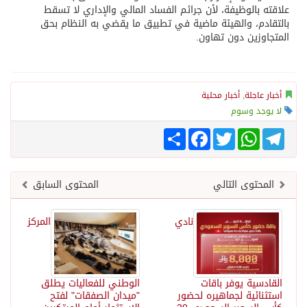
علاقته بالوظيفة، لأن جرائم الفساد المالي والإداري لا تسقط
بالتقادم، والهيئة ماضية في تطبيق ما يقضي به النظام بحق
المتجاوزين دون تهاون.
أخبار عاجلة
,
أخبار محلية
لا يوجد وسوم
Telegram
WhatsApp
Twitter
انشر
Facebook
المحتوى التالي
المحتوى السابق
نادي
المركز
القادسية يوفر باقات
الوطني للفعاليات يطلق
استثنائية لجماهيره لحضور
"ميدان الصفقات" لفتح