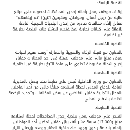
القضية الرابعة:
إيقاف موظف يعمل بأمانة إحدى المحافظات لحصوله على مبالغ
مالية من (رجل أعمال، ومواطن، ومقيمين اثنين) “تم إيقافهم”
مقابل إلغاء مخالفات صادرة من إحدى البلديات الفرعية التابعة
للأمانة على كيانات تجارية لمخالفتهم للاشتراطات البلدية بطريقة
غير نظامية.
القضية الخامسة:
بالتعاون مع هيئة الزكاة والضريبة والجمارك أوقف مقيم لقيامه
بعرض مبلغ مالي على موظف الهيئة في أحد المطارات مقابل
إخراج شحنة مضبوطة تحتوي على مادة التبغ بطريقة غير نظامية.
القضية السادسة:
بالتعاون مع وزارة الداخلية قُبض على ضابط صف يعمل بالمديرية
العامة للدفاع المدني لحظة استلامه مبلغًا مالي من أحد العاملين
بالمحال التجارية مقابل التغاضي عن بعض المخالفات وتجديد الرخصة
الخاصة بالدفاع المدني.
القضية السابعة:
القبض على موظف يعمل ببلدية إحدى المحافظات لحظة استلامه
مبلغ (17.000) سبعة عشر ألف ريال مقابل تمكين أحد المواطنين
بإتمام بناء عقار دون وجود صك ملكية للعقار ووعده بإيصال التيار