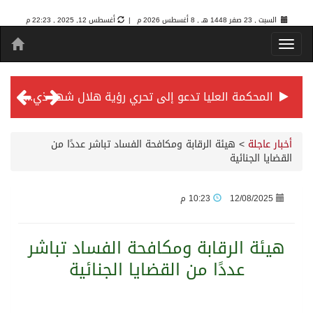
السبت , 23 صفر 1448 هـ ,
8 أغسطس 2026 م |
أغسطس 12, 2025 , 22:23 م
المحكمة العليا تدعو إلى تحري رؤية هلال شهر ذي الحجة مساء يوم الأحد الثلاثين من شهر ذي القعدة -حسب تقويم أم القرى- التاسع والعشرين حسب قرار المحكمة العليا
سمو *ولي العهد* يرأس جلسة *مجلس الوزراء* في جدة.
أخبار عاجلة
>
هيئة الرقابة ومكافحة الفساد تباشر عددًا من
القضايا الجنائية
الائتمان المصرفي في المملكة عند أعلى مستوياته بـ3.3 تريليونات ريال بنهاية فبراير 2026
12/08/2025
10:23 م
الأهلي “سيد آسيا” ونخبتها.. “الراقي” يُتوج بلقب دوري أبطال آسيا للنخبة 2026
هيئة الرقابة ومكافحة الفساد تباشر
عددًا من القضايا الجنائية
إنفاذًا لتوجيهات خادم الحرمين الشريفين وسمو ولي العهد.. وصول التوأم الملتصق المغربي “سجى وضحى” إلى الرياض
سمو ولي العهد يرأس جلسة مجلس الوزراء في جدة