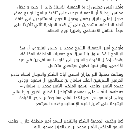
وأكد رئيس مجلس إدارة الجمعية الأستاذ خالد آل حيدر وأعضاء
مجلس الإدارة أن الجمعية حرصت على تنفيذ برنامج التوزيع وفق
جدول زمني دقيق يضمن وصول اللحوم للمستفيدين في كافة
أنحاء المنطقة، مشددين على أن هذه المبادرة تأتي تأكيدًا على
مبدأ التكافل الاجتماعي وتعزيزاً لروح العطاء.
وأوضح أمين الجمعية، الشيخ محمد بن حسن العلاوي، أن هذا
البرنامج يُنفذ سنويًا بالتنسيق مع جمعيات المنطقة المختلفة،
بهدف إدخال الفرحة والسرور إلى قلوب المستفيدين في عيد
الأضحى، وهو ثمرة تعاون مجتمعي متكامل.
وقدّمت جمعية البر بجازان أسمى آيات الشكر والعرفان لمقام خادم
الحرمين الشريفين الملك سلمان بن عبدالعزيز آل سعود، وولي
عهده الأمين صاحب السمو الملكي الأمير محمد بن سلمان –
حفظهما الله – على دعمهم المتواصل للقطاع الخيري والإنساني،
وعلى نجاح موسم الحج لهذا العام، مما يعكس حرص القيادة
الرشيدة على تعزيز القيم الإنسانية وخدمة المجتمع.
كما وجّهت الجمعية الشكر والتقدير لسمو أمير منطقة جازان، صاحب
السمو الملكي الأمير محمد بن عبدالعزيز وسمو نائبه