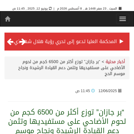
السبت , 23 صفر 1448 هـ ,
8 أغسطس 2026 م |
يونيو 12, 2025 , 11:45 ص
المحكمة العليا تدعو إلى تحري رؤية هلال شهر ذي الحجة مساء يوم الأحد الثلاثين من شهر ذي القعدة -حسب تقويم أم القرى- التاسع والعشرين حسب قرار المحكمة العليا
سمو *ولي العهد* يرأس جلسة *مجلس الوزراء* في جدة.
أخبار محلية
>
“بر جازان” توزع أكثر من 6500 كجم من لحوم
الأضاحي على مستفيديها وتثمن دعم القيادة الرشيدة ونجاح
موسم الحج
الائتمان المصرفي في المملكة عند أعلى مستوياته بـ3.3 تريليونات ريال بنهاية فبراير 2026
12/06/2025
11:45 ص
الأهلي “سيد آسيا” ونخبتها.. “الراقي” يُتوج بلقب دوري أبطال آسيا للنخبة 2026
“بر جازان” توزع أكثر من 6500 كجم من
إنفاذًا لتوجيهات خادم الحرمين الشريفين وسمو ولي العهد.. وصول التوأم الملتصق المغربي “سجى وضحى” إلى الرياض
لحوم الأضاحي على مستفيديها وتثمن
دعم القيادة الرشيدة ونجاح موسم
سمو ولي العهد يرأس جلسة مجلس الوزراء في جدة