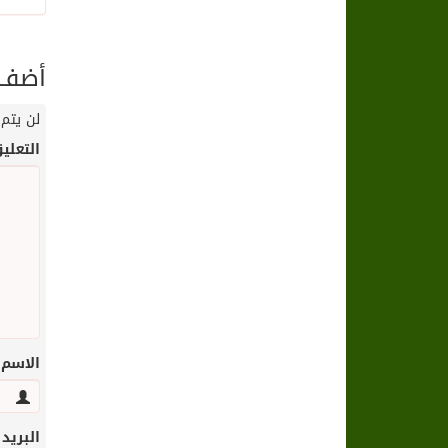
أضف ت
لن يتم 
التعلي
الاسم
البريد