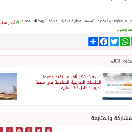
أخبار محلي
جد وسوم
Tele
WhatsApp
Twitter
انشر
Facebook
حتوى التالي
"هدف": 198 ألف مستفيد حضروا
الجلسات التدريبية التفاعلية في منصة
"دروب" خلال 10 أسابيع
شاركة والمتابعة