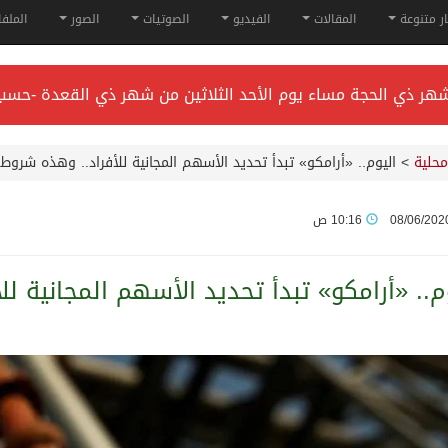
ار متنوعة
المقالات
الفيديو
الصوتيات
الصور
الملف
راء* في جدة.
محلية
>
اليوم.. «أرامكو» تبدأ تحديد الأسهم المجانية للأفراد.. وهذه شروط
هاية فبراير 2026
08/06/202
10:16 ص
لقب دوري أبطال آسيا للنخبة 2026
م.. «أرامكو» تبدأ تحديد الأسهم المجانية 
 وسمو ولي العهد.. وصول التوأم الملتصق المغربي “سجى وضحى” إ
ء في جدة