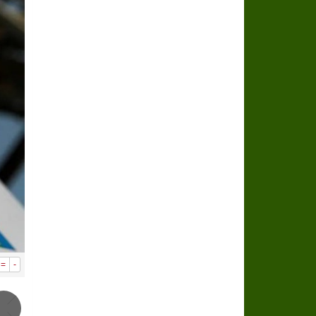
سراة عبيدة ضمن المراكز الأفضل إعلاميا في
وزارة الحج والعمرة تعلن بدء وصول ضيوف ا
المملكة تؤكد أهمية استمرارية العمليات ا
المحكمة العليا غدٍ الخميس هو المكمل لش
=
-