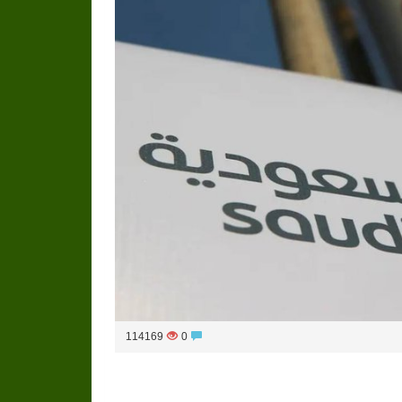
114169
0