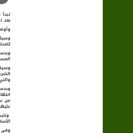
تبدأ 
بعد احت
وأوضح
للمحت
وبحسب
المست
وسيقو
الشرك
والتي
وبحسب
انتها
من عد
عليها
ونتيج
الأسهم
وفي ح