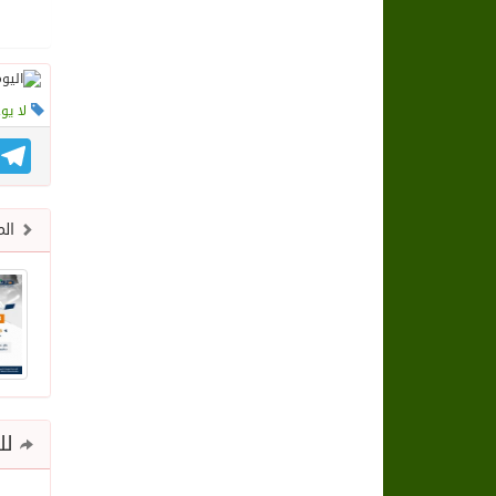
لا يو
gram
الم
للم