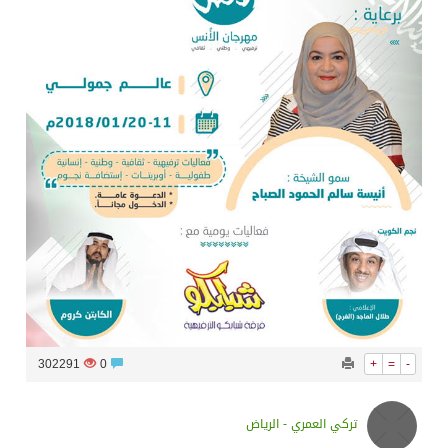
سراة عبيدة ضمن المراكز الأفضل إعلاميا في أجاويد عسير والثاني في مسار الثقافة والتراث
وزارة الحج والعمرة تعلن بدء وصول ضيوف الرحمن إلى المملكة لأداء فريضة الحج
المملكة تؤكد أهمية استمرارية العمليات التشغيلية البحرية وضمان حماية إمدادات الطاقة وسلاسل الإمداد
المحكمة العليا غدٍ الخميس هو المكمل لشهر رمضان
302291
0
+
=
-
تركي العمري - الرياض