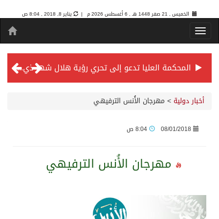
الخميس , 21 صفر 1448 هـ ,
6 أغسطس 2026 م |
يناير 8, 2018 , 8:04 ص
المحكمة العليا تدعو إلى تحري رؤية هلال شهر ذي الحجة مساء يوم الأحد الثلاثين من شهر ذي القعدة -حسب تقويم أم القرى- التاسع والعشرين حسب قرار المحكمة العليا
سمو *ولي العهد* يرأس جلسة *مجلس الوزراء* في جدة.
أخبار دولية
>
مهرجان الأُنس الترفيهي
الائتمان المصرفي في المملكة عند أعلى مستوياته بـ3.3 تريليونات ريال بنهاية فبراير 2026
08/01/2018
8:04 ص
الأهلي “سيد آسيا” ونخبتها.. “الراقي” يُتوج بلقب دوري أبطال آسيا للنخبة 2026
مهرجان الأُنس الترفيهي
إنفاذًا لتوجيهات خادم الحرمين الشريفين وسمو ولي العهد.. وصول التوأم الملتصق المغربي “سجى وضحى” إلى الرياض
سمو ولي العهد يرأس جلسة مجلس الوزراء في جدة