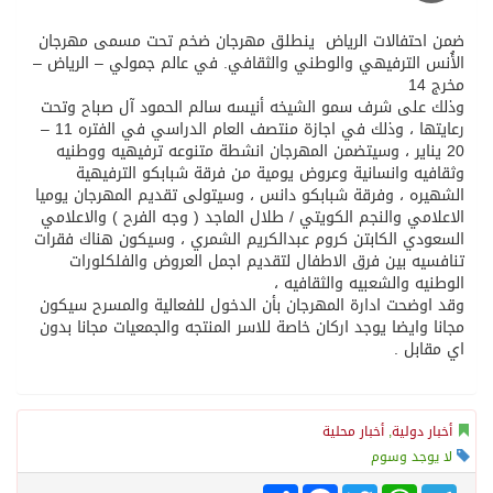
ضمن احتفالات الرياض ينطلق مهرجان ضخم تحت مسمى مهرجان
الأُنس الترفيهي والوطني والثقافي. في عالم جمولي – الرياض –
مخرج 14
وذلك على شرف سمو الشيخه أنيسه سالم الحمود آل صباح وتحت
رعايتها ، وذلك في اجازة منتصف العام الدراسي في الفتره 11 –
20 يناير ، وسيتضمن المهرجان انشطة متنوعه ترفيهيه ووطنيه
وثقافيه وانسانية وعروض يومية من فرقة شبابكو الترفيهية
الشهيره ، وفرقة شبابكو دانس ، وسيتولى تقديم المهرجان يوميا
الاعلامي والنجم الكويتي / طلال الماجد ( وجه الفرح ) والاعلامي
السعودي الكابتن كروم عبدالكريم الشمري ، وسيكون هناك فقرات
تنافسيه بين فرق الاطفال لتقديم اجمل العروض والفلكلورات
الوطنيه والشعبيه والثقافيه ،
وقد اوضحت ادارة المهرجان بأن الدخول للفعالية والمسرح سيكون
مجانا وايضا يوجد اركان خاصة للاسر المنتجه والجمعيات مجانا بدون
اي مقابل .
أخبار دولية
,
أخبار محلية
لا يوجد وسوم
Telegram
WhatsApp
Twitter
انشر
Facebook