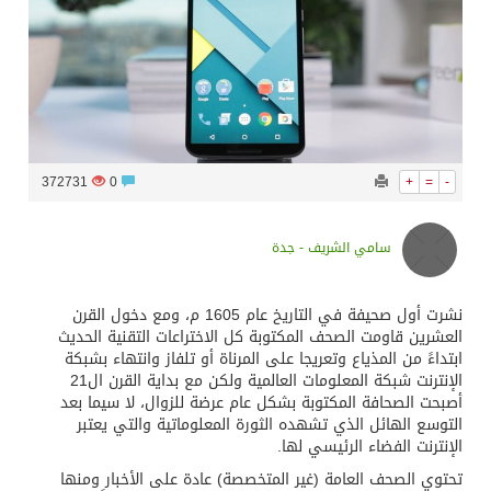
سراة عبيدة ضمن المراكز الأفضل إعلاميا في أجاويد عسير والثاني في مسار الثقافة والتراث
وزارة الحج والعمرة تعلن بدء وصول ضيوف الرحمن إلى المملكة لأداء فريضة الحج
-
=
+
0
372731
المملكة تؤكد أهمية استمرارية العمليات التشغيلية البحرية وضمان حماية إمدادات الطاقة وسلاسل الإمداد
سامي الشريف - جدة
المحكمة العليا غدٍ الخميس هو المكمل لشهر رمضان
نشرت أول صحيفة في التاريخ عام 1605 م، ومع دخول القرن
العشرين قاومت الصحف المكتوبة كل الاختراعات التقنية الحديث
ابتداءً من المذياع وتعريجا على المرناة أو تلفاز وانتهاء بشبكة
الإنترنت شبكة المعلومات العالمية ولكن مع بداية القرن ال21
أصبحت الصحافة المكتوبة بشكل عام عرضة للزوال، لا سيما بعد
التوسع الهائل الذي تشهده الثورة المعلوماتية والتي يعتبر
الإنترنت الفضاء الرئيسي لها.
تحتوي الصحف العامة (غير المتخصصة) عادة على الأخبار ومنها