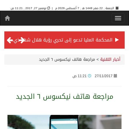
الجمعة , 22 صفر 1448 هـ ,
7 أغسطس 2026 م |
نوفمبر 27, 2017 , 11:21 ص
المحكمة العليا تدعو إلى تحري رؤية هلال شهر ذي الحجة مساء يوم الأحد الثلاثين من شهر ذي القعدة -حسب تقويم أم القرى- التاسع والعشرين حسب قرار المحكمة العليا
سمو *ولي العهد* يرأس جلسة *مجلس الوزراء* في جدة.
أخبار التقنية
>
مراجعة هاتف نيكسوس ٦ الجديد
الائتمان المصرفي في المملكة عند أعلى مستوياته بـ3.3 تريليونات ريال بنهاية فبراير 2026
27/11/2017
11:21 ص
الأهلي “سيد آسيا” ونخبتها.. “الراقي” يُتوج بلقب دوري أبطال آسيا للنخبة 2026
مراجعة هاتف نيكسوس ٦ الجديد
إنفاذًا لتوجيهات خادم الحرمين الشريفين وسمو ولي العهد.. وصول التوأم الملتصق المغربي “سجى وضحى” إلى الرياض
سمو ولي العهد يرأس جلسة مجلس الوزراء في جدة