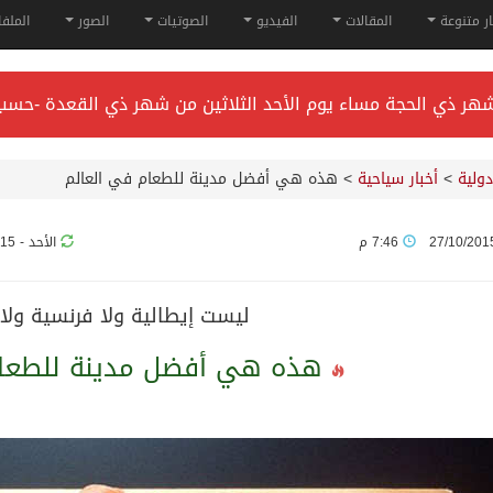
ار متنوعة
المقالات
الفيديو
الصوتيات
الصور
الملف
راء* في جدة.
دولية
>
أخبار سياحية
>
هذه هي أفضل مدينة للطعام في العالم
هاية فبراير 2026
27/10/201
7:46 م
الأحد - 15 نوفمبر, 2015
لقب دوري أبطال آسيا للنخبة 2026
ليست إيطالية ولا فرنسية ولا 
هذه هي أفضل مدينة للطعام
 وسمو ولي العهد.. وصول التوأم الملتصق المغربي “سجى وضحى” إ
ء في جدة