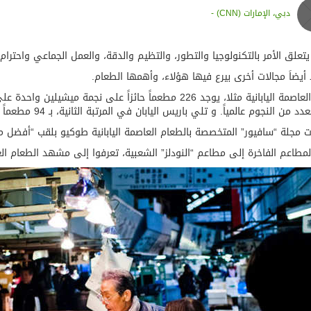
دبي، الإمارات (CNN) -
يتعلق الأمر بالتكنولوجيا والتطور، والتظيم والدقة، والعمل الجماعي واحترام
أيضاَ مجالات أخرى بيرع فيها هؤلاء، وأهمها الطعام.
وفي العاصمة اليابانية مثلا، يوجد 226 مطعماً حائزاً على نج
 من النجوم عالمياً. و تلي باريس اليابان في المرتبة الثانية، بـ 94 مطعماً حائزاً على هذه النجمة.
ت مجلة “سافيور” المتخصصة بالطعام العاصمة اليابانية طوكيو بلقب “أفضل م
مطاعم الفاخرة إلى مطاعم “النودلز” الشعبية، تعرفوا إلى مشهد الطعام 