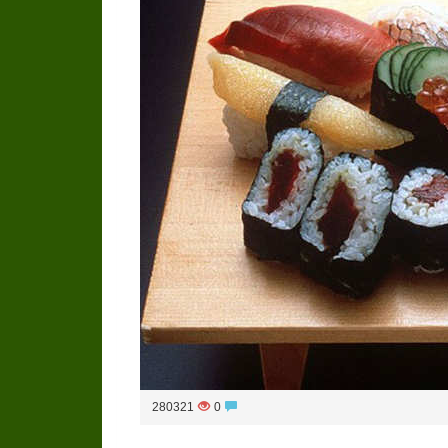
280321
0