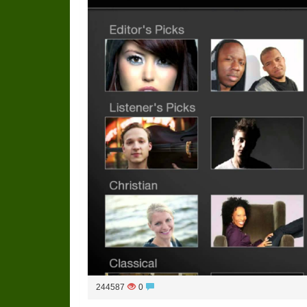
244587
0