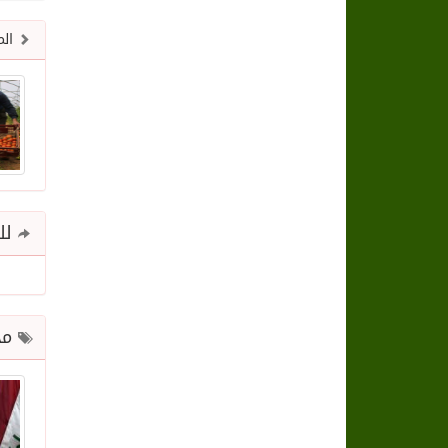
الم
للم
مح