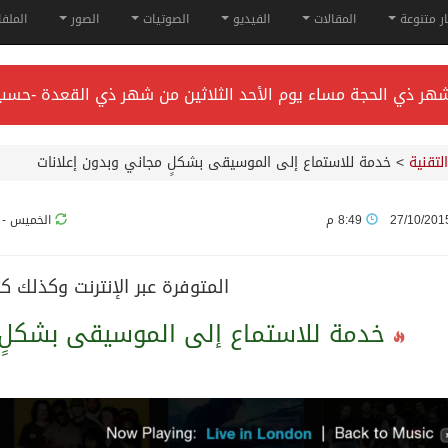
ار متنوعة
المقالات
الفيديو
الصوتيات
الصور
الملف
راء* في جدة.
التقنية
>
خدمة للاستماع إلى الموسيقى بشكلٍ مجاني وبدون إعلانات
هاية فبراير 2026
27/10/201
8:49 م
الخميس - 19 نوفمبر, 015
لقب دوري أبطال آسيا للنخبة 2026
المتوفرة عبر الإنترنت وكذلك 
خدمة للاستماع إلى الموسيقى بشكلٍ 
 وسمو ولي العهد.. وصول التوأم الملتصق المغربي “سجى وضحى” إ
ء في جدة