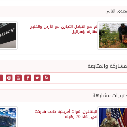
حتوى التالي
تواضع التبادل التجاري مع الأردن والخليج
مقارنة بإسرائيل
شاركة والمتابعة
تويات مشابهة
البنتاغون: قوات أمريكية خاصة شاركت
في إنقاذ 70 رهينة