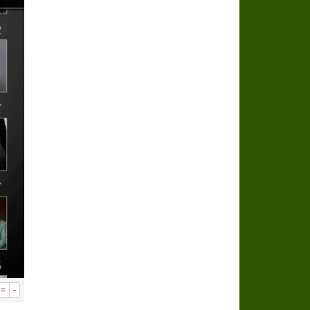
سراة عبيدة ضمن المراكز الأفضل إعلاميا في
وزارة الحج والعمرة تعلن بدء وصول ضيوف ا
المملكة تؤكد أهمية استمرارية العمليات ا
المحكمة العليا غدٍ الخميس هو المكمل لش
=
-