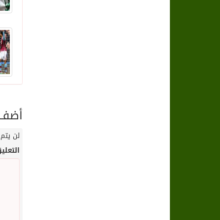
أضف ت
لن يتم 
التعلي