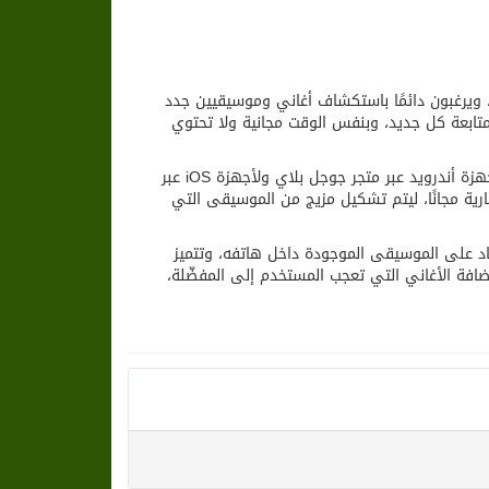
ويرغبون دائمًا باستكشاف أغاني وموسيقيين جدد
تابعة كل جديد، وبنفس الوقت مجانية ولا تحتوي
يمكن للمستخدمين تجربة خدمة Earbits المتوفرة عبر الإنترنت وكذلك كتطبيقات لأجهزة أندرويد عبر متجر جوجل بلاي ولأجهزة iOS عبر
خدمة إمكانية الاستماع إلى أكثر من 400 قناة راديو تجارية مجانًا، ليتم تشكيل مزيج من الموسيقى التي
ماد على الموسيقى الموجودة داخل هاتفه، وتتميز
إضافة الأغاني التي تعجب المستخدم إلى المفضّلة،