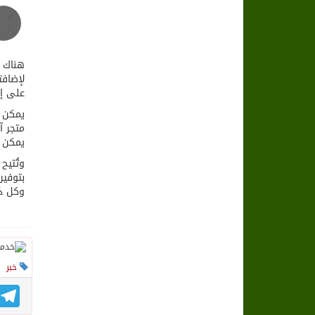
هناك ا
لإضافت
على إع
يمكن ا
وتُتيح
بتوفير
وكل ذل
خبر
gram