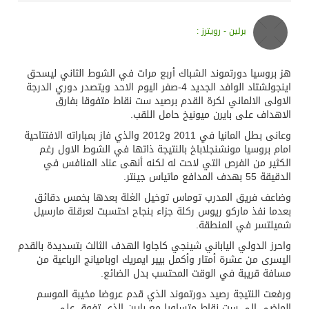
برلين - رويترز :
هز بروسيا دورتموند الشباك أربع مرات في الشوط الثاني ليسحق
اينجولشتاد الوافد الجديد 4-صفر اليوم الاحد ويتصدر دوري الدرجة
الاولى الالماني لكرة القدم برصيد ست نقاط متفوقا بفارق
الاهداف على بايرن ميونيخ حامل اللقب.
وعانى بطل المانيا في 2011 و2012 والذي فاز بمباراته الافتتاحية
امام بروسيا مونشنجلاباخ بالنتيجة ذاتها في الشوط الاول رغم
الكثير من الفرص التي لاحت له لكنه أنهى عناد المنافس في
الدقيقة 55 بهدف المدافع ماتياس جينتر.
وضاعف فريق المدرب توماس توخيل الغلة بعدها بخمس دقائق
بعدما نفذ ماركو ريوس ركلة جزاء بنجاح احتسبت لعرقلة مارسيل
شميلتسر في المنطقة.
واحرز الدولي الياباني شينجي كاجاوا الهدف الثالث بتسديدة بالقدم
اليسرى من عشرة أمتار وأكمل بيير ايمريك اوباميانج الرباعية من
مسافة قريبة في الوقت المحتسب بدل الضائع.
ورفعت النتيجة رصيد دورتموند الذي قدم عروضا مخيبة الموسم
الماضي الى ست نقاط متساويا مع بايرن الذي تفوق على