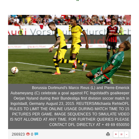
سراة عبيدة ضمن المراكز الأفضل إعلاميا في أجاويد عسير والثاني في مسار الثقافة والتراث
وزارة الحج والعمرة تعلن بدء وصول ضيوف الرحمن إلى المملكة لأداء فريضة الحج
المملكة تؤكد أهمية استمرارية العمليات التشغيلية البحرية وضمان حماية إمدادات الطاقة وسلاسل الإمداد
المحكمة العليا غدٍ الخميس هو المكمل لشهر رمضان
Borussia Dortmund's Marco Reus (L) and Pierre-Emerick
Aubameyang (C) celebrate a goal against FC Ingolstadt's goalkeeper
Oerjan Nyland during their Bundesliga first division soccer match in
Ingolstadt, Germany August 23, 2015. REUTERS/Michaela RehleDFL
RULES TO LIMIT THE ONLINE USAGE DURING MATCH TIME TO 15
PICTURES PER GAME. IMAGE SEQUENCES TO SIMULATE VIDEO
IS NOT ALLOWED AT ANY TIME. FOR FURTHER QUERIES PLEASE
CONTACT DFL DIRECTLY AT + 49 69 650050
266923
0
+
=
-