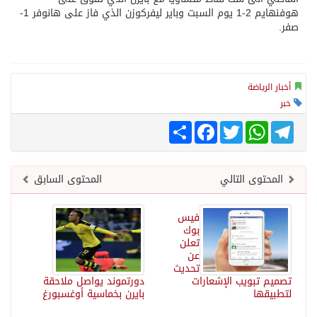
هوفنهايم 2-1 يوم السبت وباير ليفركوزن الذي فاز على هانوفر 1-
صفر.
أخبار الرياضة
خبر
Telegram
WhatsApp
Twitter
انشر
Facebook
المحتوى التالي
المحتوى السابق
فيس
بوك
تعلن
عن
تحديث
تصميم تبويب الإشعارات
دورتموند يواصل ملاحقة
لتطبيقها
بايرن بخماسية أوغسبورغ