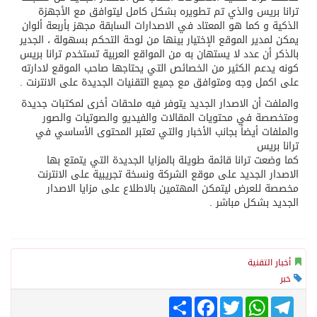
ترانا بريس والذي تم تطويره بشكل كامل ليتوافق مع الأجهزة
الذكية و كما هو المعتاد في الاصدارات السابقة مجهز بأربعة ألوان
يمكن لمدير الموقع الإختيار بينها من لوحة التحكم بسهولة ، الجدير
بالذكر أن عدد لا يستهان به من المواقع العربية تستخدم ترانا بريس
كونه يدعم الكثير من الخصائص التي يحتاجها صاحب الموقع لادارته
على اكمل وجه ومتوافق مع جميع التقنيات الجديدة على الانترنت .
والملفت أن الاصدار الجديد يتوفر فيه ملحقات أخرى لمكتبات جديدة
ومتخصصة في محتويات المقالات والفيديو والصوتيات والصور
والملفات أيضاً بجانب الأخبار والتي تعتبر المحتوى الأساسي في
ترانا بريس
كما وضعت ترانا قائمة طويلة بالمزايا الجديدة التي يتمتع بها
الاصدار الجديد على موقع الشركة ونسخة تجريبية على الانترنت
مخصصة للعرض ليتمكن المهتمين بالاطلاع على مزايا الاصدار
الجديد بشكل مباشر .
أخبار التقنية
خبر
Telegram
WhatsApp
Twitter
انشر
Facebook