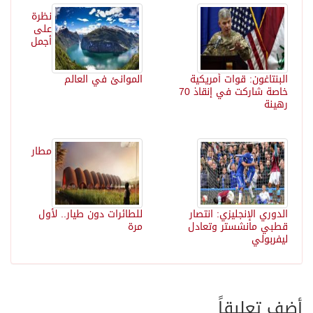
نظرة
على
أجمل
البنتاغون: قوات أمريكية
الموانئ في العالم
خاصة شاركت في إنقاذ 70
رهينة
مطار
الدوري الإنجليزي: انتصار
للطائرات دون طيار.. لأول
قطبي مانشستر وتعادل
مرة
ليفربولي
أضف تعليقاً