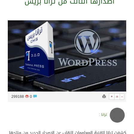
اصدارها الثالث من ترانا بريس
سراة عبيدة ضمن المراكز الأفضل إعلاميا في أجاويد عسير والثاني في مسار الثقافة والتراث
وزارة الحج والعمرة تعلن بدء وصول ضيوف الرحمن إلى المملكة لأداء فريضة الحج
المملكة تؤكد أهمية استمرارية العمليات التشغيلية البحرية وضمان حماية إمدادات الطاقة وسلاسل الإمداد
المحكمة العليا غدٍ الخميس هو المكمل لشهر رمضان
299188
0
+
=
-
ترانا :
كشفت ترانا لتقنية المعلومات النقاب عن الاصدار الجديد من منتجها