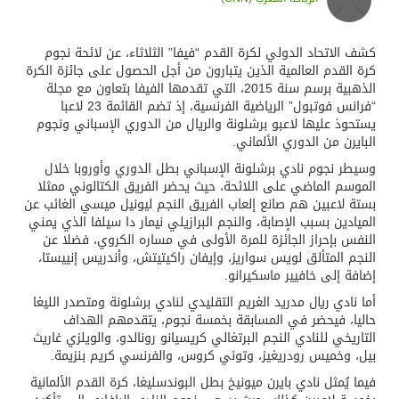
كشف الاتحاد الدولي لكرة القدم “فيفا” الثلاثاء، عن لائحة نجوم
كرة القدم العالمية الذين يتبارون من أجل الحصول على جائزة الكرة
الذهبية برسم سنة 2015، التي تقدمها الفيفا بتعاون مع مجلة
“فرانس فوتبول” الرياضية الفرنسية، إذ تضم القائمة 23 لاعبا
يستحوذ عليها لاعبو برشلونة والريال من الدوري الإسباني ونجوم
البايرن من الدوري الألماني.
وسيطر نجوم نادي برشلونة الإسباني بطل الدوري وأوروبا خلال
الموسم الماضي على اللائحة، حيث يحضر الفريق الكتالوني ممثلا
بستة لاعبين هم صانع إلعاب الفريق النجم ليونيل ميسي الغائب عن
الميادين بسبب الإصابة، والنجم البرازيلي نيمار دا سيلفا الذي يمني
النفس بإحراز الجائزة للمرة الأولى في مساره الكروي، فضلا عن
النجم المتألق لويس سواريز، وإيفان راكيتيتش، وأندريس إنييستا،
إضافة إلى خافيير ماسكيرانو.
أما نادي ريال مدريد الغريم التقليدي لنادي برشلونة ومتصدر الليغا
حاليا، فيحضر في المسابقة بخمسة نجوم، يتقدمهم الهداف
التاريخي للنادي النجم البرتغالي كريسيانو رونالدو، والويلزي غاريث
بيل، وخميس رودريغيز، وتوني كروس، والفرنسي كريم بنزيمة.
فيما يُمثل نادي بايرن ميونيخ بطل البوندسليغا، كرة القدم الألمانية