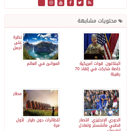
محتويات مشابهة
نظرة
على
أجمل
البنتاغون: قوات أمريكية
الموانئ في العالم
خاصة شاركت في إنقاذ 70
رهينة
مطار
الدوري الإنجليزي: انتصار
للطائرات دون طيار.. لأول
قطبي مانشستر وتعادل
مرة
ليفربولي