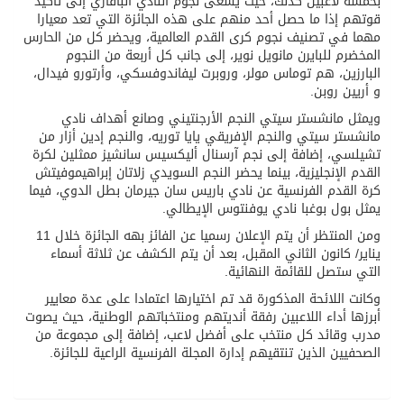
بخمسة لاعبين كذلك، حيث يسعى نجوم النادي البافاري إلى تأكيد
قوتهم إذا ما حصل أحد منهم على هذه الجائزة التي تعد معيارا
مهما في تصنيف نجوم كرى القدم العالمية، ويحضر كل من الحارس
المخضرم للبايرن مانويل نوير، إلى جانب كل أربعة من النجوم
البارزين، هم توماس مولر، وروبرت ليفاندوفسكي، وأرتورو فيدال،
و أريين روبن.
ويمثل مانشستر سيتي النجم الأرجنتيني وصانع أهداف نادي
مانشستر سيتي والنجم الإفريقي يايا توريه، والنجم إدين أزار من
تشيلسي، إضافة إلى نجم آرسنال أليكسيس سانشيز ممثلين لكرة
القدم الإنجليزية، بينما يحضر النجم السويدي زلاتان إبراهيموفيتش
كرة القدم الفرنسية عن نادي باريس سان جيرمان بطل الدوي، فيما
يمثل بول بوغبا نادي يوفنتوس الإيطالي.
ومن المنتظر أن يتم الإعلان رسميا عن الفائز بهه الجائزة خلال 11
يناير/ كانون الثاني المقبل، بعد أن يتم الكشف عن ثلاثة أسماء
التي ستصل للقائمة النهائية.
وكانت اللائحة المذكورة قد تم اختيارها اعتمادا على عدة معايير
أبرزها أداء اللاعبين رفقة أنديتهم ومنتخباتهم الوطنية، حيث يصوت
مدرب وقائد كل منتخب على أفضل لاعب، إضافة إلى مجموعة من
الصحفيين الذين تنتقيهم إدارة المجلة الفرنسية الراعية للجائزة.