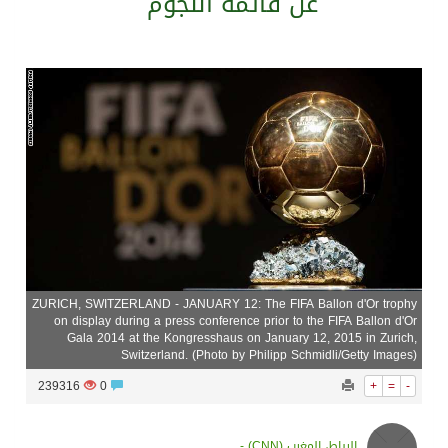
عن قائمة النجوم
سراة عبيدة ضمن المراكز الأفضل إعلاميا في أجاويد عسير والثاني في مسار الثقافة والتراث
وزارة الحج والعمرة تعلن بدء وصول ضيوف الرحمن إلى المملكة لأداء فريضة الحج
المملكة تؤكد أهمية استمرارية العمليات التشغيلية البحرية وضمان حماية إمدادات الطاقة وسلاسل الإمداد
المحكمة العليا غدٍ الخميس هو المكمل لشهر رمضان
ZURICH, SWITZERLAND - JANUARY 12: The FIFA Ballon d'Or trophy
on display during a press conference prior to the FIFA Ballon d'Or
Gala 2014 at the Kongresshaus on January 12, 2015 in Zurich,
Switzerland. (Photo by Philipp Schmidli/Getty Images)
239316
0
+
=
-
الرباط، المغرب (CNN) -