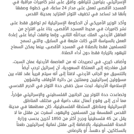
الإسرائيلي، بنيامين نتنياهو، وافق على نشر كاميرات مراقبة في
المسجد الأقصى تعمل على مدار 24 ساعة، في خطوة وصفها
بأنها قد تساعد في تخفيف التوتر المتزايد بمدينة القدس.
وأكد الوزير الأمريكي أن الحكومة الإسرائيلية لم توافق فقط على
نشر كاميرات في محيط المسجد الأقصى، بناءً على اقتراح من
العاهل الأردني، الملك عبدالله الثاني، وإنما وافقت أيضاً على إعادة
العمل بالسياسة التي كانت متبعة في السابق، والتي تسمح
للمسلمين فقط بالصلاة في المسجد الأقصى، بينما يمكن السماح
لليهود بالزيارة فقط دون أداء الصلاة.
وأضاف كيري، في تصريحات له من العاصمة الأردنية عمان السبت،
قبل مغادرته إلى المملكة السعودية، أن إسرائيل ترحب أيضاً
بالتنسيق مع الجانب الأردني، لافتاً إلى أنه سيتم قريباً عقد لقاء بين
مسؤولين إسرائيليين وممثلين عن دائرة الأوقاف والشؤون
الإسلامية الأردنية، لبحث سبل خفض حدة التوتر في الحرم القدسي.
وتصاعدت حدة التوتر بين الجانبين الفلسطيني والإسرائيلي مؤخراً،
مما أدى إلى وقوع أعمال عنف دامية في مختلف المناطق
الإسرائيلية ومناطق السلطة الفلسطينية، كان معظمها في مدينة
القدس المقسمة بين المسلمين واليهود، أسفرت عن مقتل ما لا
يقل عن 45 فلسطينياً وجرح أكثر من 1850 آخرين بحسب وزارة
الصحة الفلسطينية، بالإضافة إلى مقتل ثمانية إسرائيليين طعناً
بالسكاكين، أو دهساً، أو بالرصاص.