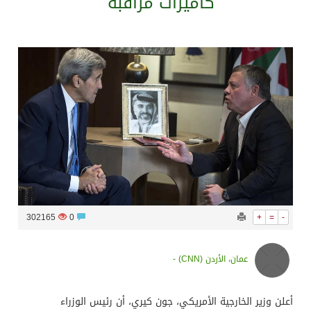
كاميرات مراقبة
سراة عبيدة ضمن المراكز الأفضل إعلاميا في أجاويد عسير والثاني في مسار الثقافة والتراث
وزارة الحج والعمرة تعلن بدء وصول ضيوف الرحمن إلى المملكة لأداء فريضة الحج
المملكة تؤكد أهمية استمرارية العمليات التشغيلية البحرية وضمان حماية إمدادات الطاقة وسلاسل الإمداد
المحكمة العليا غدٍ الخميس هو المكمل لشهر رمضان
302165
0
+
=
-
عمان، الأردن (CNN) -
أعلن وزير الخارجية الأمريكي، جون كيري، أن رئيس الوزراء