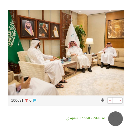
سراة عبيدة ضمن المراكز الأفضل إعلاميا في أجاويد عسير والثاني في مسار الثقافة والتراث
وزارة الحج والعمرة تعلن بدء وصول ضيوف الرحمن إلى المملكة لأداء فريضة الحج
المملكة تؤكد أهمية استمرارية العمليات التشغيلية البحرية وضمان حماية إمدادات الطاقة وسلاسل الإمداد
المحكمة العليا غدٍ الخميس هو المكمل لشهر رمضان
100631
0
+
=
-
متابعات - المجد السعودي