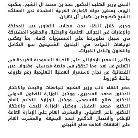
التقى وزير التعليم الدكتور حمد بن محمد آل الشيخ، بمكتبه
اليوم، بسفير دولة الإمارات العربية المتحدة لدى المملكة
الشيخ شخبوط بن نهيان آل نهيان.
وجرى خلال اللقاء بحث مجالات التعاون بين المملكة
والإمارات في الجوانب العلمية والبحثية، والجهود المشتركة
في سبيل تطويرها على المستويات كافة، بما يعكس
توجهات القيادة في البلدين الشقيقين نحو التكامل
والتعاون وتبادل الخبرات.
وأثنى السفير الإماراتي على التجربة السعودية الفريدة في
التعليم عن بُعد، وما تحقق في منصة مدرستي وقنوات عين
الفضائية من نجاح لاستمرار العملية التعليمية رغم ظروف
جائحة كورونا.
حضر اللقاء نائب وزير التعليم للجامعات والبحث والابتكار
الدكتور محمد السديري، ووكيل الوزارة للتعاون الدولي
الدكتور صالح القسومي، ووكيل الوزارة للتعليم العام
الدكتور محمد المقبل، ووكيل الوزارة للبحث والابتكار
الدكتور ناصر العقيلي، والمشرف العام على الإدارة العامة
للإعلام والاتصال الدكتور أحمد الجميعة، والمشرف العام
على العلاقات العامة صالح الثبيتي.