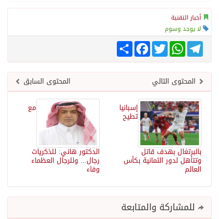
أخبار التقنية
لا يوجد وسوم
Telegram
WhatsApp
Twitter
انشر
Facebook
المحتوى التالي
المحتوى السابق
إسبانيا
مع
تطيح
بالبرتغال بهدف قاتل
الدكتور هاني: للذكريات
وتتأهل لدور الثمانية بكأس
رجال... وللرجال العظماء
العالم
وفاء
للمشاركة والمتابعة