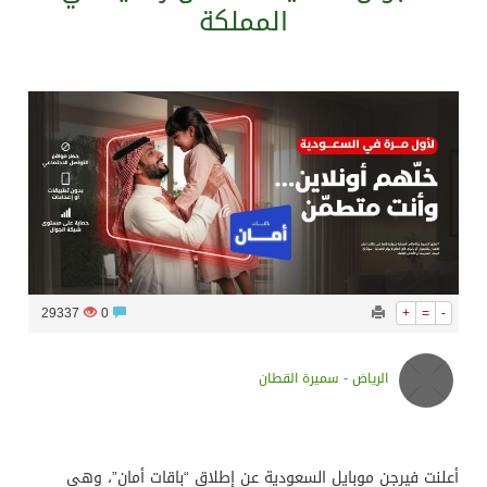
المملكة
سراة عبيدة ضمن المراكز الأفضل إعلاميا في أجاويد عسير والثاني في مسار الثقافة والتراث
وزارة الحج والعمرة تعلن بدء وصول ضيوف الرحمن إلى المملكة لأداء فريضة الحج
المملكة تؤكد أهمية استمرارية العمليات التشغيلية البحرية وضمان حماية إمدادات الطاقة وسلاسل الإمداد
المحكمة العليا غدٍ الخميس هو المكمل لشهر رمضان
29337
0
+
=
-
الرياض - سميرة القطان
أعلنت فيرجن موبايل السعودية عن إطلاق “باقات أمان”، وهي