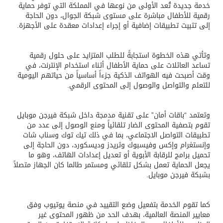
خدمة جديدة تُعد الأولى من نوعها في المملكة التي توفر حماية
رقمية للأطفال مباشرة على مستوى شبكة الجوال، دون الحاجة
إلى تثبيت تطبيقات إضافية أو إجراء إعدادات معقدة على الأجهزة.
وتأتي هذه الخطوة استجابةً للطلب المتزايد على حلول رقمية
تساعد العائلات على حماية الأطفال أثناء استخدام الإنترنت، في
وقت أصبحت فيه الهواتف الذكية جزءاً أساسياً من حياتهم اليومية
للتعلم والتواصل والوصول إلى المحتوى الرقمي.
وتعتمد “باقات أمان” على تقنية مدمجة داخل شبكة فيرجن موبايل
تقوم بتصفية المحتوى الضار تلقائياً ومنع الوصول إلى عدد من
تطبيقات التواصل الاجتماعي، بما في ذلك تيك توك وسناب شات
وإنستغرام وإكس وفيسبوك وثريدز وديسكورد، دون الحاجة إلى
تحميل برامج للرقابة الأبوية أو تعديل إعدادات الهاتف، وهو ما
يجعل الحماية تعمل بشكل تلقائي ومستمر طالما كان الجهاز متصلاً
بشبكة فيرجن موبايل.
كما تقوم الخدمة بتفعيل وضع التقييد في منصة يوتيوب وفق
معايير المنصة العالمية، بهدف الحد من ظهور المحتوى غير