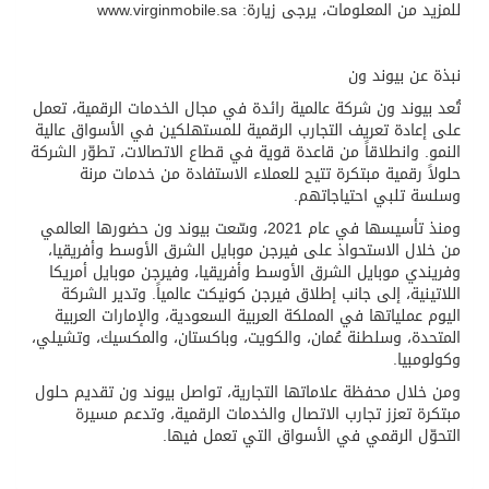
للمزيد من المعلومات، يرجى زيارة: www.virginmobile.sa
نبذة عن بيوند ون
تُعد بيوند ون شركة عالمية رائدة في مجال الخدمات الرقمية، تعمل
على إعادة تعريف التجارب الرقمية للمستهلكين في الأسواق عالية
النمو. وانطلاقاً من قاعدة قوية في قطاع الاتصالات، تطوّر الشركة
حلولاً رقمية مبتكرة تتيح للعملاء الاستفادة من خدمات مرنة
وسلسة تلبي احتياجاتهم.
ومنذ تأسيسها في عام 2021، وسّعت بيوند ون حضورها العالمي
من خلال الاستحواذ على فيرجن موبايل الشرق الأوسط وأفريقيا،
وفريندي موبايل الشرق الأوسط وأفريقيا، وفيرجن موبايل أمريكا
اللاتينية، إلى جانب إطلاق فيرجن كونيكت عالمياً. وتدير الشركة
اليوم عملياتها في المملكة العربية السعودية، والإمارات العربية
المتحدة، وسلطنة عُمان، والكويت، وباكستان، والمكسيك، وتشيلي،
وكولومبيا.
ومن خلال محفظة علاماتها التجارية، تواصل بيوند ون تقديم حلول
مبتكرة تعزز تجارب الاتصال والخدمات الرقمية، وتدعم مسيرة
التحوّل الرقمي في الأسواق التي تعمل فيها.