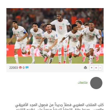
سراة عبيدة ضمن المراكز الأفضل إعلاميا في أجاويد عسير والثاني في مسار الثقافة والتراث
وزارة الحج والعمرة تعلن بدء وصول ضيوف الرحمن إلى المملكة لأداء فريضة الحج
المملكة تؤكد أهمية استمرارية العمليات التشغيلية البحرية وضمان حماية إمدادات الطاقة وسلاسل الإمداد
المحكمة العليا غدٍ الخميس هو المكمل لشهر رمضان
22003
0
+
=
-
متابعات
كتب المنتخب المغربي فصلاً جديداً من فصول المجد الأفريقي
والعربي، بعدما حقق انتصاراً تاريخياً مدوياً على نظيره الكندي