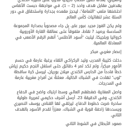
بهدفين مقابل هدف واحد (2 – 1)، في مواجهة حبست الأنفاس
احتضنها ملعب “الثمامة”، ليحجز مقعده بجدارة واستحقاق في دور
الستة عشر لنهائيات كأس العالم.
ولم يكن الفوز مجرد عبور عابر، بل جاء مصحوباً بصدارة المجموعة
السادسة برصيد 7 نقاط، متفوقاً على عمالقة القارة الأوروبية
كرواتيا وبلجيكا، ليثبت “أسود الأطلس” أنهم الرقم الأصعب في
المعادلة العالمية.
إعصار مغربي مبكر
دخلت كتيبة المدرب وليد الركراكي اللقاء برغبة عارمة في حسم
الأمور مبكراً، ولم تكد تمر 4 دقائق حتى استغل النجم حكيم زياش
خطأً فادحاً من الحارس الكندي ميلان بوريان، ليرسل كرة ساقطة
“لوب” تهادت في الشباك الخالية، معلنةً عن أفراح مغربية عارمة
في المدرجات.
واصل المغاربة ضغطهم العالي وسط ارتباك واضح في الدفاع
الكندي، وفي الدقيقة 23، أرسل أشرف حكيمي تمريرة طولية
ساحرة ضربت خطوط الدفاع، ليرتقي لها القناص يوسف النصيري
ويسددها زاحفة قوية في الشباك، معززاً تقدم الأسود بالهدف
الثاني.
صمود الأبطال في الشوط الثاني