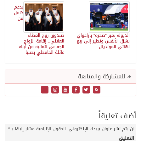
بدعم
كامل
من
الديوك تعبر "صخرة" باراغواي
صندوق روح العطاء
بشق الأنفس وتطير إلى ربع
العائلي.. إقامة الزواج
نهائي المونديال
الجماعي لثمانية من أبناء
عائلة الحامظي بصبيا
للمشاركة والمتابعة
أضف تعليقاً
لن يتم نشر عنوان بريدك الإلكتروني.
الحقول الإلزامية مشار إليها بـ
*
التعليق