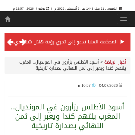
الخميس , 21 صفر 1448 هـ ,
6 أغسطس 2026 م |
يوليو 4, 2026 , 22:57 م
المحكمة العليا تدعو إلى تحري رؤية هلال شهر ذي الحجة مساء يوم الأحد الثلاثين من شهر ذي القعدة -حسب تقويم أم القرى- التاسع والعشرين حسب قرار المحكمة العليا
سمو *ولي العهد* يرأس جلسة *مجلس الوزراء* في جدة.
أخبار الرياضة
>
أسود الأطلس يزأرون في المونديال.. المغرب
يلتهم كندا ويعبر إلى ثمن النهائي بصدارة تاريخية
الائتمان المصرفي في المملكة عند أعلى مستوياته بـ3.3 تريليونات ريال بنهاية فبراير 2026
04/07/2026
10:57 م
الأهلي “سيد آسيا” ونخبتها.. “الراقي” يُتوج بلقب دوري أبطال آسيا للنخبة 2026
أسود الأطلس يزأرون في المونديال..
المغرب يلتهم كندا ويعبر إلى ثمن
إنفاذًا لتوجيهات خادم الحرمين الشريفين وسمو ولي العهد.. وصول التوأم الملتصق المغربي “سجى وضحى” إلى الرياض
النهائي بصدارة تاريخية
سمو ولي العهد يرأس جلسة مجلس الوزراء في جدة