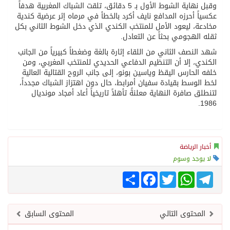
وقبل نهاية الشوط الأول بـ 5 دقائق، تلقت الشباك المغربية هدفاً
عكسياً أحرزه المدافع نايف أكرد بالخطأ في مرماه إثر عرضية كندية
مخادعة، ليعود الأمل للمنتخب الكندي الذي دخل الشوط الثاني بكل
ثقله الهجومي بحثاً عن التعادل.
شهد النصف الثاني من اللقاء إثارة بالغة وضغطاً كبيرياً من الجانب
الكندي، إلا أن التنظيم الدفاعي الحديدي للمنتخب المغربي، ومن
خلفه الحارس اليقظ وياسين بونو، إلى جانب الروح القتالية العالية
لخط الوسط بقيادة سفيان أمرابط، حال دون اهتزاز الشباك مجدداً،
لتنطلق صافرة النهاية معلنةً تأهلاً تاريخياً أعاد أمجاد مونديال
1986.
أخبار الرياضة
لا يوجد وسوم
Telegram
WhatsApp
Twitter
انشر
Facebook
المحتوى التالي
المحتوى السابق