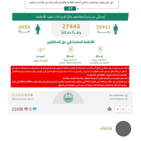
21038
0
+
=
-
متابعات