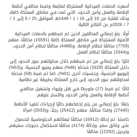
أسفرت الحملات الميدانية المشتركة لمتابعة وضبط مخالفي أنظمة
الإقامة والعمل وأمن الحدود، التي تمت في مناطق المملكة كافة،
وذلك للفترة من 10 إلى 16 / 1 / 1448هـ الموافق 25 / 6 إلى 1 /
7 / 2026م عن النتائج التالية:
أولًا: بلغ إجمالي المخالفين الذين تم ضبطهم بالحملات الميدانية
الأمنية المشتركة في مناطق المملكة كافة (15591) مخالفًا، منهم
(7759) مخالفًا لنظام الإقامة، و(4488) مخالفًا لنظام أمن الحدود،
و(3344) مخالفًا لنظام العمل.
ثانيًا: بلغ إجمالي من تم ضبطهم خلال محاولتهم عبور الحدود إلى
داخل المملكة (1629) شخصًا (46%) منهم يمنيو الجنسية، و(53%)
إثيوبيو الجنسية، وجنسيات أخرى (01%)، كما تم ضبط (58) شخصًا
لمحاولتهم عبور الحدود إلى خارج المملكة بطريقة غير نظامية.
ثالثًا: تم ضبط (17) متورطـًا في نقل وإيواء وتشغيل مخالفي
أنظمة الإقامة والعمل وأمن الحدود والتستر عليهم.
رابعًا: بلغ إجمالي من يتم إخضاعهم حاليًا لإجراءات تنفيذ الأنظمة
(27445) وافدًا مخالفًا، منهم (25412) رجلاً، و(2033) امرأة.
خامسًا: تم إحالة (16912) مخالفًا لبعثاتهم الدبلوماسية للحصول
على وثائق سفر، وإحالة (4174) مخالفًا لاستكمال حجوزات سفرهم،
وترحيل (12292) مخالفًا.