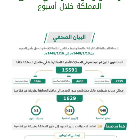
المملكة خلال أسبوع
سراة عبيدة ضمن المراكز الأفضل إعلاميا في أجاويد عسير والثاني في مسار الثقافة والتراث
وزارة الحج والعمرة تعلن بدء وصول ضيوف الرحمن إلى المملكة لأداء فريضة الحج
المملكة تؤكد أهمية استمرارية العمليات التشغيلية البحرية وضمان حماية إمدادات الطاقة وسلاسل الإمداد
المحكمة العليا غدٍ الخميس هو المكمل لشهر رمضان