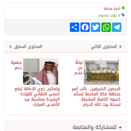
أخبار محلية
لا يوجد وسوم
Telegram
WhatsApp
Twitter
انشر
Facebook
المحتوى التالي
المحتوى السابق
نيابةً
جمعية
عن
دعم
خادم
الحرمين الشريفين.. نائب أمير
وتمكين ذوي الإعاقة ترفع
منطقة مكة المكرمة يُسلّم
أسمى التهاني للقيادة
كسوة الكعبة المشرفة
الرشيدة بمناسبة عيد
لسدنة بيت الله الحرام
الأضحى المبارك
للمشاركة والمتابعة