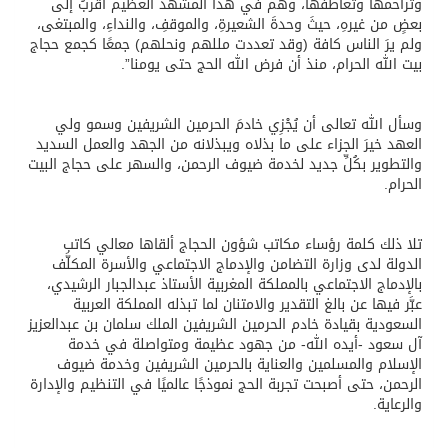
وتراحمها وتعاطفها، وهم في هذا المشهد العظيم أقربُ إلى
بعضٍ من غيرهِ، حيثَ وحدةَ الشعيرةِ، والموقفِ، والنداءِ، والمبتغى،
ولم يرَ الناس كافة (وقد تعددت مللهم ونحلهم) جمعًا كجمع حجاج
بيت الله الحرام، منذ أن فرض الله الحج حتى يومنا”.
وسأل الله تعالى أن يُجْزِي خادمَ الحرمين الشريفين وسمو ولي
العهد خيرَ الجزاء على ما بذلاه ويبذلانه من الجهد والعمل السديد
والتطوير بكُلِّ جديد لخدمة ضيوف الرحمن، والسهر على حجاج البيت
الحرام.
تلا ذلك كلمة رؤساء مكاتب شؤون الحجاج ألقاها معالي كاتب
الدولة لدى وزارة التضامن والإدماج الاجتماعي والأسرة المكلَّف
بالإدماج الاجتماعي بالمملكة المغربية الأستاذ عبدالجبار الرشيدي،
عبَّر فيها عن بالغ التقدير والامتنان لما تبذله المملكة العربية
السعودية بقيادة خادم الحرمين الشريفين الملك سلمان بن عبدالعزيز
آل سعود -أيده الله- من جهود عظيمة ومتواصلة في خدمة
الإسلام والمسلمين والعناية بالحرمين الشريفين وخدمة ضيوف
الرحمن، حتى أصبحت تجربة الحج نموذجًا عالميًا في التنظيم والإدارة
والرعاية.