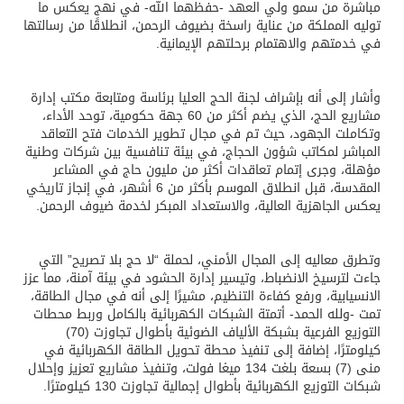
مباشرة من سمو ولي العهد -حفظهما الله- في نهج يعكس ما
توليه المملكة من عناية راسخة بضيوف الرحمن، انطلاقًا من رسالتها
في خدمتهم والاهتمام برحلتهم الإيمانية.
وأشار إلى أنه بإشراف لجنة الحج العليا برئاسة ومتابعة مكتب إدارة
مشاريع الحج، الذي يضم أكثر من 60 جهة حكومية، توحد الأداء،
وتكاملت الجهود، حيث تم في مجال تطوير الخدمات فتح التعاقد
المباشر لمكاتب شؤون الحجاج، في بيئة تنافسية بين شركات وطنية
مؤهلة، وجرى إتمام تعاقدات أكثر من مليون حاج في المشاعر
المقدسة، قبل انطلاق الموسم بأكثر من 6 أشهر، في إنجاز تاريخي
يعكس الجاهزية العالية، والاستعداد المبكر لخدمة ضيوف الرحمن.
وتطرق معاليه إلى المجال الأمني، لحملة “لا حج بلا تصريح” التي
جاءت لترسيخ الانضباط، وتيسير إدارة الحشود في بيئة آمنة، مما عزز
الانسيابية، ورفع كفاءة التنظيم، مشيرًا إلى أنه في مجال الطاقة،
تمت -ولله الحمد- أتمتة الشبكات الكهربائية بالكامل وربط محطات
التوزيع الفرعية بشبكة الألياف الضوئية بأطوال تجاوزت (70)
كيلومترًا، إضافة إلى تنفيذ محطة تحويل الطاقة الكهربائية في
منى (7) بسعة بلغت 134 ميغا فولت، وتنفيذ مشاريع تعزيز وإحلال
شبكات التوزيع الكهربائية بأطوال إجمالية تجاوزت 130 كيلومترًا.