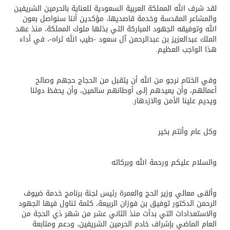
لقد شرف الله المملكة العربية السعودية للعناية بالحرمين الشريفين
والمشاعر المقدسة وخدمة قاصديها، مؤكدين أننا سنواصل بعون
الله وتوفيقه الجهود المباركة التي بذلها ملوك المملكة، منذ عهد
الملك عبدالعزيز بن عبدالرحمن آل سعود -طيب الله ثراه-، في أداء
هذا الواجب العظيم.
وفي الختام نرجو من الله أن يتقبل من الحجاج حجهم وصالح
أعمالهم، وأن يعيدهم إلى أوطانهم سالمين، وأن يحفظ دولنا
ويديم علينا الأمن والازدهار.
وكل عام وأنتم بخير
والسلام عليكم ورحمة الله وبركاته
وألقى معالي وزير الحج والعمرة رئيس لجنة برنامج خدمة ضيوف
الرحمن الدكتور توفيق بن فوزان الربيعة، كلمة تناول فيها الجهود
والاستعدادات التي بدأت منذ الثاني عشر من شهر ذي الحجة من
العام الماضي بإشراف خادم الحرمين الشريفين، ودعم ومتابعة