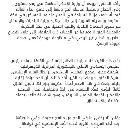
وأكد الدكتور الربيعة أن وزارة الإعلام أسهمت في رفع مستوى
وعي الحجاج وتغطية مناسك الحج وبثها إلى جميع أنحاء العالم
فيما أسهمت وزارة السياحة في تأمين وتطوير المساكن في مكة
المكرمة والمدينة المنورة إلى جانب جهود وزارة البلديات والإسكان
عبر تطوير الخدمات البلدية والبنية التحتية في مكة المكرمة
والمدينة المنورة وغيرها من الجهات ذات العلاقة، إلى جانب القطاع
الخاص والقطاع غير الربحي؛ في منظومة موحدة تعمل لخدمة
ضيوف الرحمن.
عقب ذلك ألقيت كلمة رابطة العالم الإسلامي ألقاها سماحة رئيس
المجلس الإسلامي الأعلى بالجمهورية الجزائرية الديمقراطية
الشعبية عضو المجمع الفقهي الإسلامي برابطة العالم الإسلامي
الشيخ الدكتور مبروك زيد الخير، أكد خلالها أن الحج عبادة رُكنية
جليلة، بلغت في هذا العصر أعدادًا عظيمة يلزم لها تأمين السُبُل
كافة، لتؤدى هذه الشعيرة في راحة وطمأنينة، فكان التسخير
والتمكين لخدمة الحرمين الشريفين، وهو شرف اضطلعت بحمله
الكفاءة والاستحقاق.
وقال: “لا يخفى ما في الحج من منافع عظيمة، وفي طليعتها
-بعد أداء الفريضة- تقوية لُحمة الأمة الإسلامية في توادها