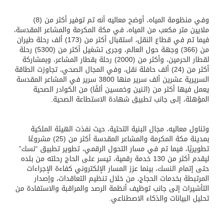
وفي منظومة المياه، أوضح معاليه أنه تم توفير أكثر من (8)
ملايين متر مكعب من المياه، في مكة المكرمة والمشاعر المقدسة،
فيما تم في قطاع النقل، استقبال أكثر من (173) ألف رحلة طيران
من (366) وجهة حول العالم، وجرى تشغيل أكثر من (5300) رحلة
لقطار الحرمين، وأكثر من (2000) رحلة بقطار المشاعر، وبمشاركة
أكثر من (24) ألف حافلة نقل، وفي المجال الصحي، تجاوزت الطاقة
السريرية عشرين ألف سرير منها 3800 سرير في المشاعر المقدسة
يعمل فيها أكثر من (اثنين وخمسين ألفًا) من الكوادر الصحية
المؤهلة، إلى جانب تطبيق شهادة الاستطاعة الصحية.
وتناول معاليه، مجال البنية التحتية، حيث نفذت الهيئة الملكية
بمدينة مكة المكرمة والمشاعر المقدسة أكثر من (25) مشروعًا
تطويريًا، فيما تم في مسار التحول الرقمي، تطوير تطبيق “نسك”
ليقدم أكثر من 130 خدمة رقمية، تيسر على الحاج رحلته من بلده
حتى إتمام النسك، بينما عزز المسار الإلكتروني كفاءة الإجراءات
المرتبطة بخدمات الحجاج، من خلال تنظيم التعاقدات، وإصدار
التأشيرات إلى جانب توظيف أنظمة الرصد والمراقبة والاستفادة من
تحليل البيانات والذكاء الاصطناعي.