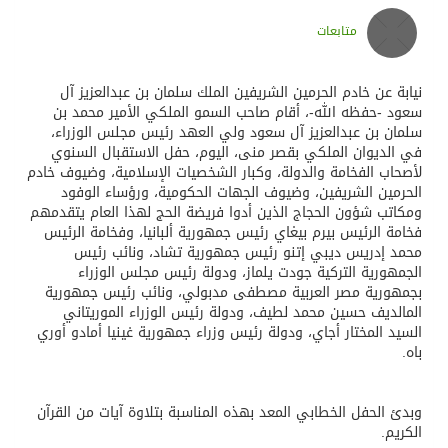
متابعات
نيابة عن خادم الحرمين الشريفين الملك سلمان بن عبدالعزيز آل
سعود -حفظه الله-، أقام صاحب السمو الملكي الأمير محمد بن
سلمان بن عبدالعزيز آل سعود ولي العهد رئيس مجلس الوزراء،
في الديوان الملكي بقصر منى، اليوم، حفل الاستقبال السنوي
لأصحاب الفخامة والدولة، وكبار الشخصيات الإسلامية، وضيوف خادم
الحرمين الشريفين، وضيوف الجهات الحكومية، ورؤساء الوفود
ومكاتب شؤون الحجاج الذين أدوا فريضة الحج لهذا العام يتقدمهم
فخامة الرئيس بيرم بيغاي رئيس جمهورية ألبانيا، وفخامة الرئيس
محمد إدريس ديبي إتنو رئيس جمهورية تشاد، ونائب رئيس
الجمهورية التركية جودت يلماز، ودولة رئيس مجلس الوزراء
بجمهورية مصر العربية مصطفى مدبولي، ونائب رئيس جمهورية
المالديف حسين محمد لطيف، ودولة رئيس الوزراء الموريتاني
السيد المختار أجاي، ودولة رئيس وزراء جمهورية غينيا أمادو أوري
باه.
وبدئ الحفل الخطابي المعد بهذه المناسبة بتلاوة آيات من القرآن
الكريم.