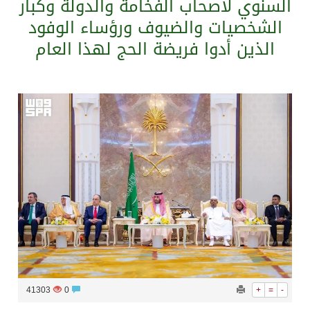
السنوي لأصحاب الفخامة والدولة وكبار
الشخصيات والضيوف ورؤساء الوفود
سراة عبيدة ضمن المراكز الأفضل إعلاميا في أجاويد عسير والثاني في مسار الثقافة والتراث
الذين أدوا فريضة الحج لهذا العام
وزارة الحج والعمرة تعلن بدء وصول ضيوف الرحمن إلى المملكة لأداء فريضة الحج
المملكة تؤكد أهمية استمرارية العمليات التشغيلية البحرية وضمان حماية إمدادات الطاقة وسلاسل الإمداد
المحكمة العليا غدٍ الخميس هو المكمل لشهر رمضان
41303
0
+
=
-