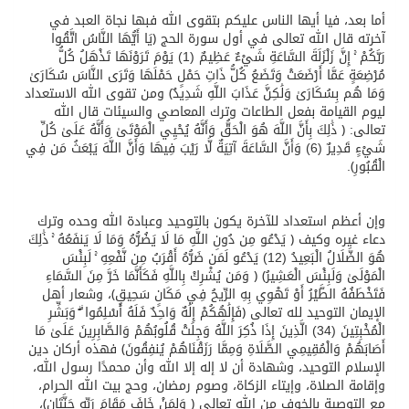
أما بعد، فيا أيها الناس عليكم بتقوى الله فبها نجاة العبد في
آخرته قال الله تعالى في أول سورة الحج ﴿يَا أَيُّهَا النَّاسُ اتَّقُوا
رَبَّكُمْ ۚ إِنَّ زَلْزَلَةَ السَّاعَةِ شَيْءٌ عَظِيمٌ (1) يَوْمَ تَرَوْنَهَا تَذْهَلُ كُلُّ
مُرْضِعَةٍ عَمَّا أَرْضَعَتْ وَتَضَعُ كُلُّ ذَاتِ حَمْلٍ حَمْلَهَا وَتَرَى النَّاسَ سُكَارَىٰ
وَمَا هُم بِسُكَارَىٰ وَلَٰكِنَّ عَذَابَ اللَّهِ شَدِيدٌ﴾ ومن تقوى الله الاستعداد
ليوم القيامة بفعل الطاعات وترك المعاصي والسيئات قال الله
تعالى: ﴿ ذَٰلِكَ بِأَنَّ اللَّهَ هُوَ الْحَقُّ وَأَنَّهُ يُحْيِي الْمَوْتَىٰ وَأَنَّهُ عَلَىٰ كُلِّ
شَيْءٍ قَدِيرٌ (6) وَأَنَّ السَّاعَةَ آتِيَةٌ لَّا رَيْبَ فِيهَا وَأَنَّ اللَّهَ يَبْعَثُ مَن فِي
الْقُبُورِ﴾.
وإن أعظم استعداد للآخرة يكون بالتوحيد وعبادة الله وحده وترك
دعاء غيره وكيف ﴿ يَدْعُو مِن دُونِ اللَّهِ مَا لَا يَضُرُّهُ وَمَا لَا يَنفَعُهُ ۚ ذَٰلِكَ
هُوَ الضَّلَالُ الْبَعِيدُ (12) يَدْعُو لَمَن ضَرُّهُ أَقْرَبُ مِن نَّفْعِهِ ۚ لَبِئْسَ
الْمَوْلَىٰ وَلَبِئْسَ الْعَشِيرُ﴾ ﴿ وَمَن يُشْرِكْ بِاللَّهِ فَكَأَنَّمَا خَرَّ مِنَ السَّمَاءِ
فَتَخْطَفُهُ الطَّيْرُ أَوْ تَهْوِي بِهِ الرِّيحُ فِي مَكَانٍ سَحِيقٍ﴾، وشعار أهل
الإيمان التوحيد لله تعالى ﴿فَإِلَٰهُكُمْ إِلَٰهٌ وَاحِدٌ فَلَهُ أَسْلِمُوا ۗ وَبَشِّرِ
الْمُخْبِتِينَ (34) الَّذِينَ إِذَا ذُكِرَ اللَّهُ وَجِلَتْ قُلُوبُهُمْ وَالصَّابِرِينَ عَلَىٰ مَا
أَصَابَهُمْ وَالْمُقِيمِي الصَّلَاةِ وَمِمَّا رَزَقْنَاهُمْ يُنفِقُونَ﴾ فهذه أركان دين
الإسلام التوحيد، وشهادة أن لا إله إلا الله وأن محمدًا رسول الله،
وإقامة الصلاة، وإيتاء الزكاة، وصوم رمضان، وحج بيت الله الحرام،
مع التوصية بالخوف من الله تعالى ﴿ وَلِمَنْ خَافَ مَقَامَ رَبِّهِ جَنَّتَانِ﴾،