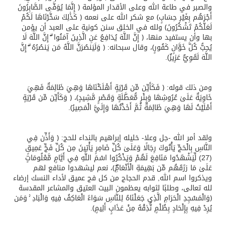
والصبر في طاعة الله وعلى الأقدار المؤلمة ﴿ إِنَّمَا يُوَفَّى الصَّابِرُونَ
أَجْرَهُم بِغَيْرِ حِسَابٍ﴾ مع شكر الله على نعمه ﴿ كَذَٰلِكَ سَخَّرْنَاهَا لَكُمْ
لَعَلَّكُمْ تَشْكُرُونَ﴾ ولله في الخلق سنن كونية على العبد أن يؤمن
بها وأن يستفيد منها، ﴿ إِنَّ اللَّهَ يُدَافِعُ عَنِ الَّذِينَ آمَنُوا ۗ إِنَّ اللَّهَ لَا
يُحِبُّ كُلَّ خَوَّانٍ كَفُورٍ﴾، وقال سبحانه: ﴿ وَلَيَنصُرَنَّ اللَّهُ مَن يَنصُرُهُ ۗ إِنَّ
اللَّهَ لَقَوِيٌّ عَزِيزٌ﴾.
ومن ذلك قوله: ﴿ فَكَأَيِّن مِّن قَرْيَةٍ أَهْلَكْنَاهَا وَهِيَ ظَالِمَةٌ فَهِيَ
خَاوِيَةٌ عَلَىٰ عُرُوشِهَا وَبِئْرٍ مُّعَطَّلَةٍ وَقَصْرٍ مَّشِيدٍ﴾، ﴿ وَكَأَيِّن مِّن قَرْيَةٍ
أَمْلَيْتُ لَهَا وَهِيَ ظَالِمَةٌ ثُمَّ أَخَذْتُهَا وَإِلَيَّ الْمَصِيرُ﴾.
ولقد أمر الله -جل وعلا- خليله إبراهيم بالنداء للحج: ﴿ وَأَذِّن فِي
النَّاسِ بِالْحَجِّ يَأْتُوكَ رِجَالًا وَعَلَىٰ كُلِّ ضَامِرٍ يَأْتِينَ مِن كُلِّ فَجٍّ عَمِيقٍ
(27) لِّيَشْهَدُوا مَنَافِعَ لَهُمْ وَيَذْكُرُوا اسْمَ اللَّهِ فِي أَيَّامٍ مَّعْلُومَاتٍ
عَلَىٰ مَا رَزَقَهُم مِّن بَهِيمَةِ الْأَنْعَامِۖ﴾، نعم ليشهدوا منافع لهم
ويذكروا اسم الله, قدم الحجاج من كل فج عميق لأداء النسك إرضاء
لله تعالى، وطلبًا لثوابه يعظمون البيت العتيق والمشاعر المقدسة
﴿وَالْمَسْجِدِ الْحَرَامِ الَّذِي جَعَلْنَاهُ لِلنَّاسِ سَوَاءً الْعَاكِفُ فِيهِ وَالْبَادِ ۚ وَمَن
يُرِدْ فِيهِ بِإِلْحَادٍ بِظُلْمٍ نُّذِقْهُ مِنْ عَذَابٍ أَلِيمٍ﴾.