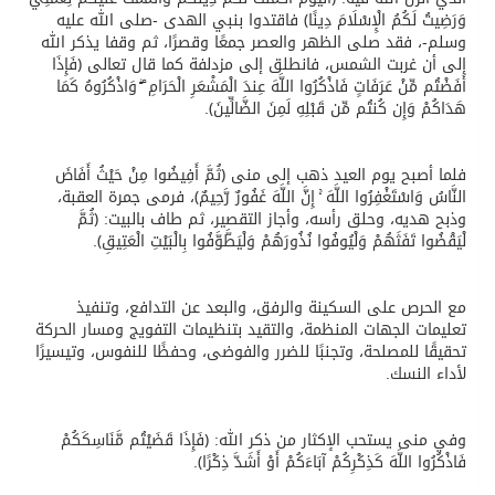
وَرَضِيتُ لَكُمُ الْإِسْلَامَ دِينًا﴾ فاقتدوا بنبي الهدى -صلى الله عليه
وسلم-، فقد صلى الظهر والعصر جمعًا وقصرًا، ثم وقفا يذكر الله
إلى أن غربت الشمس، فانطلق إلى مزدلفة كما قال تعالى ﴿فَإِذَا
أَفَضْتُم مِّنْ عَرَفَاتٍ فَاذْكُرُوا اللَّهَ عِندَ الْمَشْعَرِ الْحَرَامِ ۖ وَاذْكُرُوهُ كَمَا
هَدَاكُمْ وَإِن كُنتُم مِّن قَبْلِهِ لَمِنَ الضَّالِّينَ﴾.
فلما أصبح يوم العيد ذهب إلى منى ﴿ثُمَّ أَفِيضُوا مِنْ حَيْثُ أَفَاضَ
النَّاسُ وَاسْتَغْفِرُوا اللَّهَ ۚ إِنَّ اللَّهَ غَفُورٌ رَّحِيمٌ﴾، فرمى جمرة العقبة،
وذبح هديه، وحلق رأسه، وأجاز التقصير، ثم طاف بالبيت: ﴿ثُمَّ
لْيَقْضُوا تَفَثَهُمْ وَلْيُوفُوا نُذُورَهُمْ وَلْيَطَّوَّفُوا بِالْبَيْتِ الْعَتِيقِ﴾.
مع الحرص على السكينة والرفق، والبعد عن التدافع، وتنفيذ
تعليمات الجهات المنظمة، والتقيد بتنظيمات التفويج ومسار الحركة
تحقيقًا للمصلحة، وتجنبًا للضرر والفوضى، وحفظًا للنفوس، وتيسيرًا
لأداء النسك.
وفي منى يستحب الإكثار من ذكر الله: ﴿فَإِذَا قَضَيْتُم مَّنَاسِكَكُمْ
فَاذْكُرُوا اللَّهَ كَذِكْرِكُمْ آبَاءَكُمْ أَوْ أَشَدَّ ذِكْرًا﴾.