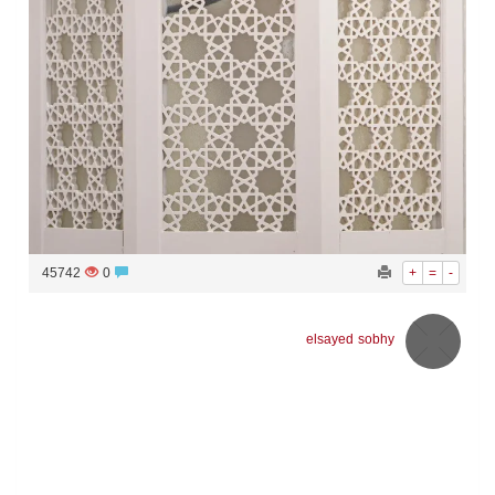
45742
0
+
=
-
elsayed sobhy