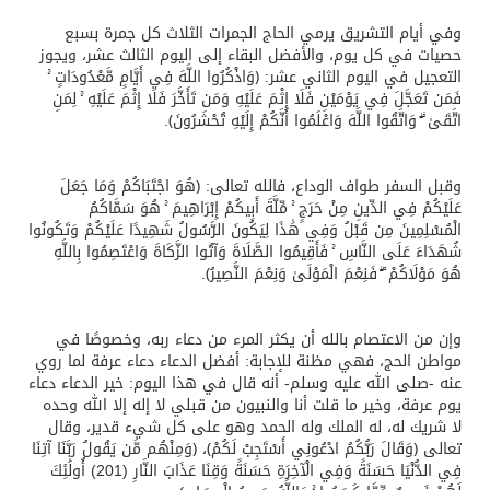
وفي أيام التشريق يرمي الحاج الجمرات الثلاث كل جمرة بسبع
حصيات في كل يوم، والأفضل البقاء إلى اليوم الثالث عشر، ويجوز
التعجيل في اليوم الثاني عشر: ﴿وَاذْكُرُوا اللَّهَ فِي أَيَّامٍ مَّعْدُودَاتٍ ۚ
فَمَن تَعَجَّلَ فِي يَوْمَيْنِ فَلَا إِثْمَ عَلَيْهِ وَمَن تَأَخَّرَ فَلَا إِثْمَ عَلَيْهِ ۚ لِمَنِ
اتَّقَىٰ ۗ وَاتَّقُوا اللَّهَ وَاعْلَمُوا أَنَّكُمْ إِلَيْهِ تُحْشَرُونَ﴾.
وقبل السفر طواف الوداع، فالله تعالى: ﴿هُوَ اجْتَبَاكُمْ وَمَا جَعَلَ
عَلَيْكُمْ فِي الدِّينِ مِنْ حَرَجٍ ۚ مِّلَّةَ أَبِيكُمْ إِبْرَاهِيمَ ۚ هُوَ سَمَّاكُمُ
الْمُسْلِمِينَ مِن قَبْلُ وَفِي هَٰذَا لِيَكُونَ الرَّسُولُ شَهِيدًا عَلَيْكُمْ وَتَكُونُوا
شُهَدَاءَ عَلَى النَّاسِ ۚ فَأَقِيمُوا الصَّلَاةَ وَآتُوا الزَّكَاةَ وَاعْتَصِمُوا بِاللَّهِ
هُوَ مَوْلَاكُمْ ۖ فَنِعْمَ الْمَوْلَىٰ وَنِعْمَ النَّصِيرُ﴾.
وإن من الاعتصام بالله أن يكثر المرء من دعاء ربه، وخصوصًا في
مواطن الحج، فهي مظنة للإجابة: أفضل الدعاء دعاء عرفة لما روي
عنه -صلى الله عليه وسلم- أنه قال في هذا اليوم: خير الدعاء دعاء
يوم عرفة، وخير ما قلت أنا والنبيون من قبلي لا إله إلا الله وحده
لا شريك له، له الملك وله الحمد وهو على كل شيء قدير، وقال
تعالى ﴿وَقَالَ رَبُّكُمُ ادْعُونِي أَسْتَجِبْ لَكُمْ﴾، ﴿وَمِنْهُم مَّن يَقُولُ رَبَّنَا آتِنَا
فِي الدُّنْيَا حَسَنَةً وَفِي الْآخِرَةِ حَسَنَةً وَقِنَا عَذَابَ النَّارِ (201) أُولَٰئِكَ