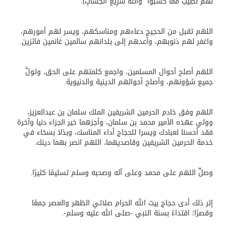
لَهُمْ نَصِيبٌ مِّمَّا كَسَبُوا ۚ وَاللَّهُ سَرِيعُ الْحِسَابِ﴾.
اللهم تقبل من الحجيج دعاءهم ومناسكهم، ويسر لهم أمورهم،
واغفر لهم ذنوبهم، وأعدهم إلى بلدانهم سالمين غانمين فائزين.
اللهم أصلح أحوال المسلمين، واجمع كلمتهم على الحق، وتولَّ
جميع شؤونهم، وأصلح أحوالهم الدينية والدنيوية.
اللهم وفق خادم الحرمين الشريفين الملك سلمان بن عبدالعزيز،
وولي عهده الأمير محمد بن سلمان، وأجزهما خير الجزاء دنيا وآخرة
فقد أحسنا لعبادك ويسرا للحجاج أداء المناسك، وبذلا بسخاء في
خدمة الحرمين الشريفين وقاصديهما، اللهم انصر بهما دينك.
وصلِّ اللهم على محمد وعلى آله وصحبه وسلم تسليمًا كثيرًا.
إثر ذلك أدى حجاج بيت الله الحرام صلاتي الظهر والعصر جمعًا
وقصرًا؛ اقتداءً بسنة النبي -صلى الله عليه وسلم-.