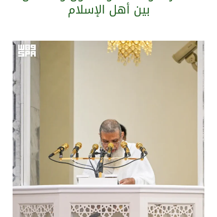
بين أهل الإسلام
سراة عبيدة ضمن المراكز الأفضل إعلاميا في أجاويد عسير والثاني في مسار الثقافة والتراث
وزارة الحج والعمرة تعلن بدء وصول ضيوف الرحمن إلى المملكة لأداء فريضة الحج
المملكة تؤكد أهمية استمرارية العمليات التشغيلية البحرية وضمان حماية إمدادات الطاقة وسلاسل الإمداد
المحكمة العليا غدٍ الخميس هو المكمل لشهر رمضان