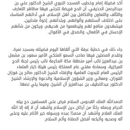
أكد فضيلة إمام وخطيب المسجد النبوي الشيخ الدكتور علي بن
عبدالرحمن الحذيفي، أن الحج فريضة تتجلى فيها مظاهر التعارف
والتآلف والتعاون والتكافل بين أهل الإسلام، في أدائهم المناسك
على اختلاف ألسنتهم وألوانهم، وبلدانهم، إخوةً متحابين،
فيشهدون منافع لهم وليطعموا من هديهم، ويكون من شأنهم
الإحسان في الأفعال، والصدق في الأقوال.
جاء ذلك في خطبة عرفة التي ألقاها اليوم فضيلته بمسجد نمرة،
وتقدم المصلين فيها صاحب السمو الملكي الأمير سعود بن مشعل
بن عبدالعزيز نائب أمير منطقة مكة المكرمة نائب رئيس لجنة الحج
المركزية، وسماحة مفتي عام المملكة رئيس هيئة كبار العلماء
الرئيس العام للبحوث العلمية والإفتاء الشيخ الدكتور صالح بن فوزان
الفوزان، ومعالي وزير الشؤون الإسلامية والدعوة والإرشاد الشيخ
الدكتور عبداللطيف بن عبدالعزيز آل الشيخ، وفيما يلي نصها:
الحمدالله الملك القدوس السلام فرض على المسلمين حج بيته
الحرام وجعله ركنًا من أركان دين الإسلام وأشهد أن لا إله إلا الله
الملك العلام وأشهد أن محمدًا عبده ورسوله خير الأنام عليه وعلى
آله وصحبه وأتباعه أفضل الصلاة وأتم السلام.