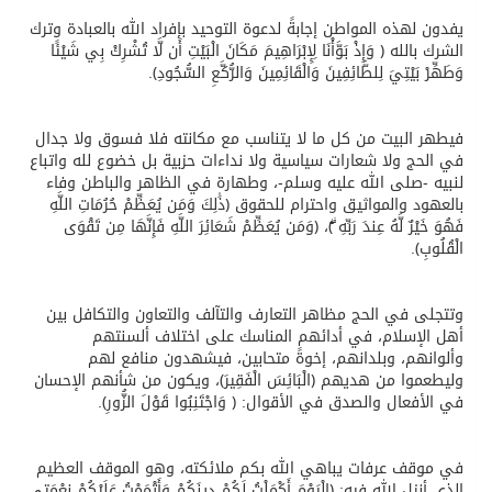
يفدون لهذه المواطن إجابةً لدعوة التوحيد بإفراد الله بالعبادة وترك
الشرك بالله ﴿ وَإِذْ بَوَّأْنَا لِإِبْرَاهِيمَ مَكَانَ الْبَيْتِ أَن لَّا تُشْرِكْ بِي شَيْئًا
وَطَهِّرْ بَيْتِيَ لِلطَّائِفِينَ وَالْقَائِمِينَ وَالرُّكَّعِ السُّجُودِ﴾.
فيطهر البيت من كل ما لا يتناسب مع مكانته فلا فسوق ولا جدال
في الحج ولا شعارات سياسية ولا نداءات حزبية بل خضوع لله واتباع
لنبيه -صلى الله عليه وسلم-، وطهارة في الظاهر والباطن وفاء
بالعهود والمواثيق واحترام للحقوق ﴿ذَٰلِكَ وَمَن يُعَظِّمْ حُرُمَاتِ اللَّهِ
فَهُوَ خَيْرٌ لَّهُ عِندَ رَبِّهِ ۗ﴾، ﴿وَمَن يُعَظِّمْ شَعَائِرَ اللَّهِ فَإِنَّهَا مِن تَقْوَى
الْقُلُوبِ﴾.
وتتجلى في الحج مظاهر التعارف والتآلف والتعاون والتكافل بين
أهل الإسلام، في أدائهم المناسك على اختلاف ألسنتهم
وألوانهم، وبلدانهم، إخوةً متحابين، فيشهدون منافع لهم
وليطعموا من هديهم ﴿الْبَائِسَ الْفَقِيرَ﴾، ويكون من شأنهم الإحسان
في الأفعال والصدق في الأقوال: ﴿ وَاجْتَنِبُوا قَوْلَ الزُّورِ﴾.
في موقف عرفات يباهي الله بكم ملائكته، وهو الموقف العظيم
الذي أنزل الله فيه: ﴿الْيَوْمَ أَكْمَلْتُ لَكُمْ دِينَكُمْ وَأَتْمَمْتُ عَلَيْكُمْ نِعْمَتِي