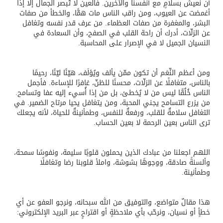
أن نعيش بسلامٍ مع أنفسنا والآخرين. فالعين لا تُبصر الجمال إلا إذا
أغمضت عن العيوب، ومن راقب الناس مات همًّا، والخطأ من صفات
البشر، والمغفرة من صفات العظماء. من عرف قدر نفسه وتغافل
عن الزلّات، أدرك أن راحة القلب في الصفح، وأن السعادة في
النسيان الجميل لا في الإصرار على المحاسبة.
ومن أعظم النِّعَم أن تكون ممّن يألف ويُؤلَف، هيّنًا ليّنًا، رحيمًا
بالناس، متغافلًا عن الزلّات، محسنًا للظنّ، غافرًا للإساءة. فأجمل
الناس خُلُقًا ليس من لا يُخطئ، بل من إذا أُسيء إليه عفا وتسامح.
من يزرع التسامح يجني المحبة، ومن يتغافل يحيا مرتاح الضمير. في
التغافل سلامةٌ للقلب، ورفعةٌ للنفس، وطمأنينةٌ للحياة، لأنه يجعلك
ترى الناس بعين الرحمة لا بعين الحساب.
اللهم اجعلنا من عبادك الذين يحملون قلوبًا سليمة، ونفوسًا سمحة،
وألسنةً صادقة، ووجوهًا بشوشة، واملأ قلوبنا رضا وتغافلًا
وطمأنينة.
هذا مقالٌ متواضع، والتوفيق من الله سبحانه، ونرجو العفو عن أي
خطأٍ أو نسيان، ونرحّب بأي ملاحظةٍ أو اقتراحٍ عبر البريد الإلكتروني: