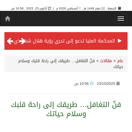
الجمعة , 22 صفر 1448 هـ ,
7 أغسطس 2026 م |
أكتوبر 23, 2025 , 10:58 ص
المحكمة العليا تدعو إلى تحري رؤية هلال شهر ذي الحجة مساء يوم الأحد الثلاثين من شهر ذي القعدة -حسب تقويم أم القرى- التاسع والعشرين حسب قرار المحكمة العليا
سمو *ولي العهد* يرأس جلسة *مجلس الوزراء* في جدة.
عام
>
مقالات
>
فنّ التغافل… طريقك إلى راحة قلبك وسلام
حياتك
الائتمان المصرفي في المملكة عند أعلى مستوياته بـ3.3 تريليونات ريال بنهاية فبراير 2026
23/10/2025
10:58 ص
الأهلي “سيد آسيا” ونخبتها.. “الراقي” يُتوج بلقب دوري أبطال آسيا للنخبة 2026
فنّ التغافل… طريقك إلى راحة قلبك
وسلام حياتك
إنفاذًا لتوجيهات خادم الحرمين الشريفين وسمو ولي العهد.. وصول التوأم الملتصق المغربي “سجى وضحى” إلى الرياض
سمو ولي العهد يرأس جلسة مجلس الوزراء في جدة