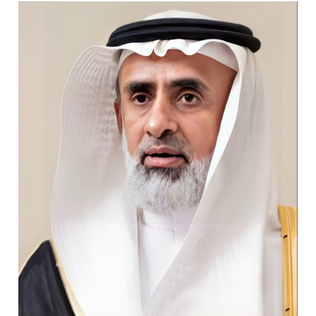
سراة عبيدة ضمن المراكز الأفضل إعلاميا في أجاويد عسير والثاني في مسار الثقافة والتراث
وزارة الحج والعمرة تعلن بدء وصول ضيوف الرحمن إلى المملكة لأداء فريضة الحج
المملكة تؤكد أهمية استمرارية العمليات التشغيلية البحرية وضمان حماية إمدادات الطاقة وسلاسل الإمداد
المحكمة العليا غدٍ الخميس هو المكمل لشهر رمضان