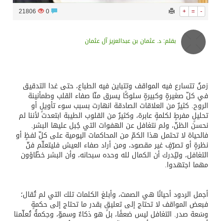
21806
0
+
=
-
بقلم: د. عثمان بن عبدالعزيز آل عثمان
زمنٌ تتسارع فيه المواقف وتتباين فيه الطباع، حتى غدا التدقيق
في كلّ صغيرةٍ وكبيرةٍ سلوكًا يسرق منّا صفاء القلب وطمأنينة
الروح. كثيرٌ من العلاقات الصادقة انهارت بسبب سوء تأويلٍ أو
تحليلٍ مفرطٍ لكلمةٍ عابرة، وكثيرٌ من القلوب الطيبة ابتعدت لأننا لم
نحسن الظنّ، ولم نتغافل عن الهفوات التي جُبل عليها البشر.
فالحياة لا تحتمل هذا الكمّ من المحاكمات اليومية على كلّ لفظٍ أو
نظرةٍ أو تصرّفٍ غير مقصود، ومن أراد صفاء العيش فليتعلّم فنّ
التغافل، وليُدرك أن الكمال لله وحده سبحانه، وأن البشر خطّاؤون
مهما اجتهدوا.
أجمل الردود أحيانًا هي الصمت، وأبلغ الكلمات تلك التي لم تُقال؛
فبعض المواقف لا تحتاج إلى تعليقٍ بقدر ما تحتاج إلى حكمةٍ
وسَعة صدر. التغافل ليس ضعفًا، بل هو ذكاءٌ وسموّ، وحِكمةٌ تُعلّمنا