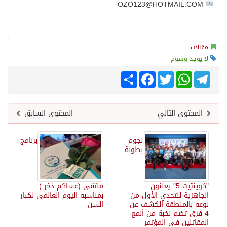
OZO123@HOTMAIL.COM
مقالات
لا يوجد وسوم
Telegram
WhatsApp
Twitter
انشر
Facebook
المحتوى التالي
المحتوى السابق
نجوم
برنامج
بطولة
"كوينتيت 5" يعلنون
ملتقى (عساكم ذخر )
الجاهزية للتحدي الأول من
بمناسبه اليوم العالمى لكبار
نوعه بالمنطقة الكشف عن
السن
4 فرق تضم نخبة من ألمع
المقاتلين في المؤتمر