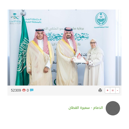
سراة عبيدة ضمن المراكز الأفضل إعلاميا في أجاويد عسير والثاني في مسار الثقافة والتراث
وزارة الحج والعمرة تعلن بدء وصول ضيوف الرحمن إلى المملكة لأداء فريضة الحج
المملكة تؤكد أهمية استمرارية العمليات التشغيلية البحرية وضمان حماية إمدادات الطاقة وسلاسل الإمداد
المحكمة العليا غدٍ الخميس هو المكمل لشهر رمضان
52309
0
+
=
-
الدمام - سميرة القطان