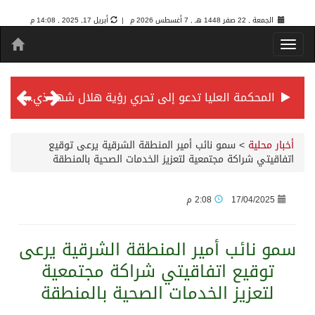
الجمعة , 22 صفر 1448 هـ ,
7 أغسطس 2026 م |
أبريل 17, 2025 , 14:08 م
المحكمة العليا تدعو إلى تحري رؤية هلال شهر ذي الحجة مساء يوم الأحد الثلاثين من شهر ذي القعدة -حسب تقويم أم القرى- التاسع والعشرين حسب قرار المحكمة العليا
سمو *ولي العهد* يرأس جلسة *مجلس الوزراء* في جدة.
أخبار محلية
>
سمو نائب أمير المنطقة الشرقية يرعى توقيع
اتفاقيتي شراكة مجتمعية لتعزيز الخدمات الصحية بالمنطقة
الائتمان المصرفي في المملكة عند أعلى مستوياته بـ3.3 تريليونات ريال بنهاية فبراير 2026
17/04/2025
2:08 م
الأهلي “سيد آسيا” ونخبتها.. “الراقي” يُتوج بلقب دوري أبطال آسيا للنخبة 2026
سمو نائب أمير المنطقة الشرقية يرعى
توقيع اتفاقيتي شراكة مجتمعية
إنفاذًا لتوجيهات خادم الحرمين الشريفين وسمو ولي العهد.. وصول التوأم الملتصق المغربي “سجى وضحى” إلى الرياض
لتعزيز الخدمات الصحية بالمنطقة
سمو ولي العهد يرأس جلسة مجلس الوزراء في جدة