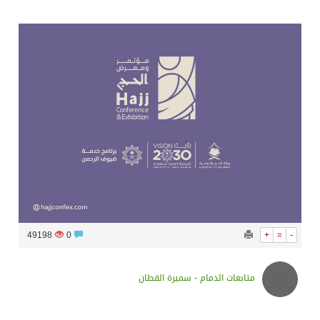
سراة عبيدة ضمن المراكز الأفضل إعلاميا في أجاويد عسير والثاني في مسار الثقافة والتراث
وزارة الحج والعمرة تعلن بدء وصول ضيوف الرحمن إلى المملكة لأداء فريضة الحج
المملكة تؤكد أهمية استمرارية العمليات التشغيلية البحرية وضمان حماية إمدادات الطاقة وسلاسل الإمداد
المحكمة العليا غدٍ الخميس هو المكمل لشهر رمضان
49198
0
+
=
-
متابعات الدمام - سميرة القطان