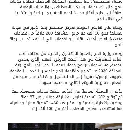
وخبراء متخصصون، كما ستُناقش التحديات المرتبطة بتطوير خدمات
الحج، مثل الاستدامة، والذكاء الاصطناعي، والتقنيات الرقمية،
إضافةً إلى طرح أفكار جديدة لدعم المشاريع الريادية والابتكارية
في قطاع الحج.
ويُقام على هامش المؤتمر معرض متخصص يعد الأكبر في مجاله
بمساحة تبلغ 50 ألف متر مربع، بمشاركة 280 عارضاً من قطاعات
متعددة، لعرض أحدث التقنيات والخدمات التي تهدف لتحسين رحلة
الحج.
ودعت وزارة الحج والعمرة المهتمين والخبراء من مختلف أنحاء
العالم للمشاركة في هذا الحدث الدولي المهم، الذي يسعى
لتحقيق مستهدفات برنامج خدمة ضيوف الرحمن أحد برامج رؤية
المملكة 2030 عبر تطوير منظومة الحج وتحسين الخدمات المقدمة
لضيوف الرحمن؛ مشيرة إلى أنه للتسجيل والاطلاع على مزيد من
المعلومات، زيارة الموقع التالي: hajjconfex.com.
يذكر أن النسخة السابقة من المؤتمر حققت نجاحات ملموسة، حيث
تم توقيع 202 اتفاقية تعاون، بمشاركة ممثلين من 87 دولة،
وحظيت بتغطية إعلامية واسعة بلغت 1430 تغطية محلية وعالمية،
كما استقطب المعرض المصاحب أكثر من 100 ألف زائر.