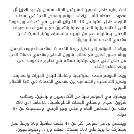
تحت رعاية خادم الحرمين الشريفين الملك سلمان بن عبد العزيز آل
سعود – حفظه الله -، ينعقد “مؤتمر ومعرض الحج” في نسخته
الرابعة، خلال الفترة من 13- 16 يناير المقبل، في “جدة سوبر دوم”؛
الذي تنظمه وزارة الحج والعمرة بالتعاون مع برنامج خدمة ضيوف
الرحمن؛ بمشاركة عددٍ من الوزراء والسفراء، وكبار الشركات من
مقدمي الخدمة محليًا ودوليًا.
ويهدف المؤتمر إلى تعزيز جودة الخدمات المقدمة لضيوف الرحمن،
وبناء جسور تعاون مع مكاتب شؤون الحجاج ومقدمي خدمات الحج؛
من خلال تبني حلول مبتكرة تسهم في تطوير منظومة الحج،
ورفع كفاءة الأداء.
ويُعد المؤتمر منصة استراتيجية وشاملة لتبادل الخبرات والمعارف،
وتعزيز التنافسية والشفافية بين مقدمي الخدمات في هذا القطاع
الحيوي.
ويشارك في المؤتمر نخبة من الأكاديميين والباحثين، ومكاتب
شؤون الحجاج، وممثلي البعثات الدبلوماسية، بالإضافة إلى 250
جهة من القطاعين العام والخاص وغير الربحي، وشخصيات من 87
دولة.
ويتضمن برنامج المؤتمر أكثر من 47 جلسة نقاشية و50 ورشة عمل
بمشاركة ما يزيد على 100 متحدث، منهم وزراء، ودبلوماسيون،