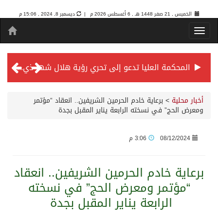
الخميس , 21 صفر 1448 هـ ,
6 أغسطس 2026 م |
ديسمبر 8, 2024 , 15:06 م
المحكمة العليا تدعو إلى تحري رؤية هلال شهر ذي الحجة مساء يوم الأحد الثلاثين من شهر ذي القعدة -حسب تقويم أم القرى- التاسع والعشرين حسب قرار المحكمة العليا
سمو *ولي العهد* يرأس جلسة *مجلس الوزراء* في جدة.
أخبار محلية
>
برعاية خادم الحرمين الشريفين.. انعقاد “مؤتمر
ومعرض الحج” في نسخته الرابعة يناير المقبل بجدة
الائتمان المصرفي في المملكة عند أعلى مستوياته بـ3.3 تريليونات ريال بنهاية فبراير 2026
08/12/2024
3:06 م
الأهلي “سيد آسيا” ونخبتها.. “الراقي” يُتوج بلقب دوري أبطال آسيا للنخبة 2026
برعاية خادم الحرمين الشريفين.. انعقاد
“مؤتمر ومعرض الحج” في نسخته
إنفاذًا لتوجيهات خادم الحرمين الشريفين وسمو ولي العهد.. وصول التوأم الملتصق المغربي “سجى وضحى” إلى الرياض
الرابعة يناير المقبل بجدة
سمو ولي العهد يرأس جلسة مجلس الوزراء في جدة