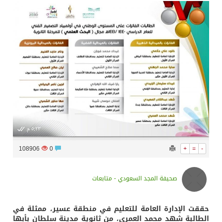
سراة عبيدة ضمن المراكز الأفضل إعلاميا في أجاويد عسير والثاني في مسار الثقافة والتراث
وزارة الحج والعمرة تعلن بدء وصول ضيوف الرحمن إلى المملكة لأداء فريضة الحج
المملكة تؤكد أهمية استمرارية العمليات التشغيلية البحرية وضمان حماية إمدادات الطاقة وسلاسل الإمداد
المحكمة العليا غدٍ الخميس هو المكمل لشهر رمضان
108906
0
+
=
-
صحيفة المجد السعودي - متابعات
حققت الإدارة العامة للتعليم في منطقة عسير، ممثلة في
الطالبة شهد محمد العمري، من ثانوية مدينة سلطان بأبها