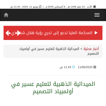
الأحد , 24 صفر 1448 هـ ,
9 أغسطس 2026 م |
يونيو 11, 2020 , 11:43 ص
المحكمة العليا تدعو إلى تحري رؤية هلال شهر ذي الحجة مساء يوم الأحد الثلاثين من شهر ذي القعدة -حسب تقويم أم القرى- التاسع والعشرين حسب قرار المحكمة العليا
سمو *ولي العهد* يرأس جلسة *مجلس الوزراء* في جدة.
أخبار محلية
>
الميدالية الذهبية لتعليم عسير في أولمبياد
التصميم
الائتمان المصرفي في المملكة عند أعلى مستوياته بـ3.3 تريليونات ريال بنهاية فبراير 2026
11/06/2020
11:43 ص
الأهلي “سيد آسيا” ونخبتها.. “الراقي” يُتوج بلقب دوري أبطال آسيا للنخبة 2026
الميدالية الذهبية لتعليم عسير في
أولمبياد التصميم
إنفاذًا لتوجيهات خادم الحرمين الشريفين وسمو ولي العهد.. وصول التوأم الملتصق المغربي “سجى وضحى” إلى الرياض
سمو ولي العهد يرأس جلسة مجلس الوزراء في جدة