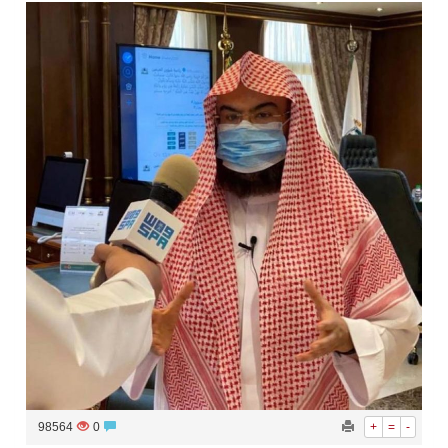
سراة عبيدة ضمن المراكز الأفضل إعلاميا في أجاويد عسير والثاني في مسار الثقافة والتراث
وزارة الحج والعمرة تعلن بدء وصول ضيوف الرحمن إلى المملكة لأداء فريضة الحج
المملكة تؤكد أهمية استمرارية العمليات التشغيلية البحرية وضمان حماية إمدادات الطاقة وسلاسل الإمداد
المحكمة العليا غدٍ الخميس هو المكمل لشهر رمضان
98564
0
+
=
-