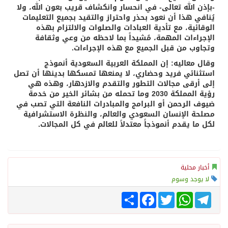
-بإذن الله تعالى- في انحسار وانكشاف قريب بعون الله، ولا
يُنافي هذا أن نعود بحذر واحتراز والتقيد بجميع التعليمات
الوقائية، مع تأدية العبادات والصلوات والالتزام بهذه
الإجراءات المهمة، مُشيداً بما لاحظه من وعي وثقافة
وتجاوب من قبل الجميع مع هذه الإجراءات.
وقال معاليه: إن المملكة العربية السعودية أنموذج
استثنائي فريد وحضاري، لا يمنعها تمسكها بدينها أن تصل
إلى أرقى مجالات التطور والتقدم والازدهار، وهذه هي
رؤية المملكة 2030 وما تحمله من بشائر الخير من خدمة
ضيوف الرحمن أو البرامج والمبادرات النافعة التي تصب في
مصلحة الإنسان السعودي والعالم، والنظرة الاستشرافية
لكل ما يقدم أنموذجاً معتدلاً للعالم في كل المجالات.
أخبار محلية
لا يوجد وسوم
Telegram
WhatsApp
Twitter
انشر
Facebook