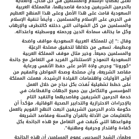
تُعنى بقضايا الإسلام والمسلمين في كل مكان، والعناية
بالحرمين الشريفين وخدمة قاصديهما، فالمملكة العربية
السعودية قامت على هذا الأصل وعلى هذا المنهج العظيم
في الحرص على الإسلام والمسلمين ، وأيضاً تنقية الإسلام
والمسلمين من كل الشوائب التي دخلته كالتطرف والإرهاب
وكل ما يخالف سماحة الدين ورحمته ووسطيته واعتداله.
​وقال :” إن للمملكة العربية السعودية مواقف واضحة
وعظيمة، تسعى من خلالها لتحقيق مصلحة الرعيّة
والمسلمين جميعاً، وخير مثال موقف المملكة العربية
السعودية النموذج الاستثنائي الفريد في التعامل مع جائحة
“كورونا” وحرص ولاة الأمر على حفظ الأنفس ورعاية
مقاصد الشريعة، وأن مصلحة وصحة المواطن والمقيم من
أولى الأوليات واهتمامات القيادة الرشيدة، فعملت المملكة
على خطط تشغيلية نُفذت بكل نجاح من خلال العمل
المؤسسي والتكامل بين جميع الجهات والقطاعات في
خدمة الحرمين الشريفين وقاصديهما والتقيد التام
بالإجراءات الاحترازية والتدابير الصحية الوقائية، مؤكداً أن
حكومة خادم الحرمين الشريفين اتبعت النهج القويم بالعمل
بالتعليمات من الأدلة بالقرآن والسنة ومقاصد الشريعة
وقواعدها التي طُبقت في التعامل مع هذه الجائحة بكل
كفاءة واقتدار وحرفية ومهنية”.
وطمأن الشيخ السديس عموم المسلمين أن هذه الجائحة