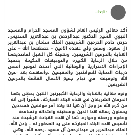
متابعات
أكد معالي الرئيس العام لشؤون المسجد الحرام والمسجد
النبوي الشيخ الدكتور عبدالرحمن بن عبدالعزيز السديس،
حرص خادم الحرمين الشريفين الملك سلمان بن عبدالعزيز
آل سعود، وسمو ولي عهده الأمين – حفظهما الله – على
العناية بالحرمين الشريفين، وتهيئة كل السُبل لقاصديهما
من خلال الرعاية الكبيرة والتوجيهات الحكيمة بتنفيذ
الإجراءات الاحترازية والوقائية التي اُتخذت لتوفير أقصى
درجات الحماية للمواطنين والمقيمين ،وأسهمت بعد -عون
الله وتوفيقه- في نجاح جميع الأعمال القائمة بالحرمين
الشريفين.
ونوه معاليه بالعناية والرعاية الكبيرتين اللتين يحظى بهما
الحرمان الشريفان في هذه البلاد المباركة، مُشيراً إلى أنه
من كرم الله عز وجل أن هيأ لنا ولاة أمر موفقين مُسددين
يحملون رسالة هذا الدين بوسطيته واعتداله وتسامحه
وعفوه ورحمته وحواره، كما أن هذه القيادة الرشيدة منذ
تأسيس هذه البلاد المباركة على يد المغفور له – بإذن الله-
الملك عبدالعزيز بن عبدالرحمن آل سعود -رحمه الله- وهي