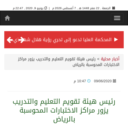
الجمعة , 22 صفر 1448 هـ ,
7 أغسطس 2026 م |
يونيو 9, 2020 , 22:47 م
المحكمة العليا تدعو إلى تحري رؤية هلال شهر ذي الحجة مساء يوم الأحد الثلاثين من شهر ذي القعدة -حسب تقويم أم القرى- التاسع والعشرين حسب قرار المحكمة العليا
سمو *ولي العهد* يرأس جلسة *مجلس الوزراء* في جدة.
أخبار محلية
>
‏رئيس هيئة تقويم التعليم والتدريب يزور مراكز
الاختبارات المحوسبة بالرياض
الائتمان المصرفي في المملكة عند أعلى مستوياته بـ3.3 تريليونات ريال بنهاية فبراير 2026
09/06/2020
10:47 م
الأهلي “سيد آسيا” ونخبتها.. “الراقي” يُتوج بلقب دوري أبطال آسيا للنخبة 2026
‏رئيس هيئة تقويم التعليم والتدريب
يزور مراكز الاختبارات المحوسبة
إنفاذًا لتوجيهات خادم الحرمين الشريفين وسمو ولي العهد.. وصول التوأم الملتصق المغربي “سجى وضحى” إلى الرياض
بالرياض
سمو ولي العهد يرأس جلسة مجلس الوزراء في جدة