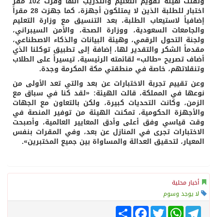
ولفتت هيئة تقويم التعليم والتدريب أنها وفرت 102 مقر
اختبار للطلبة الذين لا يمتلكون أجهزة، كما جهزت 28 مقراً
إضافياً لاستيعاب الطلبة، بعد التنسيق مع وزارة التعليم
والجامعات السعودية، ووزارة الصحة، والأمن السيبراني،
ولجنة التحول الرقمي، وهيئة البيانات والذكاء الاصطناعي،
مقدماً الشكر والتقدير لها، إضافة إلى تطبيق توكلنا الذي
أضاف تصريح «طالب» لقائمته الرئيسية، تيسيراً على الطلاب
وتنقلاتهم، خاصة في منطقتي مكة المكرمة وجدة.
وعن تقييم تجربة الاختبارات عن بعد والتي تعد الأولى من
نوعها في المملكة، قالت الهيئة: «لقد كنا في سباق مع
الزمن، وكانت التحديات كبيرة، ولكن بالتعاون مع الجهات
والأجهزة الحكومية، تمكنت الهيئة من توفير المنصة في
وقت قياسي وفق أعلى وأدق المعايير العالمية، وأصبحت
الاختبارات تجرى في المنازل عن بعد، وفي المقرات بنفس
المعيار، لتحقيق العدالة والمساواة بين جميع المختبرين».
أخبار محلية
لا يوجد وسوم
Telegram
WhatsApp
Twitter
انشر
Facebook