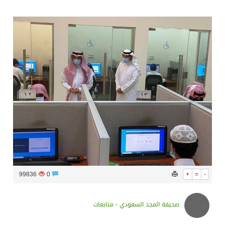
سراة عبيدة ضمن المراكز الأفضل إعلاميا في أجاويد عسير والثاني في مسار الثقافة والتراث
وزارة الحج والعمرة تعلن بدء وصول ضيوف الرحمن إلى المملكة لأداء فريضة الحج
المملكة تؤكد أهمية استمرارية العمليات التشغيلية البحرية وضمان حماية إمدادات الطاقة وسلاسل الإمداد
المحكمة العليا غدٍ الخميس هو المكمل لشهر رمضان
99836
0
+
=
-
صحيفة المجد السعودي - متابعات