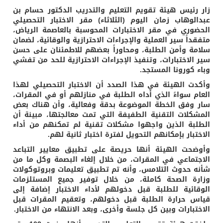
زار رئيس هيئة تقويم التعليم والتدريب الدكتور حسام بن
عبدالوهاب زمان اليوم (الثلاثاء) مقر الاختبار التحصيلي
الحضوري في مقر الاختبارات المحوسبة بالعاصمة الرياض،
متفقداً سير العملية والإجراءات الاحترازية والوقائية، لضمان
سلامة وأمن الطلبة، ومحاوراً بعضهم للاطمئنان على حسن
سير الاختبارات، وتنفيذ الإجراءات الاحترازية للحد من تفشي
وباء كورونا المستجد.
وأكدت الهيئة في هذا الصدد أن الاختبار التحصيلي لهذا
العام سواءً الذي أداه الطلبة في منازلهم أو في المقرات،
سار وفق الخطة الموضوعة بدقة وفعالية، وأن هناك بعض
المشكلات التقنية الطفيفة التي تمت معالجتها، مبينة أن
الطلبة الذين واجهوا مشكلات تقنية لم تمكنهم من أداء
الاختبار بإمكانهم التحويل لفترة اختبار ثانية لهم.
وأوضحت الهيئة أنها حريصة على تطبيق معايير التباعد
الاجتماعي في المقرات، من خلال إلغاء البصمة وكل ما من
شأنه حدوث التلامس، وأنه تم تطبيق تعليمات وبروتوكولات
وزارة الصحة كاملة، من خلال توفير جميع المستلزمات
الوقائية للطلبة قبل دخولهم لأداء الاختبار إضافة إلى
قياس حرارة الطلبة قبل دخولهم، وتعقيم المقرات قبل
الاختبارات وبين كل جلسة وأخرى، وبعد الانتهاء من الاختبار.