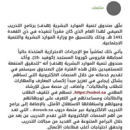
متابعات
علّق صندوق تنمية الموارد البشرية (هدف) برنامج التدريب
الصيفي لهذا العام الذي كان مقرراً تنفيذه في ذي القعدة
1441 هـ، وذلك بالتنسيق مع وزارة الموارد البشرية والتنمية
الاجتماعية.
يأتي ذلك تماشياً مع الإجراءات الاحترازية المتخذة حالياً
لمجابهة فايروس كورونا المستجد (كوفيد -19). وأكد
صندوق تنمية الموارد البشرية (هدف) أنه “لتحقيق المنفعة
للمستفيدين خلال هذه الفترة فإن الصندوق سيستمر في
تقديم خدماته من خلال المنصات الالكترونية التي تساهم
بشكل إيجابي في تعزيز مبدأ إكساب المعارف والمهارات
للطلاب والطالبات”. وأضاف، إن منصة سبل للإرشاد
المهني
https://subol.sa،
تسهم في تثقيف الطلاب
والطالبات ومساعدتهم في التعرف على توجهاتهم
وميولهم واستغلالها الاستغلال الأمثل، بالإضافة إلى برامج
التدريب الالكترونية عبر منصة دروب doroob.sa ، التي تعـد
من أهم المنصات الإلكترونية التي تقدم التدريب عن بعد من
خلال البرامج المتنوعة في العديد من مجالات التدريب
وتحقق احتياجات أغلب قطاعات الأعمال.