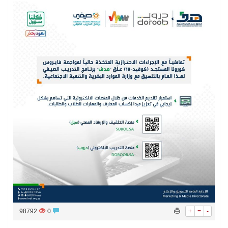
سراة عبيدة ضمن المراكز الأفضل إعلاميا في أجاويد عسير والثاني في مسار الثقافة والتراث
وزارة الحج والعمرة تعلن بدء وصول ضيوف الرحمن إلى المملكة لأداء فريضة الحج
المملكة تؤكد أهمية استمرارية العمليات التشغيلية البحرية وضمان حماية إمدادات الطاقة وسلاسل الإمداد
المحكمة العليا غدٍ الخميس هو المكمل لشهر رمضان
98792
0
+
=
-