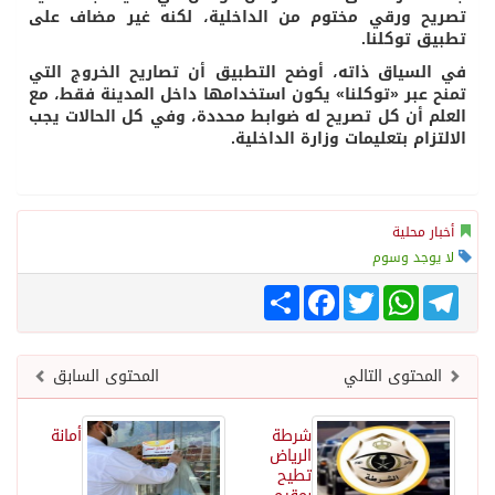
تصريح ورقي مختوم من الداخلية، لكنه غير مضاف على
تطبيق توكلنا.
في السياق ذاته، أوضح التطبيق أن تصاريح الخروج التي
تمنح عبر «توكلنا» يكون استخدامها داخل المدينة فقط، مع
العلم أن كل تصريح له ضوابط محددة، وفي كل الحالات يجب
الالتزام بتعليمات وزارة الداخلية.
أخبار محلية
لا يوجد وسوم
Telegram
WhatsApp
Twitter
انشر
Facebook
المحتوى التالي
المحتوى السابق
شرطة
أمانة
الرياض
تطيح