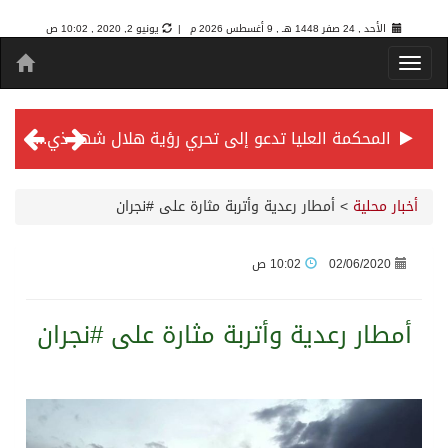
الأحد , 24 صفر 1448 هـ ,
9 أغسطس 2026 م |
يونيو 2, 2020 , 10:02 ص
المحكمة العليا تدعو إلى تحري رؤية هلال شهر ذي الحجة مساء يوم الأحد الثلاثين من شهر ذي القعدة -حسب تقويم أم القرى- التاسع والعشرين حسب قرار المحكمة العليا
سمو *ولي العهد* يرأس جلسة *مجلس الوزراء* في جدة.
أخبار محلية
>
أمطار رعدية وأتربة مثارة على #نجران
الائتمان المصرفي في المملكة عند أعلى مستوياته بـ3.3 تريليونات ريال بنهاية فبراير 2026
02/06/2020
10:02 ص
الأهلي “سيد آسيا” ونخبتها.. “الراقي” يُتوج بلقب دوري أبطال آسيا للنخبة 2026
أمطار رعدية وأتربة مثارة على #نجران
إنفاذًا لتوجيهات خادم الحرمين الشريفين وسمو ولي العهد.. وصول التوأم الملتصق المغربي “سجى وضحى” إلى الرياض
سمو ولي العهد يرأس جلسة مجلس الوزراء في جدة