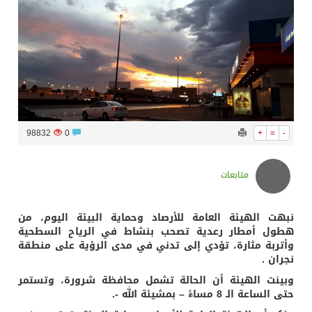
سراة عبيدة ضمن المراكز الأفضل إعلاميا في أجاويد عسير والثاني في مسار الثقافة والتراث
وزارة الحج والعمرة تعلن بدء وصول ضيوف الرحمن إلى المملكة لأداء فريضة الحج
المملكة تؤكد أهمية استمرارية العمليات التشغيلية البحرية وضمان حماية إمدادات الطاقة وسلاسل الإمداد
98832
0
+
=
-
المحكمة العليا غدٍ الخميس هو المكمل لشهر رمضان
متابعات
نبهت الهيئة العامة للأرصاد وحماية البيئة اليوم، من
هطول أمطار رعدية تصحب بنشاط في الرياح السطحية
وأتربة مثارة، تؤدي إلى تدني في مدى الرؤية على منطقة
نجران .
وبينت الهيئة أن الحالة تشمل محافظة شرورة، وتستمر
حتى الساعة الـ 8 مساءً – بمشيئة الله -.