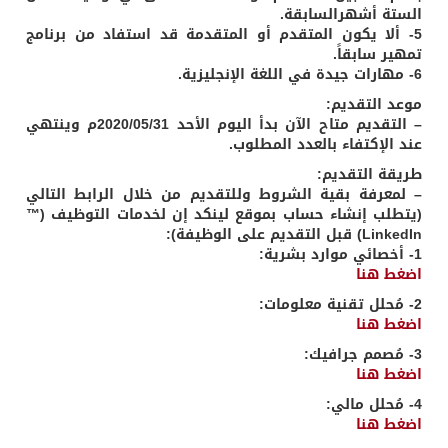
الستة أشهرالسابقة.
5- ألا يكون المتقدم أو المتقدمة قد استفاد من برنامج
تمهير سابقاً.
6- مهارات جيدة في اللغة الإنجليزية.
موعد التقديم:
– التقديم متاح الآن بدأ اليوم الأحد 2020/05/31م وينتهي
عند الإكتفاء بالعدد المطلوب.
طريقة التقديم:
– لمعرفة بقية الشروط وللتقديم من خلال الرابط التالي
(يتطلب إنشاء حساب بموقع لينكد إن لخدمات التوظيف (™
LinkedIn) قبل التقديم على الوظيفة):
1- أخصائي موارد بشرية:
اضغط هنا
2- مُحلل تقنية معلومات:
اضغط هنا
3- مُصمم جرافيك:
اضغط هنا
4- مُحلل مالي:
اضغط هنا