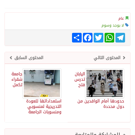
عام
لا يوجد وسوم
Telegram
WhatsApp
Twitter
انشر
Facebook
المحتوى التالي
المحتوى السابق
اليابان
‎جامعة
تدرس
شقراء
فتح
تكمل
حدودها أمام الوافدين من
استعداداتها للعودة
دول محددة
التدريجية لمنسوبي
ومنسوبات الجامعة