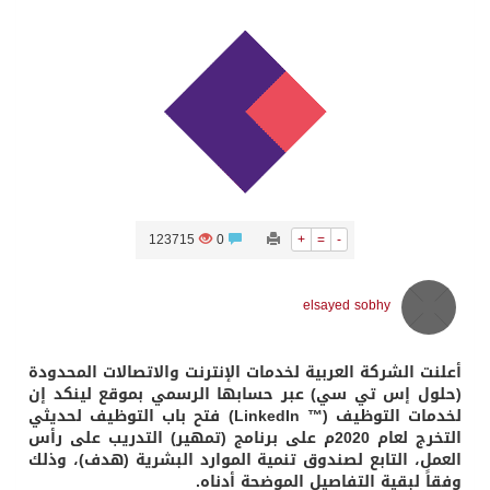
سراة عبيدة ضمن المراكز الأفضل إعلاميا في أجاويد عسير والثاني في مسار الثقافة والتراث
وزارة الحج والعمرة تعلن بدء وصول ضيوف الرحمن إلى المملكة لأداء فريضة الحج
المملكة تؤكد أهمية استمرارية العمليات التشغيلية البحرية وضمان حماية إمدادات الطاقة وسلاسل الإمداد
123715
0
+
=
-
المحكمة العليا غدٍ الخميس هو المكمل لشهر رمضان
elsayed sobhy
أعلنت الشركة العربية لخدمات الإنترنت والاتصالات المحدودة
(حلول إس تي سي) عبر حسابها الرسمي بموقع لينكد إن
لخدمات التوظيف (™ LinkedIn) فتح باب التوظيف لحديثي
التخرج لعام 2020م على برنامج (تمهير) التدريب على رأس
العمل، التابع لصندوق تنمية الموارد البشرية (هدف)، وذلك
وفقاً لبقية التفاصيل الموضحة أدناه.