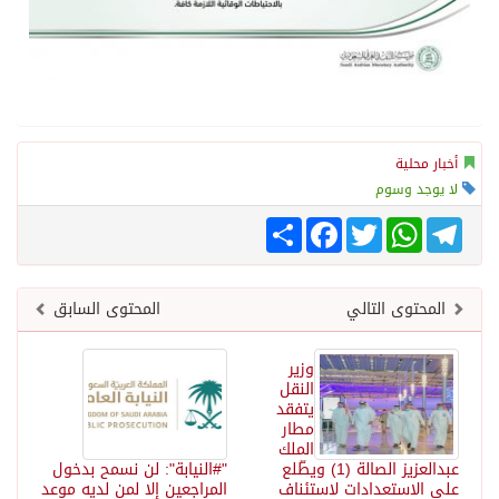
أخبار محلية
لا يوجد وسوم
Telegram
WhatsApp
Twitter
انشر
Facebook
المحتوى التالي
المحتوى السابق
وزير
النقل
يتفقد
مطار
الملك
عبدالعزيز الصالة (1) ويطّلع
"#النيابة": لن نسمح بدخول
على الاستعدادات لاستئناف
المراجعين إلا لمن لديه موعد