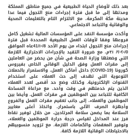
بعد ذلك لأوضاع الحياة الطبيعية في جميع مناطق المملكة
ومدتها إلى ما قبل فترة إجراءات منع التجول فيما عدا
مدينة مكة المكرمة، مع الالتزام التام بالتعليمات الصحية
والوقائية والتباعد الاجتماعي.
وأكدت مؤسسة النقد على المؤسسات المالية تشغيل كامل
فروعها وفقا لأوقات العمل الطبيعية المحددة قبل فترة
إجراءات منع التجول ابتداء من يوم الأحد 41/۱۰/8عاه الموافق
۲۰۲۰/0/ ۳۱م، مع ضرورة التقيد بالإجراءات الاحترازية اللازمة
التي وضعتها وزارة الصحة في شأن من يحضر من العاملين
إلى مقرات العمل وفق الدليل الوقائي الخاص بفيروس
كورونا (19-COVID) داخل أماكن العمل، والاستمرار بالحملات
التوعوية التي تهدف إلى حث العملاء على استخدام
القنوات الإلكترونية. وكذلك وضع حد أقصى لعدد العملاء
الذين يتم خدمتهم في وقت واحد، مع مراعاة المساحة
الكافية للتباعد بين الموظفين في مقرات العمل، وأيضا بين
الموظفين والعملاء، إلى جانب تعقيم مقرات العمل والفروع
وأجهزة الصرف الآلي باستمرار، واتخاذ أعلى معايير
السلامة بما يضمن سلامة المرتادين، من خلال توفير نقاط
فرز عند
المداخل لقياس درجة حرارة الموظفين والعملاء،
وتوفير المعقمات والكمامات اللازمة. مع تزويد منسوبيهم
بالاحتياطات الوقائية اللازمة كافة.