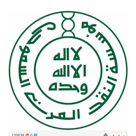
سراة عبيدة ضمن المراكز الأفضل إعلاميا في أجاويد عسير والثاني في مسار الثقافة والتراث
وزارة الحج والعمرة تعلن بدء وصول ضيوف الرحمن إلى المملكة لأداء فريضة الحج
المملكة تؤكد أهمية استمرارية العمليات التشغيلية البحرية وضمان حماية إمدادات الطاقة وسلاسل الإمداد
المحكمة العليا غدٍ الخميس هو المكمل لشهر رمضان
120638
0
+
=
-