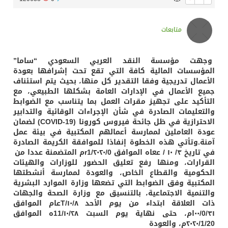
متابعات
وجهت مؤسسة النقد العربي السعودي “ساما”
المؤسسات المالية كافة التي تقع تحت إشرافها بعودة
الأعمال تدريجية وفقا التقدير كل منها، بحيث يتم استئناف
جميع الأعمال في الإدارات العامة بشكلها الطبيعي، مع
التأكيد على تجهيز مقرات العمل بما يتناسب مع الضوابط
والتعليمات الصادرة في شأن الإجراءات الوقائية والتدابير
الاحترازية في ظل جائحة فيروس كورونا (19-COVID) لضمان
عودة العاملين لممارسة أعمالهم المكتبية في بيئة عمل
آمنة.وتأتي هذه الخطوة إنفاذا للموافقة الكريمة الصادرة
في تاريخ ۳/ ۱۰ / ععاه الموافق r1/۲۰۲۰/0م المتضمنة عددا من
القرارات، ومنها رفع تعليق الحضور للوزارات والهيئات
الحكومية والقطاع الخاص، والعودة لممارسة أنشطتها
المكتبية وفق الضوابط التي تضعها وزارة الموارد البشرية
والتنمية الاجتماعية، بالتنسيق مع وزارة الصحة والجهات
ذات العلاقة ابتداء من يوم الأحد ۱۰/۸/Tعام الموافق
۰۰/0/۳۱ام، حتى نهاية يوم السبت 11/۱۰/۲۸ه الموافق
۲۰۲۰/1/20م، والعودة