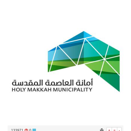
سراة عبيدة ضمن المراكز الأفضل إعلاميا في أجاويد عسير والثاني في مسار الثقافة والتراث
وزارة الحج والعمرة تعلن بدء وصول ضيوف الرحمن إلى المملكة لأداء فريضة الحج
المملكة تؤكد أهمية استمرارية العمليات التشغيلية البحرية وضمان حماية إمدادات الطاقة وسلاسل الإمداد
المحكمة العليا غدٍ الخميس هو المكمل لشهر رمضان
133971
0
+
=
-