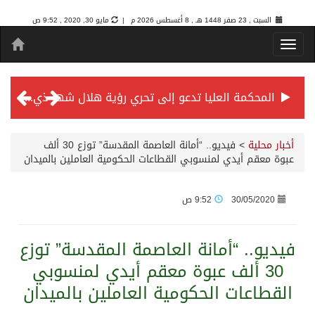
السبت , 23 صفر 1448 هـ ,
8 أغسطس 2026 م |
مايو 30, 2020 , 9:52 ص
المحكمة العليا تدعو إلى تحري رؤية هلال شهر ذي الحجة مساء يوم الأحد الثلاثين من شهر ذي القعدة -حسب تقويم أم القرى- التاسع والعشرين حسب قرار المحكمة العليا
سمو *ولي العهد* يرأس جلسة *مجلس الوزراء* في جدة.
أخبار محلية
>
فيديو.. “أمانة العاصمة المقدسة” توزع 30 ألف
عبوة معقم أيدي لمنسوبي القطاعات الحكومية العاملين بالميدان
الائتمان المصرفي في المملكة عند أعلى مستوياته بـ3.3 تريليونات ريال بنهاية فبراير 2026
30/05/2020
9:52 ص
الأهلي “سيد آسيا” ونخبتها.. “الراقي” يُتوج بلقب دوري أبطال آسيا للنخبة 2026
فيديو.. “أمانة العاصمة المقدسة” توزع
30 ألف عبوة معقم أيدي لمنسوبي
إنفاذًا لتوجيهات خادم الحرمين الشريفين وسمو ولي العهد.. وصول التوأم الملتصق المغربي “سجى وضحى” إلى الرياض
القطاعات الحكومية العاملين بالميدان
سمو ولي العهد يرأس جلسة مجلس الوزراء في جدة