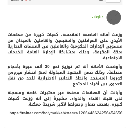
متابعات
وزعت أمانة العاصمة المقدسة، كميات كبيرة من معقمات
الأيدي على المواطنين والمقيمين والعاملين بالميدان من
منسوبي الإدارات الحكومية والعاملين في المنشآت التجارية
بمكة المكرمة، وذلك بمشاركة الإدارة العامة للخدمات
الاجتماعية.
وأوضحت الأمانة أنه تم توزيع نحو 30 ألف عبوة بأحجام
مختلفة، وذلك ضمن الجهود المبذولة لمنع انتشار فيروس
كورونا المستجد واتخاذ التدابير الاحترازية للحد من نقل
العدوى بين أفراد المجتمع.
وأبانت أن المعقمات مصنعة عبر مختبرات خاصة ومسجلة
لدى هيئة الغذاء والدواء، مشيرةً إلى أنه وُزعت كميات
كبيرة، بهدف ضمان وصولها لأكبر شريحة ممكنة.
https://twitter.com/holymakkah/status/1266448624256454656