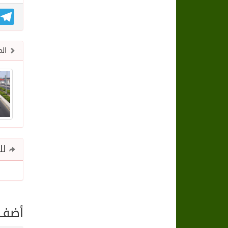
gram
الم
للم
أضف ت