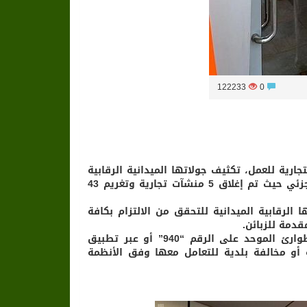
122233
0
جارية للعمل، تكثيف جولاتها الميدانية الرقابية
على المراكز التجارية والمنشآت الغذائية، خلال فترة رفع منع التجول الجزئي حيث تم إغلاق 5 منشآت تجارية وتغريم 43
الرقابية الميدانية للتحقق من الالتزام بكافة
قدمة للزبائن.
وأهابت أمانة المنطقة بعموم المواطنين والمقيمين الاتصال بمركز الطوارئ الموحد على الرقم “940” أو عبر تطبيق
حظة أو مخالفة بلدية للتعامل معها وفق الأنظمة