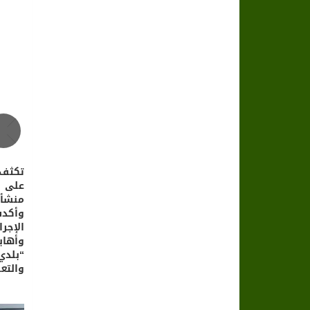
تكثف أ
منشأة
وأكدت
الإجر
والتعل