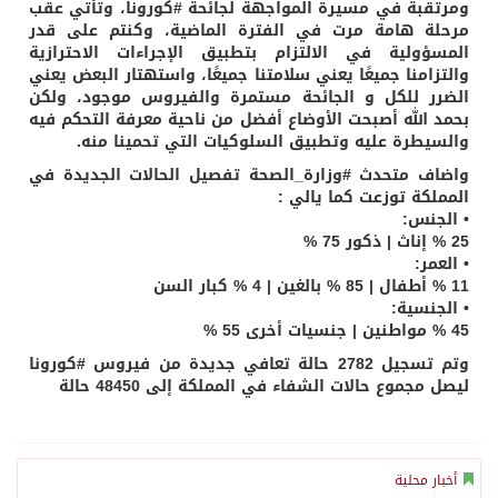
ومرتقبة في مسيرة المواجهة لجائحة #كورونا، وتأتي عقب
مرحلة هامة مرت في الفترة الماضية، وكنتم على قدر
المسؤولية في الالتزام بتطبيق الإجراءات الاحترازية
والتزامنا جميعًا يعني سلامتنا جميعًا، واستهتار البعض يعني
الضرر للكل و الجائحة مستمرة والفيروس موجود، ولكن
بحمد الله أصبحت الأوضاع أفضل من ناحية معرفة التحكم فيه
والسيطرة عليه وتطبيق السلوكيات التي تحمينا منه.
واضاف ‏متحدث ⁧‫#وزارة_الصحة‬⁩ تفصيل الحالات الجديدة في
المملكة توزعت كما يالي :
‏• الجنس:
‏• العمر:
‏• الجنسية:
وتم
تسجيل 2782 حالة تعافي جديدة من فيروس
#كورونا
ليصل مجموع حالات الشفاء في المملكة إلى 48450 حالة
أخبار محلية