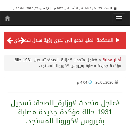
السبت , 23 صفر 1448 هـ ,
8 أغسطس 2026 م |
مايو 26, 2020 , 16:04 م
المحكمة العليا تدعو إلى تحري رؤية هلال شهر ذي الحجة مساء يوم الأحد الثلاثين من شهر ذي القعدة -حسب تقويم أم القرى- التاسع والعشرين حسب قرار المحكمة العليا
سمو *ولي العهد* يرأس جلسة *مجلس الوزراء* في جدة.
أخبار محلية
>
‏⁧‫#عاجل‬⁩ ‏متحدث ⁧‫#وزارة_الصحة‬⁩: تسجيل 1931 حالة
مؤكدة جديدة مصابة بفيروس ⁧‫#كورونا‬⁩ المستجد،
الائتمان المصرفي في المملكة عند أعلى مستوياته بـ3.3 تريليونات ريال بنهاية فبراير 2026
26/05/2020
4:04 م
الأهلي “سيد آسيا” ونخبتها.. “الراقي” يُتوج بلقب دوري أبطال آسيا للنخبة 2026
‏⁧‫#عاجل‬⁩ ‏متحدث ⁧‫#وزارة_الصحة‬⁩: تسجيل
1931 حالة مؤكدة جديدة مصابة
إنفاذًا لتوجيهات خادم الحرمين الشريفين وسمو ولي العهد.. وصول التوأم الملتصق المغربي “سجى وضحى” إلى الرياض
بفيروس ⁧‫#كورونا‬⁩ المستجد،
سمو ولي العهد يرأس جلسة مجلس الوزراء في جدة