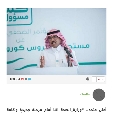
سراة عبيدة ضمن المراكز الأفضل إعلاميا في أجاويد عسير والثاني في مسار الثقافة والتراث
وزارة الحج والعمرة تعلن بدء وصول ضيوف الرحمن إلى المملكة لأداء فريضة الحج
المملكة تؤكد أهمية استمرارية العمليات التشغيلية البحرية وضمان حماية إمدادات الطاقة وسلاسل الإمداد
المحكمة العليا غدٍ الخميس هو المكمل لشهر رمضان
108534
0
+
=
-
متابعات
أعلن متحدث #وزارة_الصحة اننا أمام مرحلة جديدة وهامة