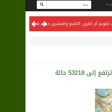
ات
المحكمة العليا تدعو إلى تحري رؤية هلال شهر ذي الحجة مساء يوم الأحد الثلاثين من شهر ذي القعدة -حسب تقويم أم القرى- التاسع والعشرين حسب قرار المحكمة العليا
 53218 حالة
لى الرياض