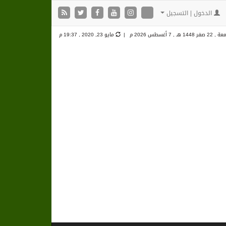
الدخول | التسجيل
22 صفر 1448 هـ ,
7 أغسطس 2026 م |
مايو 23, 2020 , 19:37 م