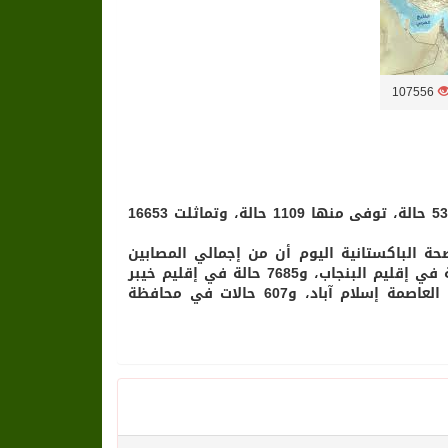
107556
ارتفعت حصيلة الإصابات بفيروس كورونا المستجد في باكستان إلى 53218 حالة، توفى منها 1109 حالة، وتماثلت 16653
ة الباكستانية اليوم أن من إجمالي المصابين
بالفيروس في باكستان توجد 21645 حالة في إقليم السند، و18455 حالة في إقليم البنجاب، و7685 حالة في إقليم خيبر
بختونخواه، و3198 حالة في إقليم بلوشستان، و1457 حالة في منطقة العاصمة إسلام آباد، و607 حالات في محافظة