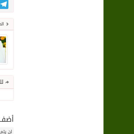
gram
الم
للم
أضف ت
لن يتم 