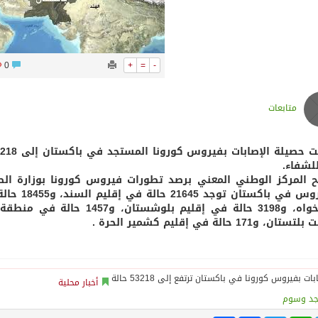
 أجاويد عسير والثاني في مسار الثقافة والتراث
لرحمن إلى المملكة لأداء فريضة الحج
0
+
=
-
لتشغيلية البحرية وضمان حماية إمدادات الطاقة وسلاسل الإمداد
متابعات
هر رمضان
للشفاء.
 المركز الوطني المعني برصد تطورات فيروس كورونا بوزارة الصح
، و171 حالة في إقليم كشمير الحرة .
أخبار محلية
جد وسوم