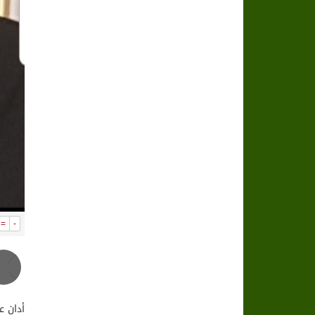
=
-
أدان ع