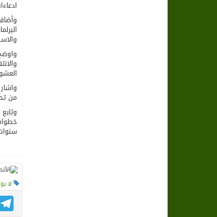
ادعاء
وأضاف 
البرلم
والاسب
واوضح 
والانت
العشوا
واشار 
من تص
وتابع 
خطوات 
سنوات 
لا يو
gram