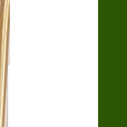
سراة عبيدة ضمن المراكز الأفضل إعلاميا في
وزارة الحج والعمرة تعلن بدء وصول ضيوف ا
المملكة تؤكد أهمية استمرارية العمليات ا
المحكمة العليا غدٍ الخميس هو المكمل لش