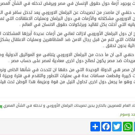
ات بوجود ازمة حول حقوق الإنسان في مصر ويرفض تدخله في الشأن المصر
حنفي ان ماصدر من تصريحات عن البرلمان الاوروبي يعد تدخل سافر في ال
ان الاوروبي مشكلاته والأزمات في دول البرلمان وعمليات الاعتقالات التي ت
انيه التي أخلت بكل تقاليد وبرتكولات حقوق الانسان في العالم .
ان دول البرلمان الأوروبي لازالت تعاني من أزمات عديدة أبرزها المشكلات ا
هاكات التي تتم من قبل رجال الامن ضد المتظاهرين وعمليات الاعتقال بشكل
ئية بدون تحقق .
حنفي الى ان ما حدث من البرلمان الاوروبي يتنافى مع المواثيق الدولية وم
ريحات ضد مصر يكون لصالح دول اخرى معادية لمصر على حساب مصر .
ان مصر هي الدولة الوحيدة التي من حقها ان تتحدث في شأنها الخاص ون
كبيرة وقطعت مسافات عدة في عمليات التطور والتقدم في فترة وجيزة لم 
وهو ما يجعل دول اخرى تحاول النيل من قوة وعزيمة هذا الوطن تحت قيادت
جد وسوم
Tele
WhatsApp
Twitter
انشر
Facebook