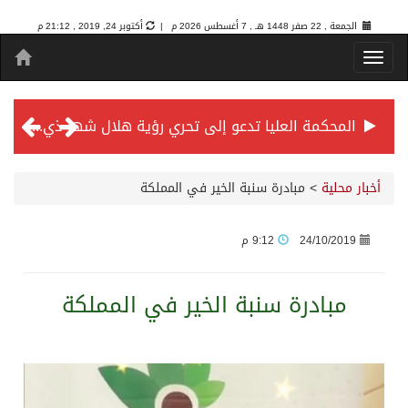
الجمعة , 22 صفر 1448 هـ ,
7 أغسطس 2026 م |
أكتوبر 24, 2019 , 21:12 م
المحكمة العليا تدعو إلى تحري رؤية هلال شهر ذي الحجة مساء يوم الأحد الثلاثين من شهر ذي القعدة -حسب تقويم أم القرى- التاسع والعشرين حسب قرار المحكمة العليا
سمو *ولي العهد* يرأس جلسة *مجلس الوزراء* في جدة.
أخبار محلية
>
مبادرة سنبة الخير في المملكة
الائتمان المصرفي في المملكة عند أعلى مستوياته بـ3.3 تريليونات ريال بنهاية فبراير 2026
24/10/2019
9:12 م
الأهلي “سيد آسيا” ونخبتها.. “الراقي” يُتوج بلقب دوري أبطال آسيا للنخبة 2026
مبادرة سنبة الخير في المملكة
إنفاذًا لتوجيهات خادم الحرمين الشريفين وسمو ولي العهد.. وصول التوأم الملتصق المغربي “سجى وضحى” إلى الرياض
سمو ولي العهد يرأس جلسة مجلس الوزراء في جدة