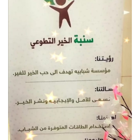
سراة عبيدة ضمن المراكز الأفضل إعلاميا في أجاويد عسير والثاني في مسار الثقافة والتراث
وزارة الحج والعمرة تعلن بدء وصول ضيوف الرحمن إلى المملكة لأداء فريضة الحج
المملكة تؤكد أهمية استمرارية العمليات التشغيلية البحرية وضمان حماية إمدادات الطاقة وسلاسل الإمداد
المحكمة العليا غدٍ الخميس هو المكمل لشهر رمضان