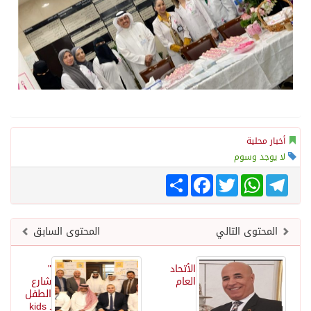
أخبار محلية
لا يوجد وسوم
Telegram
WhatsApp
Twitter
انشر
Facebook
المحتوى التالي
المحتوى السابق
الأتحاد
"
العام
شارع
الطفل
ـ kids