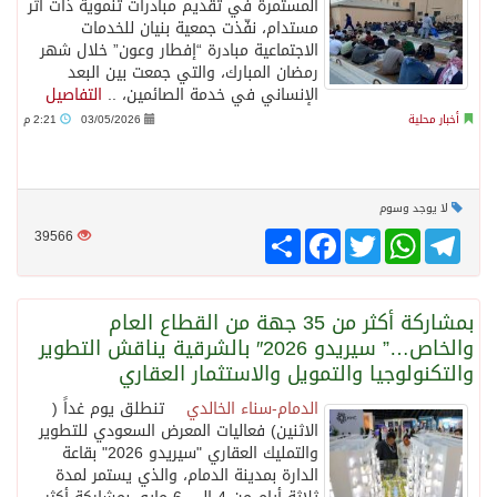
المستمرة في تقديم مبادرات تنموية ذات أثر
مستدام، نفّذت جمعية بنيان للخدمات
الاجتماعية مبادرة “إفطار وعون” خلال شهر
رمضان المبارك، والتي جمعت بين البعد
الإنساني في خدمة الصائمين، ..
التفاصيل
أخبار محلية
03/05/2026
2:21 م
لا يوجد وسوم
Telegram
WhatsApp
Twitter
انشر
Facebook
39566
بمشاركة أكثر من 35 جهة من القطاع العام
والخاص…” سيريدو 2026″ بالشرقية يناقش التطوير
والتكنولوجيا والتمويل والاستثمار العقاري
الدمام-سناء الخالدي
تنطلق يوم غداً (
الاثنين) فعاليات المعرض السعودي للتطوير
والتمليك العقاري "سيريدو 2026" بقاعة
الدارة بمدينة الدمام، والذي يستمر لمدة