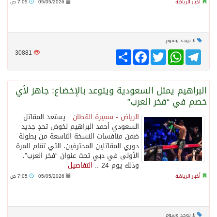
أخبار الرياضة
05/05/2026
7:05 ص
لا يوجد وسوم
Telegram
WhatsApp
Twitter
انشر
Facebook
30881
البراهيم يمثل السعودية ويتوعد بالإخضاع: جاهز لأي
خصم في “فخر العرب”
الرياض - سميرة القطان
يستعد المقاتل
السعودي أحمد البراهيم لخوض تحدٍ جديد
ضمن منافسات النسخة التاسعة من بطولة
دوري المقاتلين المحترفين، التي تقام للمرة
الأولى في دبي تحت عنوان “فخر العرب”،
وذلك يوم 24 ..
التفاصيل
أخبار الرياضة
05/05/2026
7:05 ص
لا يوجد وسوم