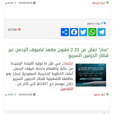
أخبار الرياضة
03/05/2026
6:05 م
لا يوجد وسوم
Telegram
WhatsApp
Twitter
انشر
Facebook
35706
“سار” تعلن عن 2.21 مليون مقعد لضيوف الرحمن عبر
قطار الحرمين السريع
متابعات
في ظل ما توليه القيادة الرشيدة
من عناية واهتمام بخدمة ضيوف الرحمن،
أعلنت الخطوط الحديدية السعودية (سار) رفع
طاقتها التشغيلية لقطار الحرمين السريع
خلال موسم حج 1447هـ إلى أكثر من ..
التفاصيل
أخبار محلية
03/05/2026
4:00 م