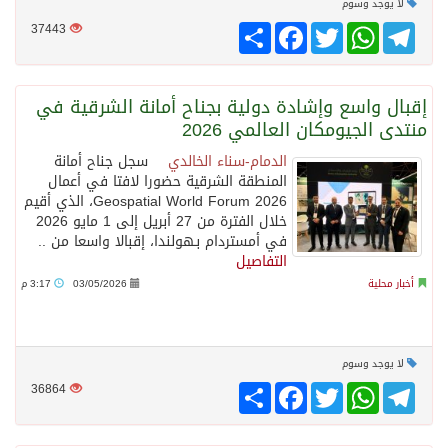
لا يوجد وسوم
Telegram
WhatsApp
Twitter
انشر
Facebook
37443
إقبال واسع وإشادة دولية بجناح أمانة الشرقية في
منتدى الجيومكان العالمي 2026
الدمام-سناء الخالدي
سجل جناح أمانة
المنطقة الشرقية حضورا لافتا في أعمال
Geospatial World Forum 2026، الذي أقيم
خلال الفترة من 27 أبريل إلى 1 مايو 2026
في أمستردام بـهولندا، إقبالا واسعا من ..
التفاصيل
أخبار محلية
03/05/2026
3:17 م
لا يوجد وسوم
Telegram
WhatsApp
Twitter
انشر
Facebook
36864