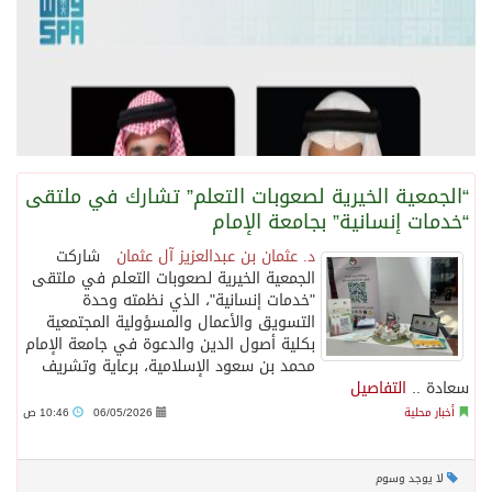
سراة عبيدة ضمن المراكز الأفضل إعلاميا في أجاويد عسير والثاني في مسار الثقافة والتراث
صدور مرسوم ملكي بالموافقة على
نظام التعليم العام
وزارة الحج والعمرة تعلن بدء وصول ضيوف الرحمن إلى المملكة لأداء فريضة الحج
المملكة تؤكد أهمية استمرارية العمليات التشغيلية البحرية وضمان حماية إمدادات الطاقة وسلاسل الإمداد
“الجمعية الخيرية لصعوبات التعلم” تشارك في ملتقى
“خدمات إنسانية” بجامعة الإمام
المحكمة العليا غدٍ الخميس هو المكمل لشهر رمضان
د. عثمان بن عبدالعزيز آل عثمان
شاركت
الجمعية الخيرية لصعوبات التعلم في ملتقى
"خدمات إنسانية"، الذي نظمته وحدة
التسويق والأعمال والمسؤولية المجتمعية
بكلية أصول الدين والدعوة في جامعة الإمام
محمد بن سعود الإسلامية، برعاية وتشريف
سعادة ..
التفاصيل
أخبار محلية
06/05/2026
10:46 ص
لا يوجد وسوم