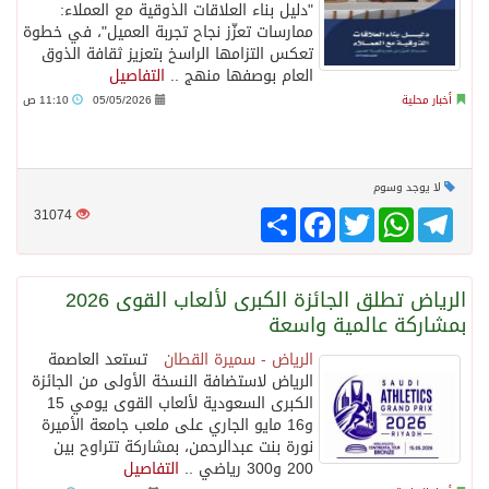
"دليل بناء العلاقات الذوقية مع العملاء:
ممارسات تعزّز نجاح تجربة العميل"، في خطوة
تعكس التزامها الراسخ بتعزيز ثقافة الذوق
العام بوصفها منهج ..
التفاصيل
أخبار محلية
05/05/2026
11:10 ص
لا يوجد وسوم
Telegram
WhatsApp
Twitter
انشر
Facebook
31074
الرياض تطلق الجائزة الكبرى لألعاب القوى 2026
بمشاركة عالمية واسعة
الرياض - سميرة القطان
تستعد العاصمة
الرياض لاستضافة النسخة الأولى من الجائزة
الكبرى السعودية لألعاب القوى يومي 15
و16 مايو الجاري على ملعب جامعة الأميرة
نورة بنت عبدالرحمن، بمشاركة تتراوح بين
200 و300 رياضي ..
التفاصيل