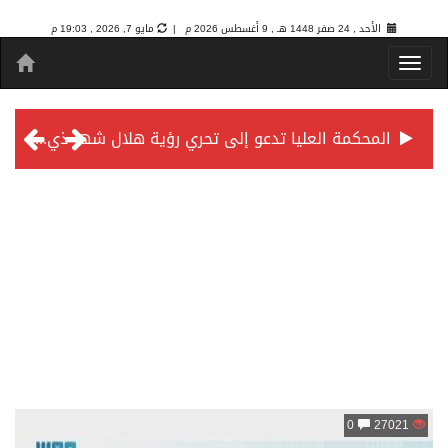
الأحد , 24 صفر 1448 هـ ,
9 أغسطس 2026 م |
مايو 7, 2026 , 19:03 م
المحكمة العليا تدعو إلى تحري رؤية هلال شهر ذي الحجة مساء يوم الأحد الثلاثين من شهر ذي القعدة -حسب تقويم أم القرى- التاسع والعشرين حسب قرار المحكمة العليا
سمو *ولي العهد* يرأس جلسة *مجلس الوزراء* في جدة.
0
27021
الائتمان المصرفي في المملكة عند أعلى مستوياته بـ3.3 تريليونات ريال بنهاية فبراير 2026
الأهلي “سيد آسيا” ونخبتها.. “الراقي” يُتوج بلقب دوري أبطال آسيا للنخبة 2026
إنفاذًا لتوجيهات خادم الحرمين الشريفين وسمو ولي العهد.. وصول التوأم الملتصق المغربي “سجى وضحى” إلى الرياض
سمو ولي العهد يرأس جلسة مجلس الوزراء في جدة