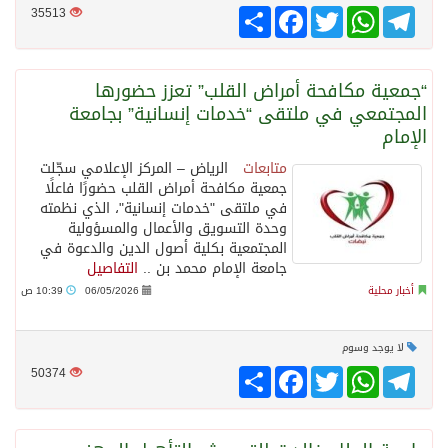
Telegram
WhatsApp
Twitter
انشر
Facebook
35513
“جمعية مكافحة أمراض القلب” تعزز حضورها
المجتمعي في ملتقى “خدمات إنسانية” بجامعة
الإمام
متابعات
الرياض – المركز الإعلامي سجّلت
جمعية مكافحة أمراض القلب حضورًا فاعلًا
في ملتقى "خدمات إنسانية"، الذي نظمته
وحدة التسويق والأعمال والمسؤولية
المجتمعية بكلية أصول الدين والدعوة في
جامعة الإمام محمد بن ..
التفاصيل
أخبار محلية
06/05/2026
10:39 ص
لا يوجد وسوم
Telegram
WhatsApp
Twitter
انشر
Facebook
50374