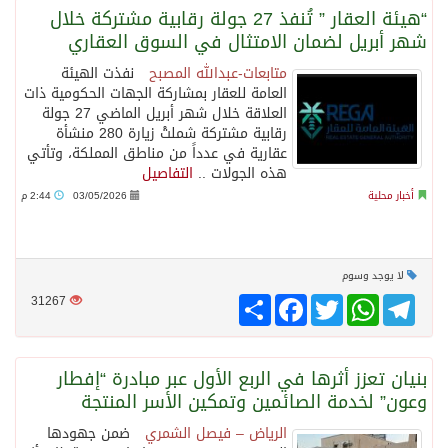
“هيئة العقار ” تُنفذ 27 جولة رقابية مشتركة خلال
شهر أبريل لضمان الامتثال في السوق العقاري
متابعات-عبدالله المصبح
نفذت الهيئة
العامة للعقار بمشاركة الجهات الحكومية ذات
العلاقة خلال شهر أبريل الماضي 27 جولة
رقابية مشتركة شملتْ زيارة 280 منشأة
عقارية في عدداً من مناطق المملكة، وتأتي
هذه الجولات ..
التفاصيل
أخبار محلية
03/05/2026
2:44 م
لا يوجد وسوم
Telegram
WhatsApp
Twitter
انشر
Facebook
31267
بنيان تعزز أثرها في الربع الأول عبر مبادرة “إفطار
وعون” لخدمة الصائمين وتمكين الأسر المنتجة
الرياض – فيصل الشمري
ضمن جهودها