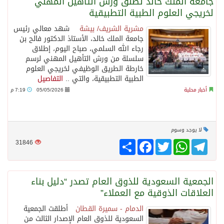
جامعة الملك خالد تطلق ورش التأهيل المهني
لخريجي العلوم الطبية التطبيقية
مشرية الشريف/ بيشة
شهد معالي رئيس
جامعة الملك خالد، الأستاذ الدكتور فالح بن
رجاء الله السلمي، صباح اليوم، إطلاق
سلسلة من ورش التأهيل المهني لرسم
خارطة الطريق الوظيفي لخريجي العلوم
الطبية التطبيقية، والتي ..
التفاصيل
أخبار محلية
05/05/2026
7:19 م
لا يوجد وسوم
Telegram
WhatsApp
Twitter
انشر
Facebook
31846
الجمعية السعودية للذوق العام تصدر “دليل بناء
العلاقات الذوقية مع العملاء”
الدمام - سميرة القطان
أطلقت الجمعية
السعودية للذوق العام الإصدار الثالث من