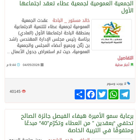
الجمعية العمومية لجمعية عطاء تعقد اجتماعها
الأول
خالد مستور _ الباحة
عقدت الجمعية
العمومية لجمعية عطاء للتنمية الاجتماعية
بمنطقة الباحة اجتماعها الأول (العادي)
برئاسة رئيس مجلس الإدارة المهندس راشد
بن زنّان وجميع أعضاء المجلس والجمعية
العمومية، حيث تم استعراض جدول الأعمال ..
التفاصيل
أخبار محلية
04/05/2026
9:44 م
لا يوجد وسوم
Telegram
WhatsApp
Twitter
انشر
Facebook
40145
برعاية سمو الأميرة هيفاء الفيصل جائزة الصالح
تحتفي “بعقدين ” من العطاء وتكرّم”40″ مبدعًا
ومتفوقًا في التربية الخاصة