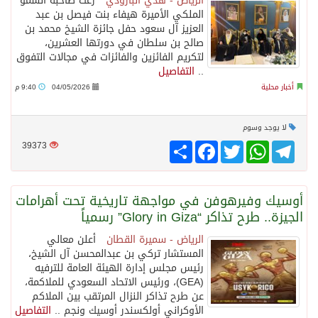
الرياض - هدي البارودي
رعت صاحبة السمو
الملكي الأميرة هيفاء بنت فيصل بن عبد
العزيز آل سعود حفل جائزة الشيخ محمد بن
صالح بن سلطان في دورتها العشرين،
لتكريم الفائزين والفائزات في مجالات التفوق
..
التفاصيل
أخبار محلية
04/05/2026
9:40 م
لا يوجد وسوم
Telegram
WhatsApp
Twitter
انشر
Facebook
39373
أوسيك وفيرهوفن في مواجهة تاريخية تحت أهرامات
الجيزة.. طرح تذاكر “Glory in Giza” رسمياً
الرياض - سميرة القطان
أعلن معالي
المستشار تركي بن عبدالمحسن آل الشيخ،
رئيس مجلس إدارة الهيئة العامة للترفيه
(GEA)، ورئيس الاتحاد السعودي للملاكمة،
عن طرح تذاكر النزال المرتقب بين الملاكم
الأوكراني أولكسندر أوسيك ونجم ..
التفاصيل