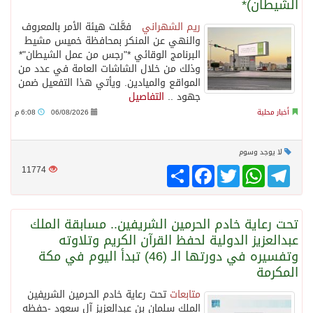
الشيطان)*
ريم الشهراني
فعَّلت هيئة الأمر بالمعروف
والنهي عن المنكر بمحافظة خميس مشيط
البرنامج الوقائي *"رجس من عمل الشيطان"*
وذلك من خلال الشاشات العامة في عدد من
المواقع والميادين. ويأتي هذا التفعيل ضمن
جهود ..
التفاصيل
أخبار محلية
06/08/2026
6:08 م
لا يوجد وسوم
Telegram
WhatsApp
Twitter
انشر
Facebook
11774
تحت رعاية خادم الحرمين الشريفين.. مسابقة الملك
عبدالعزيز الدولية لحفظ القرآن الكريم وتلاوته
وتفسيره في دورتها الـ (46) تبدأ اليوم في مكة
المكرمة
متابعات
تحت رعاية خادم الحرمين الشريفين
الملك سلمان بن عبدالعزيز آل سعود -حفظه