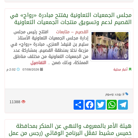
مجلس الجمعيات التعاونية يفتتح مبادرة «رواج» في
القصيم لدعم وتسويق منتجات الجمعيات التعاونية
القصيم – متابعات
افتتح رئيس مجلس
إدارة مجلس الجمعيات التعاونية الأستاذ
سليم بن قنيفذ العنزي، مبادرة «رواج» في
مزرعة نخلا بمنطقة القصيم، بمشاركة عدد
من الجمعيات التعاونية من مختلف مناطق
المملكة، وذلك ضمن ..
التفاصيل
أخبار محلية
07/08/2026
2:02 م
لا يوجد وسوم
Telegram
WhatsApp
Twitter
انشر
Facebook
11388
هيئة الأمر بالمعروف والنهي عن المنكر بمحافظة
خميس مشيط تفعّل البرنامج الوقائي (رجس من عمل