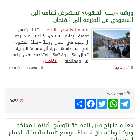
ورشة «رحلة القهوة» تستعرض ثقافة البن
سراة عبيدة ضمن المراكز الأفضل إعلاميا في أجاويد عسير والثاني في مسار الثقافة والتراث
السعودي من المزرعة إلى الفنجان
إبتسام الغامدي - الرياض
شارك رئيس
وزارة الحج والعمرة تعلن بدء وصول ضيوف الرحمن إلى المملكة لأداء فريضة الحج
جمعية الإعلام السياحي خالد بن عبدالرحمن
آل دغيم في أعمال ورشة «رحلة القهوة»
التي استضافتها قرية آل مساعد التراثية
المملكة تؤكد أهمية استمرارية العمليات التشغيلية البحرية وضمان حماية إمدادات الطاقة وسلاسل الإمداد
شمال أبها ، وقدّمها المتخصص في زراعة
البن ومعالجته ..
التفاصيل
أخبار محلية
08/08/2026
3:10 م
المحكمة العليا غدٍ الخميس هو المكمل لشهر رمضان
لا يوجد وسوم
Telegram
WhatsApp
Twitter
انشر
Facebook
9458
معالم وأبراج مدن المملكة تتوشّح بأعلام المملكة
وتركيا وباكستان احتفاءً بتوقيع “اتفاقية مكة للدفاع
المشترك”