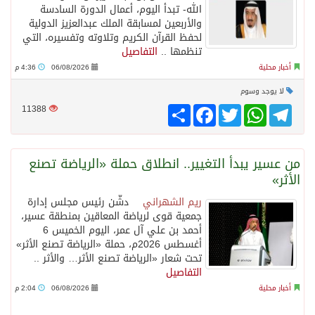
الله- تبدأ اليوم، أعمال الدورة السادسة
والأربعين لمسابقة الملك عبدالعزيز الدولية
لحفظ القرآن الكريم وتلاوته وتفسيره، التي
تنظمها ..
التفاصيل
أخبار محلية
06/08/2026
4:36 م
لا يوجد وسوم
Telegram
WhatsApp
Twitter
انشر
Facebook
11388
من عسير يبدأ التغيير.. انطلاق حملة «الرياضة تصنع
الأثر»
ريم الشهراني
دشّن رئيس مجلس إدارة
جمعية قوى لرياضة المعاقين بمنطقة عسير،
أحمد بن علي آل عمر، اليوم الخميس 6
أغسطس 2026م، حملة «الرياضة تصنع الأثر»
تحت شعار «الرياضة تصنع الأثر… والأثر ..
التفاصيل
أخبار محلية
06/08/2026
2:04 م