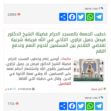
لا يوجد وسوم
Telegram
WhatsApp
Twitter
انشر
Facebook
22003
‏خطيب الجمعة بالمسجد الحرام فضيلة الشيخ الدكتور
فيصل جميل غزاوي: التآخي في الله فريضة شرعية
تقتضي التلاحم بين المسلمين لتدوم النعم وتدفع
النقم
متابعات
أوصى إمام وخطيب المسجد الحرام
فضيلة الشيخ الدكتور فيصل بن جميل غزاوي،
المسلمين بتقوى الله واستشعار أعظم نعمه
على المسلمين، ألا وهي نعمة الأخوة في
الدين. وقال في خطبته التي ألقاها ..
التفاصيل
أخبار محلية
07/08/2026
3:47 م
لا يوجد وسوم
Telegram
WhatsApp
Twitter
انشر
Facebook
7721