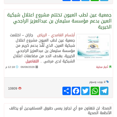
جمعية عين لطب العيون تختتم مشروع اعتلال شبكية
العين بدعم مؤسسة سليمان بن عبدالعزيز الراجحي
الخيرية
أبتسام الغامدي - الرياض
جازان – اختتمت
جمعية عين لطب العيون مشروع اعتلال
شبكية العين، الذي نُفِّذ بدعم كريم من
مؤسسة سليمان بن عبدالعزيز الراجحي
الخيرية، بهدف الحد من مضاعفات اعتلال
الشبكية لدى مرضى ..
التفاصيل
أخبار محلية
06/08/2026
12:18 م
لا يوجد وسوم
Telegram
WhatsApp
Twitter
انشر
Facebook
10809
الصحة: لن نتهاون مع أي تجاوز يمس حقوق المستفيدين أو يخالف
الأنظمة الصحية