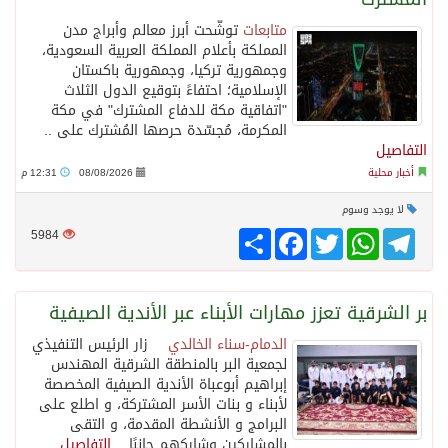
متابعات
توشّحت أبرز معالم وأبراج مدن
المملكة بأعلام المملكة العربية السعودية،
وجمهورية تركيا، وجمهورية باكستان
الإسلامية؛ احتفاءً بتوقيع الدول الثلاث
"اتفاقية مكة للدفاع المشترك" في مكة
المكرمة، مُجسّدة حرصها المُشترك على ..
التفاصيل
أخبار محلية
08/08/2026
12:31 م
لا يوجد وسوم
Telegram
WhatsApp
Twitter
انشر
Facebook
5984
بر الشرقية تعزز مهارات الأبناء عبر الأندية الصيفية
الدمام-سناء الخالدي
زار الرئيس التنفيذي
لجمعية البر بالمنطقة الشرقية المهندس
إبراهيم أبوعباة الأندية الصيفية المخصصة
لأبناء و بنات الأسر المشتركة، و اطلع على
البرامج و الأنشطة المقدمة، و التقى
بالمشاركين وشاركهم جانبًا ..
التفاصيل