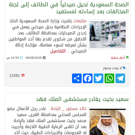
الصحة السعودية تحيل صيدلياً في الطائف إلى لجنة
المخالفات بعد إساءته لمستفيد
متابعات
باشرت وزارة الصحة السعودية اتخاذ
الإجراءات النظامية بحق صيدلي يعمل في
إحدى الصيدليات بمحافظة الطائف، بعد
التحقق من شكوى تقدم بها أحد المواطنين
بشأن تعرضه لسوء معاملة، مؤكدة إحالة
الصيدلي ..
التفاصيل
أخبار محلية
06/08/2026
10:53 ص
لا يوجد وسوم
Telegram
WhatsApp
Twitter
انشر
Facebook
11581
سعيد بخيت يغادر مستشفى الملك فهد
خالد مستور _ الباحة
غادر رجل الأعمال عضو
المجلس المحلي بمحافظة القرى، سعيد
محمد بخيت مستشفى الملك فهد بالباحة
بعد أن تلقى الرعاية الطبية اللازمة وأُجريت
له الفحوصات والإجراءات الطبية، حيث أكد