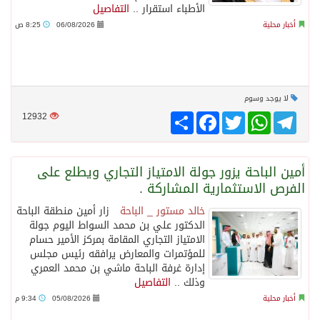
الأطباء استقرار ..
التفاصيل
أخبار محلية
06/08/2026
8:25 ص
لا يوجد وسوم
Telegram
WhatsApp
Twitter
انشر
Facebook
12932
أمين الباحة يزور جولة الامتياز التجاري ويطلع على
الفرص الاستثمارية المشاركة .
خالد مستور _ الباحة
زار أمين منطقة الباحة
الدكتور علي بن محمد السواط اليوم جولة
الامتياز التجاري المقامة بمركز الأمير حسام
للمؤتمرات والمعارض يرافقه رئيس مجلس
إدارة غرفة الباحة ماشي بن محمد العمري
وذلك ..
التفاصيل
أخبار محلية
05/08/2026
9:34 م