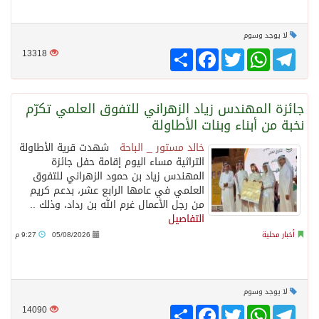
لا يوجد وسوم
Telegram
WhatsApp
Twitter
انشر
Facebook
13318
جائزة المهندس زياد الزهراني للتفوق العلمي تكرّم
نخبة من أبناء وبنات الأطاولة
خالد مستور _ الباحة
شهدت قرية الأطاولة
التراثية مساء اليوم إقامة حفل جائزة
المهندس زياد بن حمود الزهراني للتفوق
العلمي في عامها الرابع عشر، بدعم كريم
من رجل الأعمال غرم الله بن رداد، وذلك ..
التفاصيل
أخبار محلية
05/08/2026
9:27 م
لا يوجد وسوم
Telegram
WhatsApp
Twitter
انشر
Facebook
14090