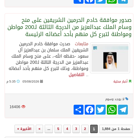
صدور موافقة خادم الحرمين الشريفين على منح
وسام الملك عبدالعزيز من الدرجة الثالثة لـ200 مواطن
ومواطنة لتبرع كل منهم بأحد أعضائه الرئيسة
متابعات
صدرت موافقة خادم الحرمين
الشريفين الملك سلمان بن عبدالعزيز آل
سعود -حفظه الله-، على منح وسام الملك
عبدالعزيز من الدرجة الثالثة لـ200 مواطن
ومواطنة، وذلك لتبرع كل منهم بأحد أعضائه
..
التفاصيل
أخبار محلية
05/08/2026
5:35 م
لا يوجد وسوم
Telegram
WhatsApp
Twitter
انشر
Facebook
16406
صفحة 1 من 1,884
1
2
3
4
5
...
»
الأخيرة »