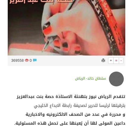
سراة عبيدة ضمن المراكز الأفضل إعلاميا في أجاويد عسير والثاني في مسار الثقافة والتراث
وزارة الحج والعمرة تعلن بدء وصول ضيوف الرحمن إلى المملكة لأداء فريضة الحج
المملكة تؤكد أهمية استمرارية العمليات التشغيلية البحرية وضمان حماية إمدادات الطاقة وسلاسل الإمداد
369558
0
+
=
-
المحكمة العليا غدٍ الخميس هو المكمل لشهر رمضان
سلطان خالد- الرياض
تتقدم الرياض نيوز بتهنئة الاستاذة حصة بنت عبدالعزيز
بترقيتها لرئيسا لتحرير لصحيفة رابطة الابداع الخليجي
و محررة في عدد من الصحف الالكترونيه والاخبارية
داعين المولى لها أن يُعينها على تحمل هذه المسئولية.