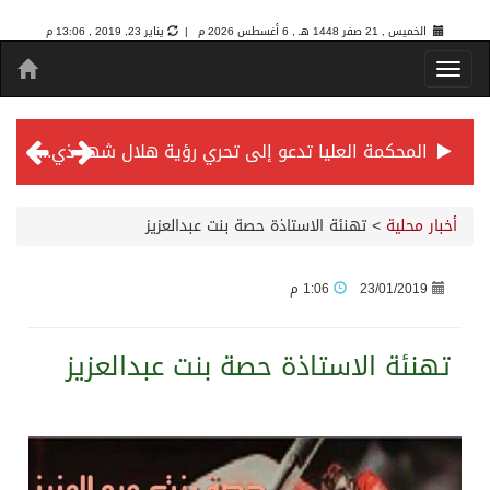
الخميس , 21 صفر 1448 هـ ,
6 أغسطس 2026 م |
يناير 23, 2019 , 13:06 م
المحكمة العليا تدعو إلى تحري رؤية هلال شهر ذي الحجة مساء يوم الأحد الثلاثين من شهر ذي القعدة -حسب تقويم أم القرى- التاسع والعشرين حسب قرار المحكمة العليا
سمو *ولي العهد* يرأس جلسة *مجلس الوزراء* في جدة.
أخبار محلية
>
تهنئة الاستاذة حصة بنت عبدالعزيز
الائتمان المصرفي في المملكة عند أعلى مستوياته بـ3.3 تريليونات ريال بنهاية فبراير 2026
23/01/2019
1:06 م
الأهلي “سيد آسيا” ونخبتها.. “الراقي” يُتوج بلقب دوري أبطال آسيا للنخبة 2026
تهنئة الاستاذة حصة بنت عبدالعزيز
إنفاذًا لتوجيهات خادم الحرمين الشريفين وسمو ولي العهد.. وصول التوأم الملتصق المغربي “سجى وضحى” إلى الرياض
سمو ولي العهد يرأس جلسة مجلس الوزراء في جدة